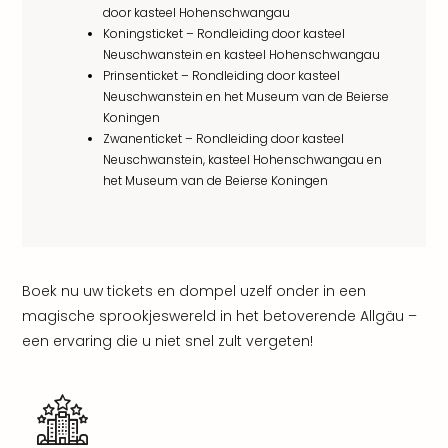
door kasteel Hohenschwangau
Eur
Koningsticket – Rondleiding door kasteel
Lon
Neuschwanstein en kasteel Hohenschwangau
Parij
Prinsenticket – Rondleiding door kasteel
Pra
Neuschwanstein en het Museum van de Beierse
Boe
Koningen
Wen
Zwanenticket – Rondleiding door kasteel
alle
Neuschwanstein, kasteel Hohenschwangau en
aan
het Museum van de Beierse Koningen
Nede
Ams
Den
Haa
Rot
Boek nu uw tickets en dompel uzelf onder in een
Utre
magische sprookjeswereld in het betoverende Allgäu –
alle
een ervaring die u niet snel zult vergeten!
aan
Duit
Berli
Düss
Ham