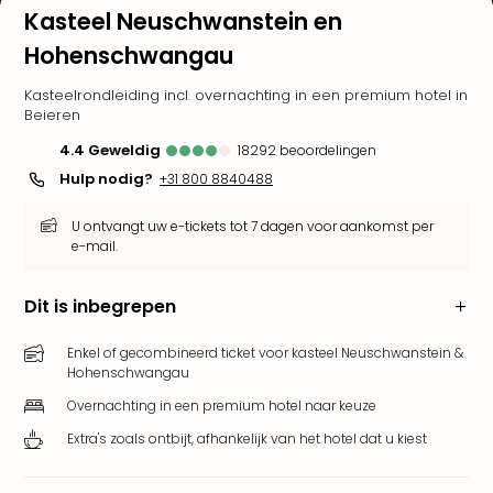
Kasteel Neuschwanstein en
Bell
Park
Hohenschwangau
Puy
du
Kasteelrondleiding incl. overnachting in een premium hotel in
Beieren
Fou
Bob
4.4
geweldig
18292
beoordelingen
alle
Hulp nodig?
+31 800 8840488
deal
Wate
U ontvangt uw e-tickets tot 7 dagen voor aankomst per
Trop
e-mail.
Isla
Rula
Dit is inbegrepen
The
Erdi
Enkel of gecombineerd ticket voor kasteel Neuschwanstein &
alle
Hohenschwangau
deal
Overnachting in een premium hotel naar keuze
Dier
Zoo
Extra's zoals ontbijt, afhankelijk van het hotel dat u kiest
Berli
Sere