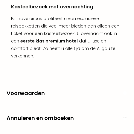
Keul
Kasteelbezoek met overnachting
Mün
alle
Bij Travelcircus profiteert u van exclusieve
aan
reispakketten die veel meer bieden dan alleen een
Belg
ticket voor een kasteelbezoek. U overnacht ook in
Ant
een
eerste klas premium hotel
dat u luxe en
Brus
alle
comfort biedt. Zo heeft u alle tijd om de Allgäu te
aan
verkennen.
Cult
Naa
cate
Mus
en
Voorwaarden
tent
The
Mak
of
Annuleren en omboeken
Harr
Pott