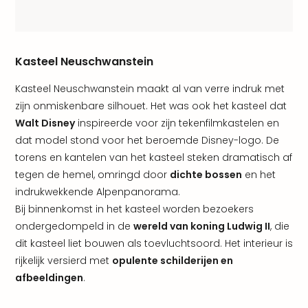
alle
aan
Kort
vaka
Kasteel Neuschwanstein
Naa
bes
Kasteel Neuschwanstein maakt al van verre indruk met
Wee
zijn onmiskenbare silhouet. Het was ook het kasteel dat
weg
Walt Disney
inspireerde voor zijn tekenfilmkastelen en
Wee
dat model stond voor het beroemde Disney-logo. De
Belg
Wee
torens en kantelen van het kasteel steken dramatisch af
Duit
tegen de hemel, omringd door
dichte bossen
en het
Wee
indrukwekkende Alpenpanorama.
Nede
Bij binnenkomst in het kasteel worden bezoekers
alle
ondergedompeld in de
wereld van koning Ludwig II
, die
wee
dit kasteel liet bouwen als toevluchtsoord. Het interieur is
weg
rijkelijk versierd met
opulente schilderijen en
Vaka
afbeeldingen
.
Vaka
Oost