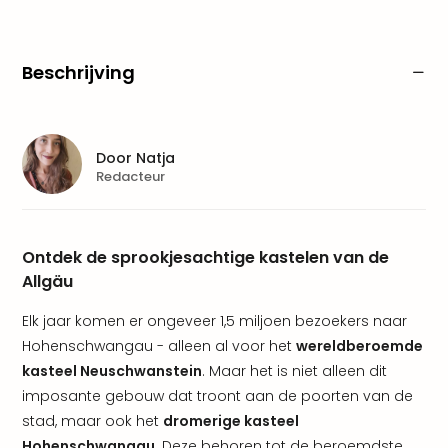
alle
aan
Well
Naa
Beschrijving
bes
Well
Well
Duit
Door
Natja
Redacteur
Well
Nede
Well
Oost
Ontdek de sprookjesachtige kastelen van de
alle
Allgäu
aan
The
Elk jaar komen er ongeveer 1,5 miljoen bezoekers naar
The
Hohenschwangau - alleen al voor het
wereldberoemde
Duit
kasteel Neuschwanstein
. Maar het is niet alleen dit
The
imposante gebouw dat troont aan de poorten van de
Nede
The
stad, maar ook het
dromerige kasteel
Oost
Hohenschwangau
. Deze behoren tot de beroemdste