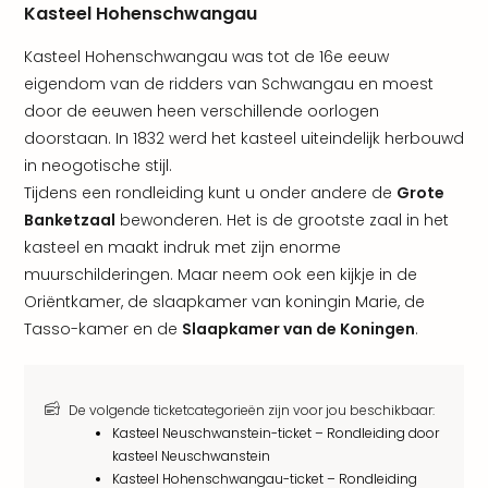
Vaka
Kasteel Hohenschwangau
Italië
Vaka
Kasteel Hohenschwangau was tot de 16e eeuw
Kroa
eigendom van de ridders van Schwangau en moest
alle
door de eeuwen heen verschillende oorlogen
aan
doorstaan. In 1832 werd het kasteel uiteindelijk herbouwd
Naa
in neogotische stijl.
cate
Hote
Tijdens een rondleiding kunt u onder andere de
Grote
Nach
Banketzaal
bewonderen. Het is de grootste zaal in het
weg
kasteel en maakt indruk met zijn enorme
Duu
muurschilderingen. Maar neem ook een kijkje in de
hote
Oriëntkamer, de slaapkamer van koningin Marie, de
Stra
Tasso-kamer en de
Slaapkamer van de Koningen
.
Kast
Wint
alle
hote
De volgende ticketcategorieën zijn voor jou beschikbaar:
Sted
Kasteel Neuschwanstein-ticket – Rondleiding door
Naa
kasteel Neuschwanstein
bes
Kasteel Hohenschwangau-ticket – Rondleiding