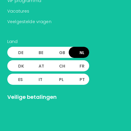
VIP programma
Vacatures
Veelgestelde vragen
Land
DE
BE
GB
NL
DK
AT
CH
FR
ES
IT
PL
PT
Veilige betalingen