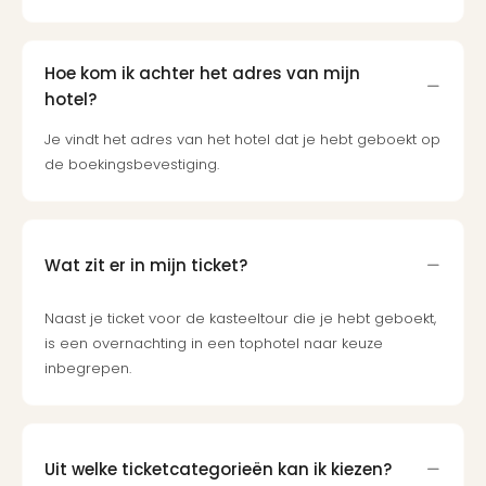
Bros.
Stud
Tour
Hoe kom ik achter het adres van mijn
Harr
hotel?
Pott
and
Je vindt het adres van het hotel dat je hebt geboekt op
the
de boekingsbevestiging.
curs
chil
Lon
Disn
Wat zit er in mijn ticket?
Paris
Aut
bele
Naast je ticket voor de kasteeltour die je hebt geboekt,
Stut
is een overnachting in een tophotel naar keuze
Ove
inbegrepen.
Trav
Trav
Ove
Trav
Uit welke ticketcategorieën kan ik kiezen?
Ove