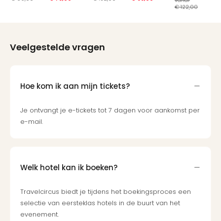
vanaf
va
Thro
€ 122,00
€ 
Stud
Tour
Van
Veelgestelde vragen
Gog
Mus
Con
&
Hoe kom ik aan mijn tickets?
Sho
Loll
Je ontvangt je e-tickets tot 7 dagen voor aankomst per
Berli
e-mail.
🎁
Cad
Naa
cate
Welk hotel kan ik boeken?
Cad
Mov
Park
Travelcircus biedt je tijdens het boekingsproces een
cad
selectie van eersteklas hotels in de buurt van het
War
evenement.