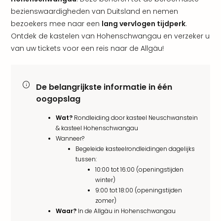
alle
bezienswaardigheden van Duitsland en nemen
aan
bezoekers mee naar een
lang vervlogen tijdperk
.
Naa
Ontdek de kastelen van Hohenschwangau en verzeker u
cate
van uw tickets voor een reis naar de Allgäu!
Well
Cent
Tau
Spa
De belangrijkste informatie in één
alle
oogopslag
aan
The
Wat?
Rondleiding door kasteel Neuschwanstein
Bad
& kasteel Hohenschwangau
Nie
Wanneer?
Clau
Begeleide kasteelrondleidingen dagelijks
tussen:
The
10:00 tot 16:00 (openingstijden
Bad
winter)
Sch
9:00 tot 18:00 (openingstijden
San
zomer)
Bali
Waar?
In de Allgäu in Hohenschwangau
The