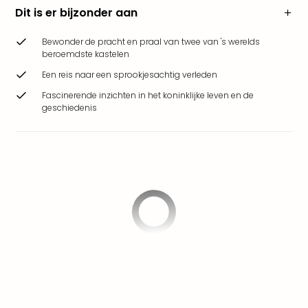
Park
Dit is er bijzonder aan
Safa
Beek
Bewonder de pracht en praal van twee van 's werelds
Ber
beroemdste kastelen
Wild
Een reis naar een sprookjesachtig verleden
Adve
Fascinerende inzichten in het koninklijke leven en de
Zoo
geschiedenis
Emm
alle
deal
Naa
Bes
Pret
Eur
Pret
Duit
Pret
Nede
Pret
Belg