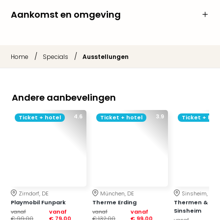
Lon
The
Aankomst en omgeving
Mak
of
Harr
Pott
/
/
Home
Specials
Ausstellungen
Lon
met
tran
Andere aanbevelingen
Mer
Ben
4.6
3.9
&
Ticket + hotel
Ticket + hotel
Ticket + hot
Pors
Mus
Louv
Mus
Kast
van
Versa
Zirndorf, DE
München, DE
Sinsheim, DE
Playmobil Funpark
Therme Erding
Thermen & Bad
Ga
Sinsheim
vanaf
vanaf
vanaf
vanaf
of
€ 99,00
€ 79,00
€ 132,00
€ 99,00