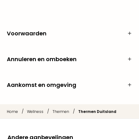
Keul
Mün
alle
aan
Belg
Voorwaarden
Ant
Brus
alle
aan
Annuleren en omboeken
Cult
Naa
cate
Mus
Aankomst en omgeving
en
tent
The
Mak
/
/
/
Home
Wellness
Thermen
Thermen Duitsland
of
Harr
Pott
Andere aanbevelingen