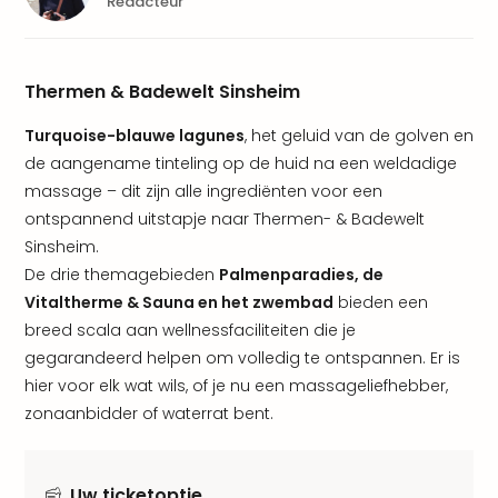
Redacteur
alle
aan
Well
Naa
Thermen & Badewelt Sinsheim
bes
Well
Turquoise-blauwe lagunes
, het geluid van de golven en
Well
de aangename tinteling op de huid na een weldadige
Duit
massage – dit zijn alle ingrediënten voor een
Well
ontspannend uitstapje naar Thermen- & Badewelt
Nede
Sinsheim.
Well
Oost
De drie themagebieden
Palmenparadies, de
alle
Vitaltherme & Sauna en het zwembad
bieden een
aan
breed scala aan wellnessfaciliteiten die je
The
gegarandeerd helpen om volledig te ontspannen. Er is
The
hier voor elk wat wils, of je nu een massageliefhebber,
Duit
zonaanbidder of waterrat bent.
The
Nede
The
Oost
Uw ticketoptie