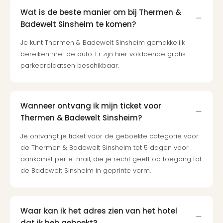
Bros.
Wat is de beste manier om bij Thermen &
Stud
Badewelt Sinsheim te komen?
Tour
Harr
Je kunt Thermen & Badewelt Sinsheim gemakkelijk
Pott
bereiken met de auto. Er zijn hier voldoende gratis
and
parkeerplaatsen beschikbaar.
the
curs
chil
Lon
Wanneer ontvang ik mijn ticket voor
Disn
Thermen & Badewelt Sinsheim?
Paris
Aut
Je ontvangt je ticket voor de geboekte categorie voor
bele
de Thermen & Badewelt Sinsheim tot 5 dagen voor
Stut
aankomst per e-mail, die je recht geeft op toegang tot
Ove
de Badewelt Sinsheim in geprinte vorm.
Trav
Trav
Ove
Waar kan ik het adres zien van het hotel
Trav
Ove
dat ik heb geboekt?