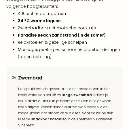
alle
volgende hoogtepunten:
aan
400 echte palmbomen
Kort
34 °C warme lagune
vaka
Naa
Zwembadbar met exotische cocktails
bes
Paradise Beach zandstrand (in de zomer)
Wee
Relaxstoelen & gezellige schelpen
weg
Massage, peeling en schoonheidsbehandelingen
Wee
(tegen betaling)
Belg
Wee
Duit
Zwembad
Wee
Nede
Het geluid van de golven kun je het beste horen in het
alle
koele water van het
25 m lange zwembad
tijdens je
wee
kuurvakantie. Hier kun je baantjes trekken of je gewoon
weg
laten drijven. Verschillende duikplanken bieden je de
Vaka
mogelijkheid om stoom af te blazen. Voor de kleine trek
Vaka
is er de
snackbar Paradiso
in de Thermen & Badewelt
Oost
Sinsheim.