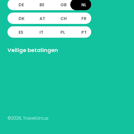
DE
BE
GB
NL
DK
AT
CH
FR
ES
IT
PL
PT
Veilige betalingen
©
2026
, Travelcircus