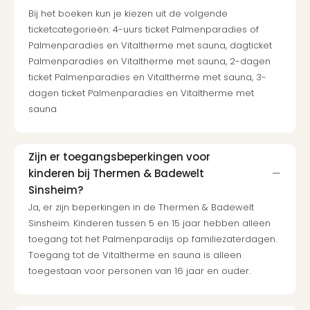
Thro
Bij het boeken kun je kiezen uit de volgende
Stud
ticketcategorieën: 4-uurs ticket Palmenparadies of
Tour
Palmenparadies en Vitaltherme met sauna, dagticket
Van
Palmenparadies en Vitaltherme met sauna, 2-dagen
Gog
ticket Palmenparadies en Vitaltherme met sauna, 3-
Mus
dagen ticket Palmenparadies en Vitaltherme met
Con
sauna
&
Sho
Loll
Zijn er toegangsbeperkingen voor
Berli
kinderen bij Thermen & Badewelt
🎁
Sinsheim?
Cad
Naa
Ja, er zijn beperkingen in de Thermen & Badewelt
cate
Sinsheim. Kinderen tussen 5 en 15 jaar hebben alleen
Cad
toegang tot het Palmenparadijs op familiezaterdagen.
Mov
Toegang tot de Vitaltherme en sauna is alleen
Park
toegestaan voor personen van 16 jaar en ouder.
cad
War