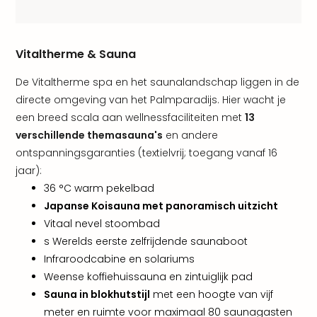
Vaka
Italië
Vaka
Kroa
Vitaltherme & Sauna
alle
aan
De Vitaltherme spa en het saunalandschap liggen in de
Naa
directe omgeving van het Palmparadijs. Hier wacht je
cate
een breed scala aan wellnessfaciliteiten met
13
Hote
verschillende themasauna's
en andere
Nach
ontspanningsgaranties (textielvrij; toegang vanaf 16
weg
jaar):
Duu
hote
36 °C warm pekelbad
Stra
Japanse Koisauna met panoramisch uitzicht
Kast
Vitaal nevel stoombad
Wint
s Werelds eerste zelfrijdende saunaboot
alle
Infraroodcabine en solariums
hote
Weense koffiehuissauna en zintuiglijk pad
Sted
Sauna in blokhutstijl
met een hoogte van vijf
Naa
bes
meter en ruimte voor maximaal 80 saunagasten