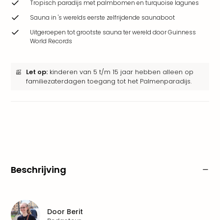
Tropisch paradijs met palmbomen en turquoise lagunes
Park
Safa
Sauna in 's werelds eerste zelfrijdende saunaboot
Beek
Uitgeroepen tot grootste sauna ter wereld door Guinness
Ber
World Records
Wild
Adve
Zoo
Let op:
kinderen van 5 t/m 15 jaar hebben alleen op
Emm
familiezaterdagen toegang tot het Palmenparadijs.
alle
deal
Naa
Bes
Pret
Eur
Pret
Duit
Beschrijving
Pret
Nede
Pret
Belg
Door
Berit