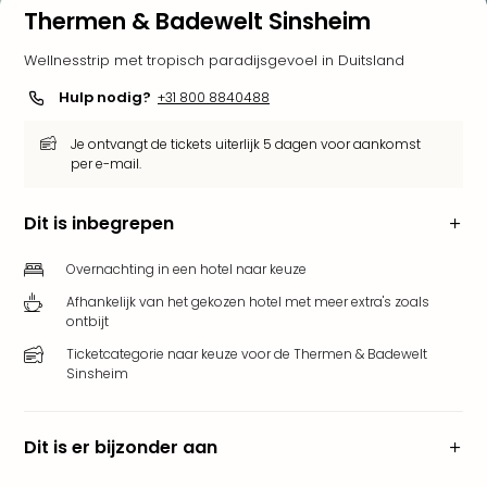
Thermen & Badewelt Sinsheim
Bell
Park
Wellnesstrip met tropisch paradijsgevoel in Duitsland
Puy
du
Hulp nodig?
+31 800 8840488
Fou
Bob
Je ontvangt de tickets uiterlijk 5 dagen voor aankomst
alle
per e-mail.
deal
Wate
Dit is inbegrepen
Trop
Isla
Overnachting in een hotel naar keuze
Rula
Afhankelijk van het gekozen hotel met meer extra's zoals
The
ontbijt
Erdi
alle
Ticketcategorie naar keuze voor de Thermen & Badewelt
Sinsheim
deal
Dier
Zoo
Dit is er bijzonder aan
Berli
Sere