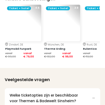
Lon
The
4.6
3.9
Ticket + hotel
Ticket + hotel
Ticket + hot
Mak
of
Harr
Pott
Lon
met
tran
Zirndorf, DE
München, DE
Rust, DE
Mer
Playmobil Funpark
Therme Erding
Rulantica
Ben
vanaf
vanaf
vanaf
vanaf
vanaf
va
&
€ 99,00
€ 79,00
€ 132,00
€ 99,00
€ 113,00
€ 
Pors
Mus
Louv
Mus
Veelgestelde vragen
Kast
van
Versa
Welke ticketopties zijn er beschikbaar
Ga
voor Thermen & Badewelt Sinsheim?
of