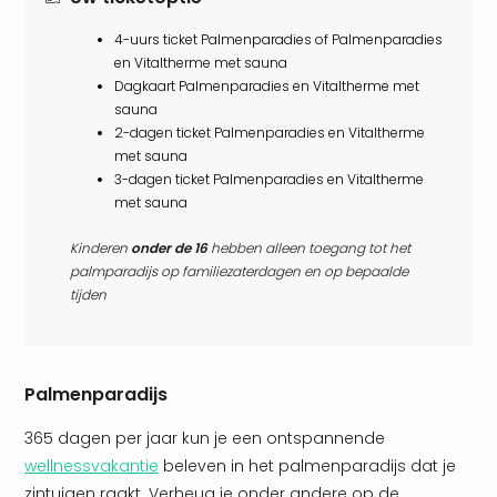
alle
4-uurs ticket Palmenparadies of Palmenparadies
aan
en Vitaltherme met sauna
Naa
Dagkaart Palmenparadies en Vitaltherme met
cate
sauna
Well
2-dagen ticket Palmenparadies en Vitaltherme
Cent
met sauna
Tau
3-dagen ticket Palmenparadies en Vitaltherme
Spa
met sauna
alle
aan
Kinderen
onder de 16
hebben alleen toegang tot het
The
palmparadijs op familiezaterdagen en op bepaalde
Bad
tijden
Nie
Clau
The
Bad
Palmenparadijs
Sch
San
365 dagen per jaar kun je een ontspannende
Bali
wellnessvakantie
beleven in het palmenparadijs dat je
The
zintuigen raakt. Verheug je onder andere op de