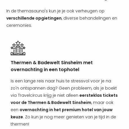
Eur
Lon
In de themasauna's kun je je ook verheugen op
Parij
verschillende opgietingen
, diverse behandelingen en
Pra
ceremonies.
Boe
Wen
alle
aan
Nede
Ams
Thermen & Badewelt Sinsheim met
Den
overnachting in een tophotel
Haa
Rot
Is een lange reis naar huis te stressvol voor je na
Utre
zo'n ontspannen dag? Geen probleem, als je boekt
alle
via Travelcircus krijg je niet alleen
eersteklas tickets
aan
voor de Thermen & Badewelt Sinsheim
, maar ook
Duit
een
overnachting in het premium hotel van jouw
Berli
keuze
. Zo kun je nog meer genieten van je tijd in de
Düss
thermen!
Ham