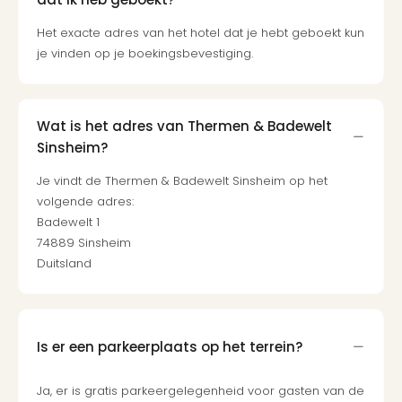
ons
Het exacte adres van het hotel dat je hebt geboekt kun
Ban
je vinden op je boekingsbevestiging.
Duu
reiz
Col
Priv
Wat is het adres van Thermen & Badewelt
Sinsheim?
Je vindt de Thermen & Badewelt Sinsheim op het
volgende adres:
Badewelt 1
74889 Sinsheim
Duitsland
Is er een parkeerplaats op het terrein?
Ja, er is gratis parkeergelegenheid voor gasten van de