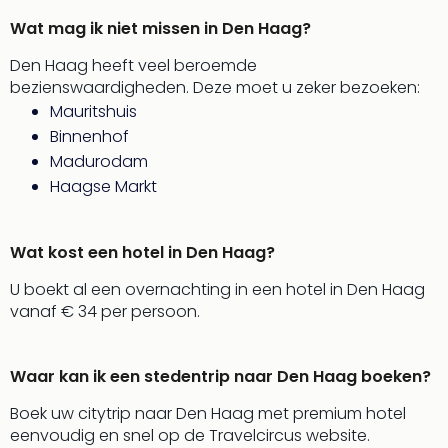
Thro
Wat mag ik niet missen in Den Haag?
Stud
Tour
Den Haag heeft veel beroemde
Van
bezienswaardigheden. Deze moet u zeker bezoeken:
Gog
Mauritshuis
Mus
Binnenhof
Con
Madurodam
&
Haagse Markt
Sho
Loll
Berli
Wat kost een hotel in Den Haag?
🎁
Cad
U boekt al een overnachting in een hotel in Den Haag
Naa
vanaf € 34 per persoon.
cate
Cad
Mov
Waar kan ik een stedentrip naar Den Haag boeken?
Park
cad
Boek uw citytrip naar Den Haag met premium hotel
War
eenvoudig en snel op de Travelcircus website.