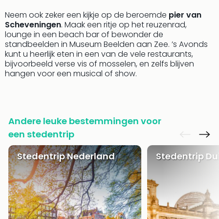
Eur
Neem ook zeker een kijkje op de beroemde
pier van
Lon
Scheveningen
. Maak een ritje op het reuzenrad,
Parij
lounge in een beach bar of bewonder de
Pra
standbeelden in Museum Beelden aan Zee. ’s Avonds
Boe
kunt u heerlijk eten in een van de vele restaurants,
Wen
bijvoorbeeld verse vis of mosselen, en zelfs blijven
alle
hangen voor een musical of show.
aan
Nede
Ams
Den
Andere leuke bestemmingen voor
Haa
een stedentrip
Rot
Utre
Stedentrip Nederland
Stedentrip Du
alle
aan
Duit
Berli
Düss
Ham