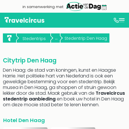
in samenwerking met
Dag
uit
...
Stedentrip Den Haag
Stedentrips
Naa
cate
Pret
Phan
Citytrip Den Haag
Disn
Den Haag: de stad van koningen, kunst en Haagse
Eur
Harrie. Het politieke hart van Nederland is ook een
Park
geweldige bestemming voor een stedentrip. Bekijk
Mov
musea in Den Haag, ga shoppen of struin gewoon
Park
lekker door de stad. Maak gebruik van de
Travelcircus
Eftel
stedentrip aanbieding
en boek uw hotel in Den Haag
Slag
om deze mooie stad beter te leren kennen.
Parc
Astér
Hotel Den Haag
Wali
Belg