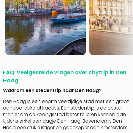
Keul
Mün
alle
aan
Belg
Ant
Brus
alle
aan
Cult
Naa
FAQ: Veelgestelde vragen over citytrip in Den
cate
Haag
Mus
en
Waarom een stedentrip naar Den Haag?
tent
The
Den Haag is een enorm veelzijdige stad met een groot
Mak
aanbod leuke attracties. Een stedentrip is de beste
of
manier om de koningsstad beter te leren kennen dan
Harr
tijdens enkel een dagje Den Haag. Bovendien is Den
Pott
Haag een stuk rustiger en goedkoper dan Amsterdam.