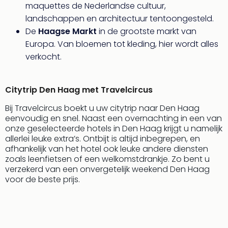
maquettes de Nederlandse cultuur,
alle
landschappen en architectuur tentoongesteld.
aan
De
Haagse Markt
in de grootste markt van
Naa
cate
Europa. Van bloemen tot kleding, hier wordt alles
Well
verkocht.
Cent
Tau
Spa
Citytrip Den Haag met Travelcircus
alle
Bij Travelcircus boekt u uw citytrip naar Den Haag
aan
eenvoudig en snel. Naast een overnachting in een van
The
onze geselecteerde hotels in Den Haag krijgt u namelijk
Bad
allerlei leuke extra’s. Ontbijt is altijd inbegrepen, en
Nie
afhankelijk van het hotel ook leuke andere diensten
Clau
zoals leenfietsen of een welkomstdrankje. Zo bent u
The
verzekerd van een onvergetelijk weekend Den Haag
Bad
voor de beste prijs.
Sch
San
Bali
The