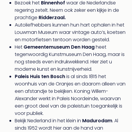
alle
Bezoek het
Binnenhof
waar de Nederlandse
aan
regering zetelt. Neem ook zeker een kijkje in de
Well
prachtige
Ridderzaal.
Naa
Autoliefhebbers kunnen hun hart ophalen in het
bes
Louwman Museum waar vintage auto’s, koetsen
Well
en motorfietsen tentoon worden gesteld.
Well
Duit
Het
Gemeentemuseum Den Haag
heet
Well
tegenwoordig Kunstmuseum Den Haag, maar is
Nede
nog steeds even indrukwekkend. Hier ziet u
Well
moderne kunst en kunstnijverheid.
Oost
Paleis Huis ten Bosch
is al sinds 1815 het
alle
woonhuis van de Oranjes en daarom alleen van
aan
een afstandje te bekijken. Koning Willem-
The
The
Alexander werkt in Paleis Noordeinde, waarvan
Duit
een groot deel van de paleistuin toegankelijk is
The
voor publiek.
Nede
Bekijk Nederland in het klein in
Madurodam
. Al
The
sinds 1952 wordt hier aan de hand van
Oost