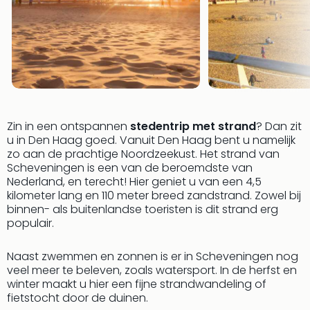
Vaka
Italië
Vaka
Kroa
alle
aan
Naa
cate
Hote
Zin in een ontspannen
stedentrip met strand
? Dan zit
Nach
u in Den Haag goed. Vanuit Den Haag bent u namelijk
weg
zo aan de prachtige Noordzeekust. Het strand van
Scheveningen is een van de beroemdste van
Duu
Nederland, en terecht! Hier geniet u van een 4,5
hote
kilometer lang en 110 meter breed zandstrand. Zowel bij
Stra
binnen- als buitenlandse toeristen is dit strand erg
Kast
populair.
Wint
alle
Naast zwemmen en zonnen is er in Scheveningen nog
hote
veel meer te beleven, zoals watersport. In de herfst en
Sted
winter maakt u hier een fijne strandwandeling of
Naa
fietstocht door de duinen.
bes