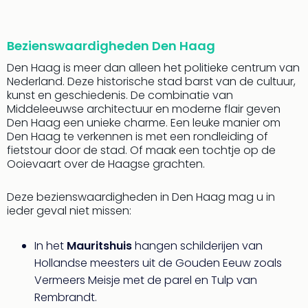
Park
Safa
Beek
Bezienswaardigheden Den Haag
Ber
Den Haag is meer dan alleen het politieke centrum van
Wild
Nederland. Deze historische stad barst van de cultuur,
Adve
kunst en geschiedenis. De combinatie van
Zoo
Middeleeuwse architectuur en moderne flair geven
Emm
Den Haag een unieke charme. Een leuke manier om
alle
Den Haag te verkennen is met een rondleiding of
deal
fietstour door de stad. Of maak een tochtje op de
Naa
Ooievaart over de Haagse grachten.
Bes
Pret
Deze bezienswaardigheden in Den Haag mag u in
Eur
ieder geval niet missen:
Pret
Duit
In het
Mauritshuis
hangen schilderijen van
Pret
Hollandse meesters uit de Gouden Eeuw zoals
Nede
Vermeers Meisje met de parel en Tulp van
Pret
Belg
Rembrandt.