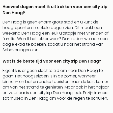
Lon
The
Hoeveel dagen moet ik uittrekken voor een citytrip
Mak
Den Haag?
of
Den Haag is geen enorm grote stad en u kunt de
Harr
hoogtepunten in enkele dagen zien. Dit maakt een
Pott
weekend Den Haag een leuk uitstapje met vrienden of
Lon
familie. Wordt het lekker weer? Dan raden we aan een
met
dagje extra te boeken, zodat u naar het strand van
tran
Scheveningen kunt.
Mer
Ben
&
Wat is de beste tijd voor een citytrip Den Haag?
Pors
Eigenlijk is er geen slechte tijd om naar Den Haag te
Mus
gaan. Het hoogseizoen is in de zomer, wanneer
Louv
binnen- en buitenlandse toeristen naar de kust komen
Mus
om van het strand te genieten. Maar ook in het najaar
Kast
en voorjaar is een citytrip Den Haag leuk. Er zijn immers
van
zat musea in Den Haag om voor de regen te schuilen.
Versa
Ga
of