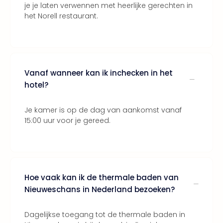
je je laten verwennen met heerlijke gerechten in
Thro
het Norell restaurant.
Stud
Tour
Van
Gog
Mus
Con
Vanaf wanneer kan ik inchecken in het
&
hotel?
Sho
Loll
Je kamer is op de dag van aankomst vanaf
Berli
15:00 uur voor je gereed.
🎁
Cad
Naa
cate
Cad
Hoe vaak kan ik de thermale baden van
Mov
Nieuweschans in Nederland bezoeken?
Park
cad
War
Dagelijkse toegang tot de thermale baden in