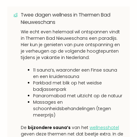
Vaka
Italië
Vaka
Twee dagen wellness in Thermen Bad
Kroa
Nieuweschans
alle
Wie echt even helemaal wil ontspannen vindt
aan
in Thermen Bad Nieuweschans een paradijs.
Naa
Hier kun je genieten van pure ontspanning en
cate
je verheugen op de volgende hoogtepunten
Hote
tijdens je vakantie in Nederland:
Nach
weg
11 sauna’s, waaronder een Finse sauna
Duu
en een kruidensauna
hote
Parkbad met blik op het weidse
Stra
badjassenpark
Kast
Panaromabad met uitzicht op de natuur
Wint
Massages en
alle
schoonheidsbehandelingen (tegen
hote
meerprijs)
Sted
De
bijzondere sauna’s
van het
wellnesshotel
Naa
geven deze thermen net dat beetje extra. In de
bes