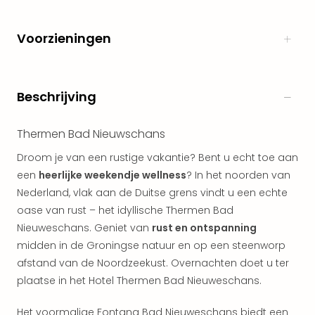
alle
aan
Voorzieningen
Naa
cate
Well
Cent
Beschrijving
Tau
Spa
Thermen Bad Nieuwschans
alle
aan
Droom je van een rustige vakantie? Bent u echt toe aan
The
een
heerlijke weekendje wellness
? In het noorden van
Bad
Nederland, vlak aan de Duitse grens vindt u een echte
Nie
oase van rust – het idyllische Thermen Bad
Clau
Nieuweschans. Geniet van
rust en ontspanning
The
Bad
midden in de Groningse natuur en op een steenworp
Sch
afstand van de Noordzeekust. Overnachten doet u ter
San
plaatse in het Hotel Thermen Bad Nieuweschans.
Bali
The
Het voormalige Fontana Bad Nieuweschans biedt een