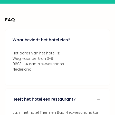
Lon
The
Mak
of
FAQ
Harr
Pott
Lon
met
Waar bevindt het hotel zich?
tran
Mer
Het adres van het hotel is:
Ben
Weg naar de Bron 3-9
&
9693 GA Bad Nieuweschans
Pors
Nederland
Mus
Louv
Mus
Kast
van
Heeft het hotel een restaurant?
Versa
Ga
Ja, in het hotel Thermen Bad Nieuweschans kun
of