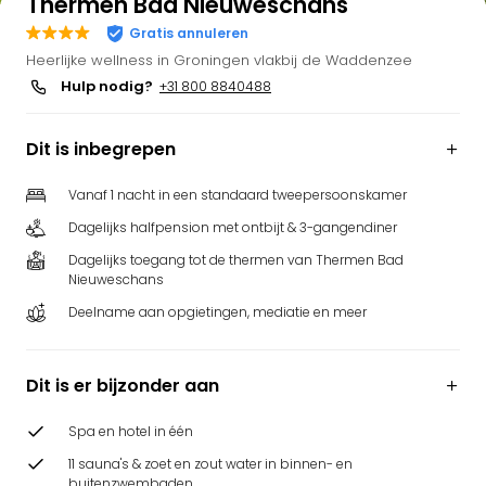
Thermen Bad Nieuweschans
Bell
Gratis annuleren
Park
Heerlijke wellness in Groningen vlakbij de Waddenzee
Puy
Hulp nodig?
+31 800 8840488
du
Fou
Bob
Dit is inbegrepen
alle
deal
Vanaf 1 nacht in een standaard tweepersoonskamer
Wate
Dagelijks halfpension met ontbijt & 3-gangendiner
Trop
Isla
Dagelijks toegang tot de thermen van Thermen Bad
Nieuweschans
Rula
The
Deelname aan opgietingen, mediatie en meer
Erdi
alle
deal
Dit is er bijzonder aan
Dier
Zoo
Spa en hotel in één
Berli
11 sauna's & zoet en zout water in binnen- en
Sere
buitenzwembaden