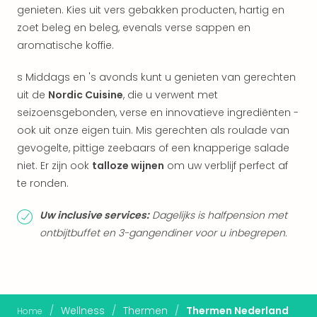
Keul
genieten. Kies uit vers gebakken producten, hartig en
Mün
zoet beleg en beleg, evenals verse sappen en
alle
aromatische koffie.
aan
Belg
s Middags en 's avonds kunt u genieten van gerechten
Ant
uit de
Nordic Cuisine
, die u verwent met
Brus
seizoensgebonden, verse en innovatieve ingrediënten -
alle
aan
ook uit onze eigen tuin. Mis gerechten als roulade van
Cult
gevogelte, pittige zeebaars of een knapperige salade
Naa
niet. Er zijn ook
talloze wijnen
om uw verblijf perfect af
cate
te ronden.
Mus
en
Uw inclusive services:
Dagelijks is halfpension met
tent
ontbijtbuffet en 3-gangendiner voor u inbegrepen.
The
Mak
of
Harr
Pott
/
Wellness
/
Thermen
/
Thermen Nederland
Home