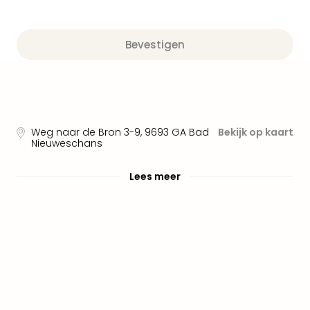
alle
aan
Well
Bevestigen
Naa
bes
Well
Well
Duit
Well
Weg naar de Bron 3-9
,
9693 GA
Bad
Bekijk op kaart
Nede
Nieuweschans
Well
Oost
Lees meer
alle
aan
The
The
Duit
The
Nede
The
Oost