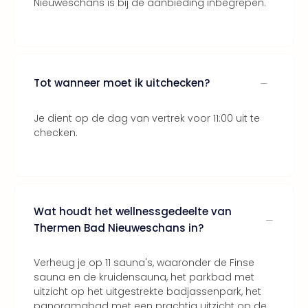
Nieuweschans is bij de aanbieding inbegrepen.
Bros.
Stud
Tour
Harr
Pott
and
Tot wanneer moet ik uitchecken?
the
curs
Je dient op de dag van vertrek voor 11:00 uit te
chil
checken.
Lon
Disn
Paris
Aut
bele
Wat houdt het wellnessgedeelte van
Stut
Thermen Bad Nieuweschans in?
Ove
Trav
Trav
Verheug je op 11 sauna's, waaronder de Finse
Ove
sauna en de kruidensauna, het parkbad met
Trav
uitzicht op het uitgestrekte badjassenpark, het
Ove
panoramabad met een prachtig uitzicht op de