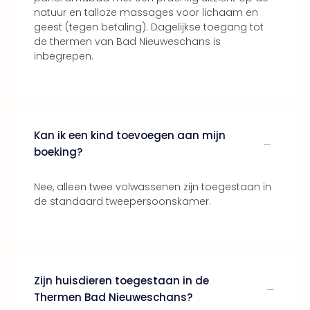
natuur en talloze massages voor lichaam en
ons
geest (tegen betaling). Dagelijkse toegang tot
Ban
de thermen van Bad Nieuweschans is
Duu
inbegrepen.
reiz
Col
Priv
Kan ik een kind toevoegen aan mijn
boeking?
Nee, alleen twee volwassenen zijn toegestaan in
de standaard tweepersoonskamer.
Zijn huisdieren toegestaan in de
Thermen Bad Nieuweschans?