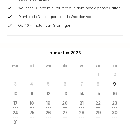
Park
Wellness-Küche mit Kräutern aus dem hoteleigenen Garten
Safa
Beek
Dichtbij de Duitse grens en de Waddenzee
Ber
Op 40 minuten van Groningen
Wild
Adve
Zoo
Emm
augustus 2026
alle
deal
ma
di
wo
do
vr
za
zo
Naa
Bes
1
2
Pret
3
4
5
6
7
8
9
Eur
Pret
10
11
12
13
14
15
16
---
---
---
---
---
---
---
Duit
17
18
19
20
21
22
23
Pret
---
---
---
---
---
---
---
Nede
24
25
26
27
28
29
30
---
---
---
---
---
---
---
Pret
31
Belg
---