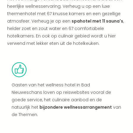
alle
heerlijke wellnesservaring. Verheug u op een luxe
aan
thermenhotel met 67 knusse kamers en een gezellige
Kort
atmosfeer. Verheug je op een
spahotel met 11 sauna's
,
vaka
helder zoet en zout water en 67 comfortabele
Naa
bes
hotelkamers. En ook op culinair gebied wordt u hier
Wee
verwend met lekker eten uit de hotelkeuken.
weg
Wee
Belg
Wee
Duit
Wee
Gasten van het wellness hotel in Bad
Nede
Nieuweschans loven op reiswebsites vooral de
alle
goede service, het culinaire aanbod en de
wee
weg
natuurlijk het
bijzondere wellnessarrangement
van
Vaka
de Thermen.
Vaka
Oost