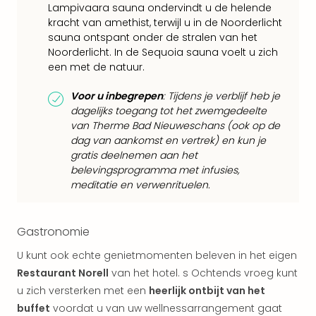
Lampivaara sauna ondervindt u de helende
Eur
kracht van amethist, terwijl u in de Noorderlicht
Lon
sauna ontspant onder de stralen van het
Parij
Noorderlicht. In de Sequoia sauna voelt u zich
Pra
een met de natuur.
Boe
Wen
Voor u inbegrepen
: Tijdens je verblijf heb je
alle
dagelijks toegang tot het zwemgedeelte
aan
van Therme Bad Nieuweschans (ook op de
Nede
dag van aankomst en vertrek) en kun je
Ams
gratis deelnemen aan het
Den
belevingsprogramma met infusies,
Haa
meditatie en verwenrituelen.
Rot
Utre
alle
Gastronomie
aan
U kunt ook echte genietmomenten beleven in het eigen
Duit
Restaurant Norell
van het hotel. s Ochtends vroeg kunt
Berli
Düss
u zich versterken met een
heerlijk ontbijt van het
Ham
buffet
voordat u van uw wellnessarrangement gaat