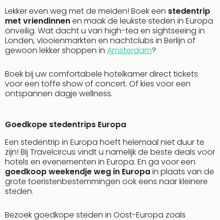
alle
Lekker even weg met de meiden! Boek een
stedentrip
aan
met vriendinnen
en maak de leukste steden in Europa
Kort
onveilig. Wat dacht u van high-tea en sightseeing in
vaka
Londen, vlooienmarkten en nachtclubs in Berlijn of
Naa
gewoon lekker shoppen in
Amsterdam
?
bes
Wee
Boek bij uw comfortabele hotelkamer direct tickets
weg
voor een toffe show of concert. Of kies voor een
Wee
ontspannen dagje wellness.
Belg
Wee
Duit
Goedkope stedentrips Europa
Wee
Een stedentrip in Europa hoeft helemaal niet duur te
Nede
zijn! Bij Travelcircus vindt u namelijk de beste deals voor
alle
hotels en evenementen in Europa. En ga voor een
wee
goedkoop weekendje weg in Europa
in plaats van de
weg
grote toeristenbestemmingen ook eens naar kleinere
Vaka
steden.
Vaka
Oost
Bezoek goedkope steden in Oost-Europa zoals