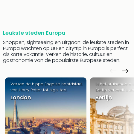
Park
Safa
Beek
Ber
Wild
Leukste steden Europa
Adve
Shoppen, sightseeing en uitgaan: de leukste steden in
Zoo
Europa wachten op u! Een citytrip in Europa is perfect
Emm
als korte vakantie. Verken de historie, cultuur en
alle
gastronomie van de populairste Europese steden.
deal
Naa
Bes
Pret
Verken de hippe Engelse hoofdstad,
In het bruisende en
Eur
van Harry Potter tot high-tea.
Berlijn verveelt u zi
Pret
London
Berlijn
Duit
Pret
Nede
Pret
Belg