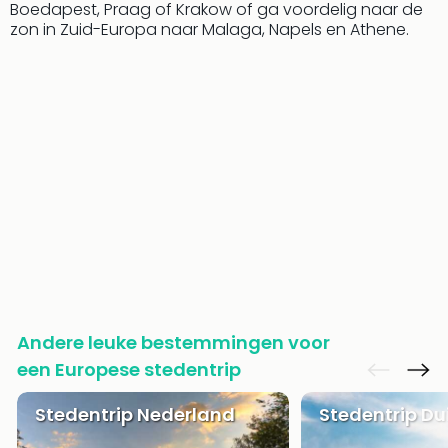
Vaka
Boedapest, Praag of Krakow of ga voordelig naar de
Italië
zon in Zuid-Europa naar Malaga, Napels en Athene.
Vaka
Kroa
alle
aan
Naa
cate
Hote
Nach
weg
Duu
hote
Stra
Kast
Wint
Andere leuke bestemmingen voor
alle
een Europese stedentrip
hote
Sted
Stedentrip Nederland
Stedentrip Du
Naa
bes