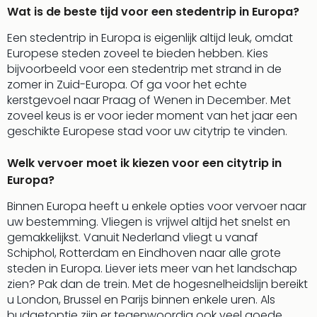
Lon
Wat is de beste tijd voor een stedentrip in Europa?
The
Mak
Een stedentrip in Europa is eigenlijk altijd leuk, omdat
of
Europese steden zoveel te bieden hebben. Kies
Harr
bijvoorbeeld voor een stedentrip met strand in de
Pott
zomer in Zuid-Europa. Of ga voor het echte
Lon
kerstgevoel naar Praag of Wenen in December. Met
met
zoveel keus is er voor ieder moment van het jaar een
tran
geschikte Europese stad voor uw citytrip te vinden.
Mer
Ben
Welk vervoer moet ik kiezen voor een citytrip in
&
Europa?
Pors
Mus
Binnen Europa heeft u enkele opties voor vervoer naar
Louv
uw bestemming. Vliegen is vrijwel altijd het snelst en
Mus
gemakkelijkst. Vanuit Nederland vliegt u vanaf
Kast
Schiphol, Rotterdam en Eindhoven naar alle grote
van
steden in Europa. Liever iets meer van het landschap
Versa
zien? Pak dan de trein. Met de hogesnelheidslijn bereikt
Ga
u London, Brussel en Parijs binnen enkele uren. Als
of
budgetoptie zijn er tegenwoordig ook veel goede