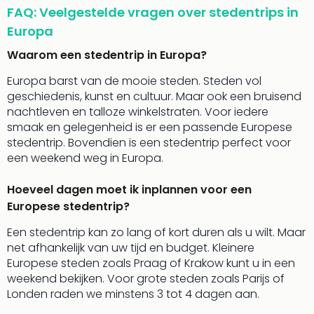
Keul
FAQ: Veelgestelde vragen over stedentrips in
Mün
Europa
alle
aan
Waarom een stedentrip in Europa?
Belg
Europa barst van de mooie steden. Steden vol
Ant
geschiedenis, kunst en cultuur. Maar ook een bruisend
Brus
nachtleven en talloze winkelstraten. Voor iedere
alle
smaak en gelegenheid is er een passende Europese
aan
stedentrip. Bovendien is een stedentrip perfect voor
Cult
een weekend weg in Europa.
Naa
cate
Hoeveel dagen moet ik inplannen voor een
Mus
en
Europese stedentrip?
tent
Een stedentrip kan zo lang of kort duren als u wilt. Maar
The
net afhankelijk van uw tijd en budget. Kleinere
Mak
Europese steden zoals Praag of Krakow kunt u in een
of
weekend bekijken. Voor grote steden zoals Parijs of
Harr
Londen raden we minstens 3 tot 4 dagen aan.
Pott