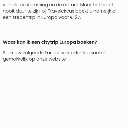
Bros.
van de bestemming en de datum. Maar het hoeft
Stud
nooit duur te zijn, bij Travelcircus boekt u namelijk al
Tour
een stedentrip in Europa voor € 27.
Harr
Pott
and
the
Waar kan ik een citytrip Europa boeken?
curs
chil
Boek uw volgende Europese stedentrip snel en
Lon
gemakkelijk op onze website
Disn
Paris
Aut
bele
Stut
Ove
Trav
Trav
Ove
Trav
Ove