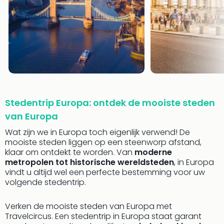
alle
aan
Well
Naa
bes
Well
Well
Duit
Well
Nede
Stedentrip Europa: ontdek de mooiste steden
Well
van Europa
Oost
Wat zijn we in Europa toch eigenlijk verwend! De
alle
mooiste steden liggen op een steenworp afstand,
aan
klaar om ontdekt te worden. Van
moderne
The
metropolen tot historische wereldsteden
, in Europa
The
vindt u altijd wel een perfecte bestemming voor uw
Duit
volgende stedentrip.
The
Nede
Verken de mooiste steden van Europa met
The
Travelcircus. Een stedentrip in Europa staat garant
Oost