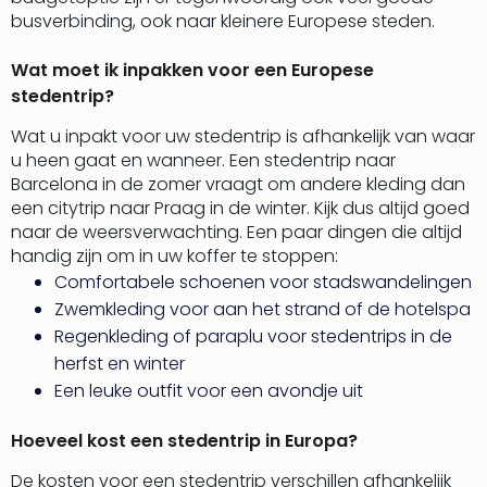
Thro
busverbinding, ook naar kleinere Europese steden.
Stud
Tour
Wat moet ik inpakken voor een Europese
Van
stedentrip?
Gog
Mus
Wat u inpakt voor uw stedentrip is afhankelijk van waar
Con
u heen gaat en wanneer. Een stedentrip naar
&
Barcelona in de zomer vraagt om andere kleding dan
Sho
een citytrip naar Praag in de winter. Kijk dus altijd goed
Loll
naar de weersverwachting. Een paar dingen die altijd
Berli
handig zijn om in uw koffer te stoppen:
🎁
Comfortabele schoenen voor stadswandelingen
Cad
Zwemkleding voor aan het strand of de hotelspa
Naa
Regenkleding of paraplu voor stedentrips in de
cate
herfst en winter
Cad
Een leuke outfit voor een avondje uit
Mov
Park
Hoeveel kost een stedentrip in Europa?
cad
War
De kosten voor een stedentrip verschillen afhankelijk