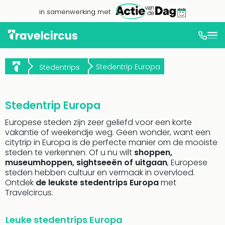
in samenwerking met
Dag
uit
Stedentrip Europa
Stedentrips
Naa
cate
Pret
Phan
Stedentrip Europa
Disn
Europese steden zijn zeer geliefd voor een korte
Eur
vakantie of weekendje weg. Geen wonder, want een
Park
citytrip in Europa is de perfecte manier om de mooiste
Mov
steden te verkennen. Of u nu wilt
shoppen,
Park
museumhoppen, sightseeën of uitgaan
, Europese
Eftel
steden hebben cultuur en vermaak in overvloed.
Slag
Ontdek
de leukste stedentrips Europa
met
Parc
Travelcircus.
Astér
Wali
Leuke stedentrips Europa
Belg