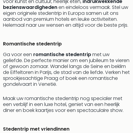
voor kunst en cultuur, heerlijk eten,
indrukwekkende
alle
bezienswaardigheden
en eindeloos vermaak. Stel uw
aan
eigen originele stedentrip in Europa samen uit ons
Naa
aanbod van premium hotels en leuke activiteiten.
cate
Helemaal naar uw wensen en altijd voor de beste prijs.
Well
Cent
Romantische stedentrip
Tau
Spa
Ga voor een
romantische stedentrip
met uw
alle
geliefde. De perfecte manier om een jubileum te vieren
aan
of gewoon zomaar. Wandel langs de Seine en beklim
The
de Eiffeltoren in Parijs, de stad van de liefde. Verken het
Bad
sprookjesachtige Praag of boek een romantische
Nie
gondelvaart in Venetië.
Clau
The
Maak uw romantische stedentrip nog specialer met
Bad
een verblijf in een luxe hotel, geniet van een heerlijk
Sch
diner en boek kaartjes voor een spectaculaire show.
San
Bali
Stedentrip met vriendinnen
The