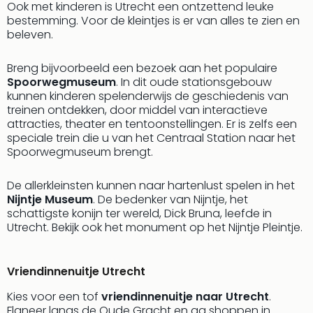
Keul
Ook met kinderen is Utrecht een ontzettend leuke
bestemming. Voor de kleintjes is er van alles te zien en
Mün
beleven.
alle
aan
Belg
Breng bijvoorbeeld een bezoek aan het populaire
Spoorwegmuseum
. In dit oude stationsgebouw
Ant
kunnen kinderen spelenderwijs de geschiedenis van
Brus
treinen ontdekken, door middel van interactieve
alle
attracties, theater en tentoonstellingen. Er is zelfs een
aan
speciale trein die u van het Centraal Station naar het
Cult
Spoorwegmuseum brengt.
Naa
cate
De allerkleinsten kunnen naar hartenlust spelen in het
Mus
Nijntje Museum
. De bedenker van Nijntje, het
en
schattigste konijn ter wereld, Dick Bruna, leefde in
tent
Utrecht. Bekijk ook het monument op het Nijntje Pleintje.
The
Mak
of
Vriendinnenuitje Utrecht
Harr
Kies voor een tof
vriendinnenuitje naar Utrecht
.
Pott
Flaneer langs de Oude Gracht en ga shoppen in