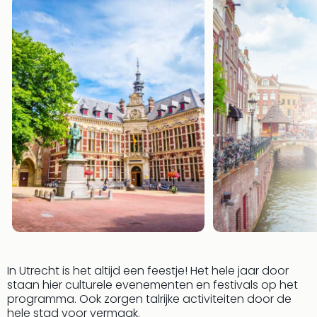
Vaka
Italië
Vaka
Kroa
alle
aan
Naa
cate
Hote
Nach
weg
Duu
hote
Stra
Kast
Wint
alle
hote
In Utrecht is het altijd een feestje! Het hele jaar door
Sted
staan hier culturele evenementen en festivals op het
Naa
programma. Ook zorgen talrijke activiteiten door de
bes
hele stad voor vermaak.