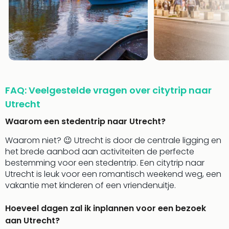
Thro
Stud
Tour
Van
Gog
Mus
Con
&
FAQ: Veelgestelde vragen over citytrip naar
Sho
Utrecht
Loll
Berli
Waarom een stedentrip naar Utrecht?
🎁
Waarom niet? 😉 Utrecht is door de centrale ligging en
Cad
het brede aanbod aan activiteiten de perfecte
Naa
bestemming voor een stedentrip. Een citytrip naar
cate
Utrecht is leuk voor een romantisch weekend weg, een
Cad
vakantie met kinderen of een vriendenuitje.
Mov
Park
Hoeveel dagen zal ik inplannen voor een bezoek
cad
aan Utrecht?
War