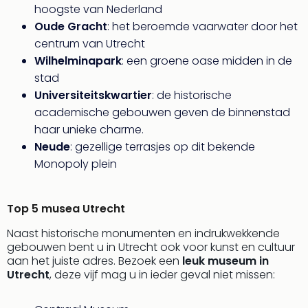
hoogste van Nederland
alle
Oude Gracht
: het beroemde vaarwater door het
aan
Naa
centrum van Utrecht
cate
Wilhelminapark
: een groene oase midden in de
Well
stad
Cent
Universiteitskwartier
: de historische
Tau
academische gebouwen geven de binnenstad
Spa
haar unieke charme.
alle
Neude
: gezellige terrasjes op dit bekende
aan
The
Monopoly plein
Bad
Nie
Top 5 musea Utrecht
Clau
The
Naast historische monumenten en indrukwekkende
Bad
gebouwen bent u in Utrecht ook voor kunst en cultuur
Sch
aan het juiste adres. Bezoek een
leuk museum in
San
Utrecht
, deze vijf mag u in ieder geval niet missen:
Bali
The