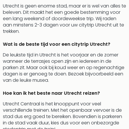
Bros.
Utrecht is geen enorme stad, maar er is wel van alles te
Stud
beleven. Dit maakt het een goede bestemming voor
Tour
een lang weekend of doordeweekse trip. Wij raden
Harr
aan minstens 2-3 dagen voor uw citytrip Utrecht uit te
Pott
trekken.
and
the
Wat is de beste tijd voor een citytrip Utrecht?
curs
chil
De leukste tijd in Utrecht is het voorjaar en de zomer
Lon
wanneer de terrasjes open zijn en iedereen in de
Disn
parken zit. Maar ook bij koud weer en op regenachtige
Paris
dagen is er genoeg te doen. Bezoek bijvoorbeeld een
Aut
van de leuke musea.
bele
Stut
Hoe kan ik het beste naar Utrecht reizen?
Ove
Trav
Utrecht Centraal is het knooppunt voor veel
Trav
verschillende treinen. Met het openbaar vervoer is de
Ove
stad dus erg goed te bereiken. Bovendien is parkeren
Trav
in de stad vaak duur, kies dus voor een onbezorgde
Ove