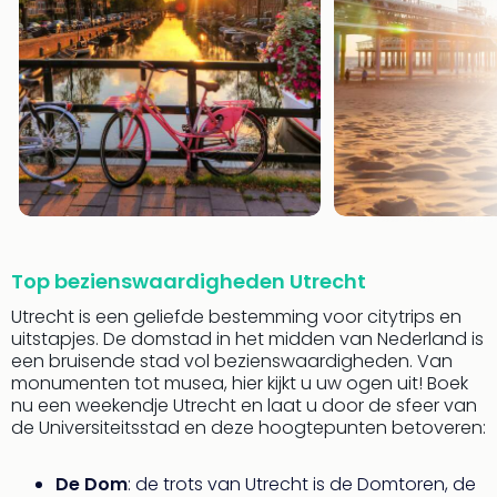
alle
aan
Well
Naa
bes
Well
Well
Duit
Well
Nede
Well
Oost
Top bezienswaardigheden Utrecht
alle
Utrecht is een geliefde bestemming voor citytrips en
aan
uitstapjes. De domstad in het midden van Nederland is
The
een bruisende stad vol bezienswaardigheden. Van
The
monumenten tot musea, hier kijkt u uw ogen uit! Boek
Duit
nu een weekendje Utrecht en laat u door de sfeer van
The
de Universiteitsstad en deze hoogtepunten betoveren:
Nede
The
De Dom
: de trots van Utrecht is de Domtoren, de
Oost