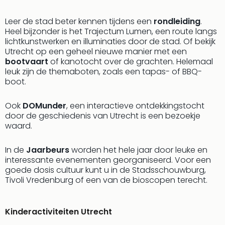
Eur
Lon
Leer de stad beter kennen tijdens een
rondleiding
.
Parij
Heel bijzonder is het Trajectum Lumen, een route langs
Pra
lichtkunstwerken en illuminaties door de stad. Of bekijk
Utrecht op een geheel nieuwe manier met een
Boe
bootvaart
of kanotocht over de grachten. Helemaal
Wen
leuk zijn de themaboten, zoals een tapas- of BBQ-
alle
boot.
aan
Nede
Ook
DOMunder
, een interactieve ontdekkingstocht
Ams
door de geschiedenis van Utrecht is een bezoekje
Den
waard.
Haa
Rot
In de
Jaarbeurs
worden het hele jaar door leuke en
Utre
interessante evenementen georganiseerd. Voor een
alle
goede dosis cultuur kunt u in de Stadsschouwburg,
aan
Tivoli Vredenburg of een van de bioscopen terecht.
Duit
Berli
Düss
Kinderactiviteiten Utrecht
Ham