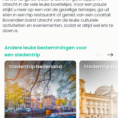
Lon
Utrecht in de vele leuke boetiekjes. Voor een pauze
The
strijkt u neer op een van de gezellige terrasjes, ga uit
Mak
eten in een hip restaurant of geniet van een cocktail.
of
Bovendien barst Utrecht van de leuke culturele
Harr
activiteiten en evenementen, zodat er altijd wel iets te
Pott
doen is.
Lon
met
tran
Andere leuke bestemmingen voor
Mer
een stedentrip
Ben
&
Stedentrip Nederland
Stedentrip Du
Pors
Mus
Louv
Mus
Kast
van
Versa
Ga
of