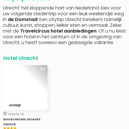
Bell
Utrecht: het kloppende hart van Nederland. Kies voor
Park
uw volgende stedentrip voor een leuk weekendje weg
Puy
in
de Domstad
! Een citytrip Utrecht betekent namelijk
du
cultuur, kunst, shoppen, lekker eten en vermaak. Zeker
met de
Travelcircus hotel aanbiedingen
. Of u nu kiest
Fou
voor een hotel in het centrum of in de omgeving van
Bob
Utrecht, u heeft sowieso een geslaagde vakantie.
alle
deal
Wate
Hotel Utrecht
Trop
Isla
4.0
Rula
The
Erdi
alle
deal
ontbijt
Dier
Zoo
Utrecht, NL
Berli
Inntel Hotels Utrecht
Centre
Sere