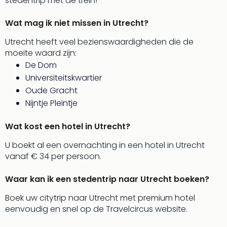
stedentrip met de trein!
ons
Ban
Wat mag ik niet missen in Utrecht?
Duu
Utrecht heeft veel bezienswaardigheden die de
reiz
moeite waard zijn:
Col
De Dom
Priv
Universiteitskwartier
Oude Gracht
Nijntje Pleintje
Wat kost een hotel in Utrecht?
U boekt al een overnachting in een hotel in Utrecht
vanaf € 34 per persoon.
Waar kan ik een stedentrip naar Utrecht boeken?
Boek uw citytrip naar Utrecht met premium hotel
eenvoudig en snel op de Travelcircus website.