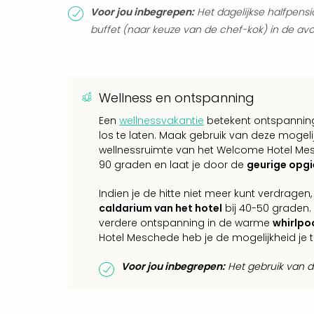
Voor jou inbegrepen:
Het dagelijkse halfpens
buffet (naar keuze van de chef-kok) in de avo
Wellness en ontspanning
Een
wellnessvakantie
betekent ontspanning 
los te laten. Maak gebruik van deze mogeli
wellnessruimte van het Welcome Hotel Mesch
90 graden en laat je door de
geurige opg
Indien je de hitte niet meer kunt verdrage
caldarium van het hotel
bij 40-50 graden.
verdere ontspanning in de warme
whirlpo
Hotel Meschede heb je de mogelijkheid je t
Voor jou inbegrepen:
Het gebruik van de