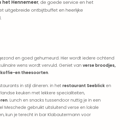
n het Hennemeer
, de goede service en het
uitgebreide ontbijtbuffet en heerlijke
.
 gezond en goed gehumeurd. Hier wordt iedere ochtend
 culinaire wens wordt vervuld. Geniet van
verse broodjes,
e koffie-en theesoorten
.
urants in stijl dineren: in het
restaurant Seeblick
en
erlandse keuken met lekkere specialiteiten,
eren
. Lunch en snacks tussendoor nuttig je in een
l Meschede gebruikt uitsluitend verse en lokale
n, kun je terecht in bar Klabautermann voor