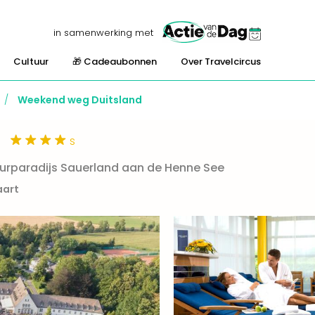
in samenwerking met
Cultuur
🎁 Cadeaubonnen
Over Travelcircus
/
Weekend weg Duitsland
s
uurparadijs Sauerland aan de Henne See
aart