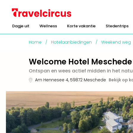
Dagje uit
Wellness
Korte vakantie
Stedentrips
Home
/
Hotelaanbiedingen
/
Weekend weg
Welcome Hotel Meschede
Ontspan en wees actief midden in het nat
Am Hennesee 4
,
59872
Meschede
Bekijk op k