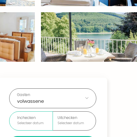
Gasten
volwassene
Inchecken
Uitchecken
Selecteer datum
Selecteer datum