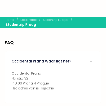
Lon
The
Mak
of
/
/
/
Home
Stedentrips
Stedentrip Europa
Harr
Stedentrip Praag
Pott
Lon
met
tran
FAQ
Mer
Ben
&
Occidental Praha Waar ligt het?
Pors
Mus
Louv
Occidental Praha
Mus
Na strži 32
Kast
140 00 Praha 4 Prague
van
Het adres van is: Tsjechië
Versa
Ga
of