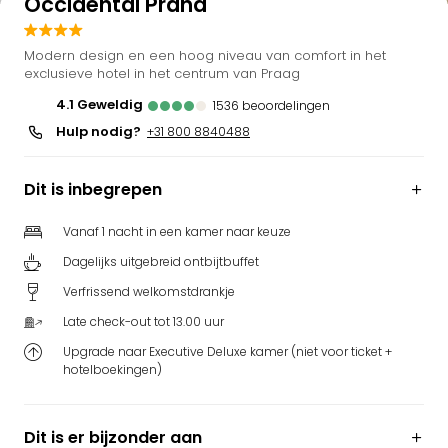
Occidental Praha
Bell
Park
Modern design en een hoog niveau van comfort in het
Puy
exclusieve hotel in het centrum van Praag
du
4.1
geweldig
Fou
1536
beoordelingen
Bob
Hulp nodig?
+31 800 8840488
alle
deal
Dit is inbegrepen
Wate
Trop
Vanaf 1 nacht in een kamer naar keuze
Isla
Rula
Dagelijks uitgebreid ontbijtbuffet
The
Verfrissend welkomstdrankje
Erdi
Late check-out tot 13.00 uur
alle
deal
Upgrade naar Executive Deluxe kamer (niet voor ticket +
Dier
hotelboekingen)
Zoo
Berli
Dit is er bijzonder aan
Sere