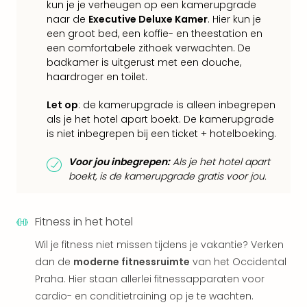
Keul
kun je je verheugen op een kamerupgrade
naar de
Executive Deluxe Kamer
. Hier kun je
Mün
een groot bed, een koffie- en theestation en
alle
een comfortabele zithoek verwachten. De
aan
badkamer is uitgerust met een douche,
Belg
haardroger en toilet.
Ant
Brus
Let op
: de kamerupgrade is alleen inbegrepen
alle
als je het hotel apart boekt. De kamerupgrade
aan
is niet inbegrepen bij een ticket + hotelboeking.
Cult
Naa
Voor jou inbegrepen:
Als je het hotel apart
cate
boekt, is de kamerupgrade gratis voor jou.
Mus
en
tent
Fitness in het hotel
The
Wil je fitness niet missen tijdens je vakantie? Verken
Mak
of
dan de
moderne fitnessruimte
van het Occidental
Harr
Praha. Hier staan allerlei fitnessapparaten voor
Pott
cardio- en conditietraining op je te wachten.