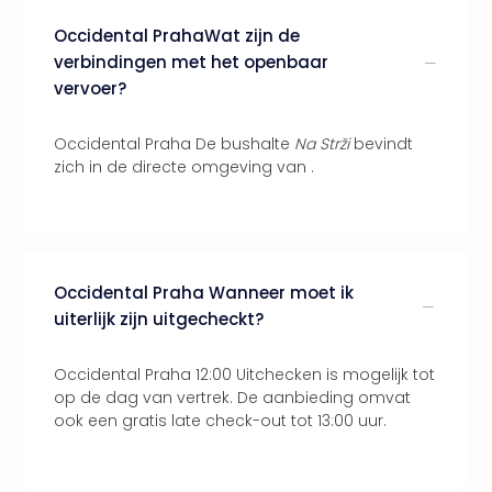
Bros.
Stud
Occidental PrahaWat zijn de
Tour
verbindingen met het openbaar
Harr
vervoer?
Pott
and
Occidental Praha De bushalte
Na Strži
bevindt
the
zich in de directe omgeving van .
curs
chil
Lon
Disn
Paris
Occidental Praha Wanneer moet ik
Aut
uiterlijk zijn uitgecheckt?
bele
Stut
Ove
Occidental Praha 12:00 Uitchecken is mogelijk tot
Trav
op de dag van vertrek. De aanbieding omvat
Trav
ook een gratis late check-out tot 13:00 uur.
Ove
Trav
Ove