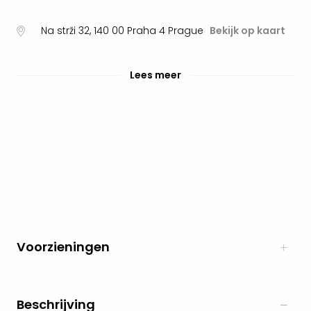
alle
aan
Na strži 32
,
140 00 Praha 4
Prague
Bekijk op kaart
Naa
cate
Well
Lees meer
Cent
Tau
Spa
alle
aan
The
Bad
Nie
Clau
The
Bad
Voorzieningen
Sch
San
Bali
The
Beschrijving