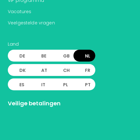
VIP programma
Vacatures
Veelgestelde vragen
Land
DE
BE
GB
NL
DK
AT
CH
FR
ES
IT
PL
PT
Veilige betalingen