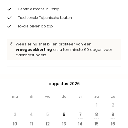
Park
Safa
Centrale locatie in Praag
Beek
Traditionele Tsjechische keuken
Ber
Lokale bieren op tap
Wild
Adve
Zoo
Wees er nu snel bij en profiteer van een
Emm
vroegboekkorting
als u ten minste 60 dagen voor
alle
aankomst boekt.
deal
Naa
Bes
Pret
augustus 2026
Eur
Pret
ma
di
wo
do
vr
za
zo
Duit
Pret
1
2
Nede
3
4
5
6
7
8
9
Pret
---
---
---
Belg
10
11
12
13
14
15
16