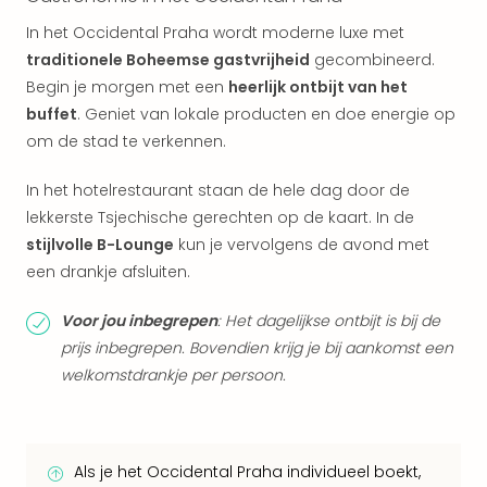
Eur
In het Occidental Praha wordt moderne luxe met
Lon
traditionele Boheemse gastvrijheid
gecombineerd.
Parij
Begin je morgen met een
heerlijk ontbijt van het
Pra
Boe
buffet
. Geniet van lokale producten en doe energie op
Wen
om de stad te verkennen.
alle
aan
In het hotelrestaurant staan de hele dag door de
Nede
lekkerste Tsjechische gerechten op de kaart. In de
Ams
stijlvolle B-Lounge
kun je vervolgens de avond met
Den
een drankje afsluiten.
Haa
Rot
Voor jou inbegrepen
: Het dagelijkse ontbijt is bij de
Utre
prijs inbegrepen. Bovendien krijg je bij aankomst een
alle
aan
welkomstdrankje per persoon.
Duit
Berli
Düss
Ham
Als je het Occidental Praha individueel boekt,