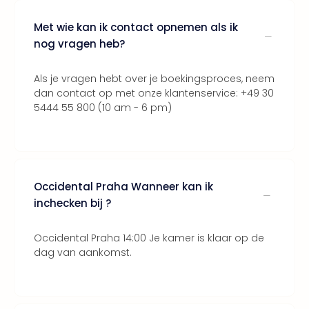
Thro
Stud
Met wie kan ik contact opnemen als ik
Tour
nog vragen heb?
Van
Gog
Als je vragen hebt over je boekingsproces, neem
Mus
dan contact op met onze klantenservice: +49 30
Con
5444 55 800 (10 am - 6 pm)
&
Sho
Loll
Berli
🎁
Occidental Praha Wanneer kan ik
Cad
inchecken bij ?
Naa
cate
Cad
Occidental Praha 14:00 Je kamer is klaar op de
Mov
dag van aankomst.
Park
cad
War