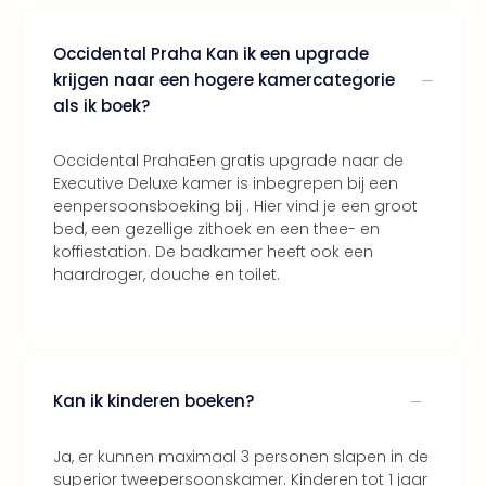
ons
Ban
Occidental Praha Kan ik een upgrade
Duu
krijgen naar een hogere kamercategorie
reiz
als ik boek?
Col
Priv
Occidental PrahaEen gratis upgrade naar de
Executive Deluxe kamer is inbegrepen bij een
eenpersoonsboeking bij . Hier vind je een groot
bed, een gezellige zithoek en een thee- en
koffiestation. De badkamer heeft ook een
haardroger, douche en toilet.
Kan ik kinderen boeken?
Ja, er kunnen maximaal 3 personen slapen in de
superior tweepersoonskamer. Kinderen tot 1 jaar