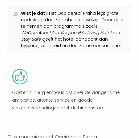
Vaka
Italië
Wist je dat?
Het Occidental Praha legt grote
Vaka
nadruk op duurzaamheid en welzijn. Door deel
Kroa
te nemen aan programma's zoals
alle
WeCareAboutYou
,
Responsible Living Hotels
en
aan
Stay Safe
geeft het hotel aandacht aan
Naa
hygiëne, veiligheid en duurzame consumptie.
cate
Hote
Nach
weg
Duu
hote
Stra
Gasten zijn erg enthousiast over de aangename
Kast
ambiance, attente service en goede
Wint
verkeersverbindingen met de binnenstad.
alle
hote
Sted
Naa
bes
Gastronomie in het Occidental Praha