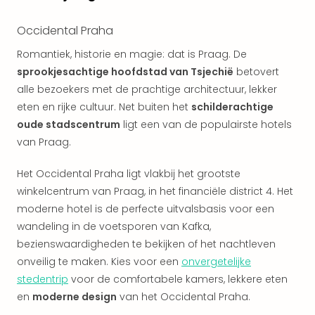
alle
aan
Occidental Praha
Kort
vaka
Romantiek, historie en magie: dat is Praag. De
Naa
sprookjesachtige hoofdstad van Tsjechië
betovert
bes
alle bezoekers met de prachtige architectuur, lekker
Wee
eten en rijke cultuur. Net buiten het
schilderachtige
weg
oude stadscentrum
ligt een van de populairste hotels
Wee
van Praag.
Belg
Wee
Het Occidental Praha ligt vlakbij het grootste
Duit
winkelcentrum van Praag, in het financiële district 4. Het
Wee
Nede
moderne hotel is de perfecte uitvalsbasis voor een
alle
wandeling in de voetsporen van Kafka,
wee
bezienswaardigheden te bekijken of het nachtleven
weg
onveilig te maken. Kies voor een
onvergetelijke
Vaka
stedentrip
voor de comfortabele kamers, lekkere eten
Vaka
en
moderne design
van het Occidental Praha.
Oost