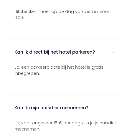
Lon
The
Uitchecken moet op de dag van vertrek voor
Mak
11:00.
of
Harr
Pott
Lon
met
tran
Kan ik direct bij het hotel parkeren?
Mer
Ben
Ja, een parkeerplaats bij het hotel is gratis
&
inbegrepen.
Pors
Mus
Louv
Mus
Kast
Kan ik mijn huisdier meenemen?
van
Versa
Ga
Ja, voor ongeveer 15 € per dag kun je je huisdier
meenemen.
of