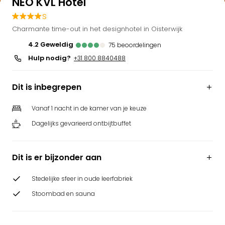
NEO KVL Hotel
Bell
s
Park
Charmante time-out in het designhotel in Oisterwijk
Puy
du
4.2
geweldig
75
beoordelingen
Fou
Hulp nodig?
+31 800 8840488
Bob
alle
Dit is inbegrepen
deal
Wate
Trop
Vanaf 1 nacht in de kamer van je keuze
Isla
Dagelijks gevarieerd ontbijtbuffet
Rula
The
Erdi
Dit is er bijzonder aan
alle
deal
Stedelijke sfeer in oude leerfabriek
Dier
Stoombad en sauna
Zoo
Berli
Sere