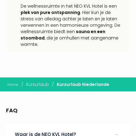
Eur
De wellnessruimte in het NEO KVL Hotel is een
Lon
plek van pure ontspanning
. Hier kun je de
Parij
stress van alledag achter je laten en je laten
Pra
verwennen in een harmonieuze omgeving. De
Boe
wellnessruimte biedt een
sauna en een
Wen
stoombad
, die je omhullen met aangename
warmte.
alle
aan
Nede
Ams
Den
Haa
/
Kurzurlaub
/
Kurzurlaub Niederlande
Rot
Home
Utre
alle
aan
FAQ
Duit
Berli
Düss
Ham
Waar is de NEO KVL Hotel?