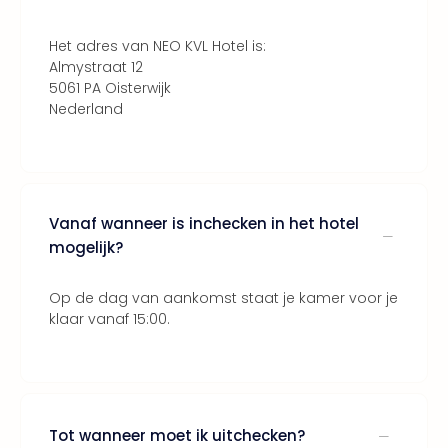
Keul
Mün
Het adres van NEO KVL Hotel is:
alle
Almystraat 12
aan
5061 PA Oisterwijk
Belg
Nederland
Ant
Brus
alle
aan
Cult
Vanaf wanneer is inchecken in het hotel
Naa
mogelijk?
cate
Mus
en
Op de dag van aankomst staat je kamer voor je
tent
klaar vanaf 15:00.
The
Mak
of
Harr
Pott
Tot wanneer moet ik uitchecken?