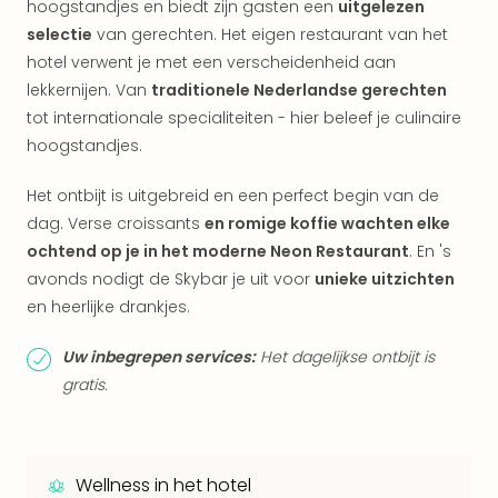
Vaka
hoogstandjes en biedt zijn gasten een
uitgelezen
Italië
selectie
van gerechten. Het eigen restaurant van het
Vaka
hotel verwent je met een verscheidenheid aan
Kroa
lekkernijen. Van
traditionele Nederlandse gerechten
alle
tot internationale specialiteiten - hier beleef je culinaire
aan
hoogstandjes.
Naa
cate
Het ontbijt is uitgebreid en een perfect begin van de
Hote
Nach
dag. Verse croissants
en romige koffie wachten elke
weg
ochtend op je in het moderne Neon Restaurant
. En 's
Duu
avonds nodigt de Skybar je uit voor
unieke uitzichten
hote
en heerlijke drankjes.
Stra
Kast
Uw inbegrepen services:
Het dagelijkse ontbijt is
Wint
gratis.
alle
hote
Sted
Naa
Wellness in het hotel
bes