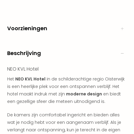
alle
aan
Naa
cate
Voorzieningen
Well
Cent
Tau
Spa
Beschrijving
alle
aan
NEO KVL Hotel
The
Bad
Het
NEO KVL Hotel
in de schilderachtige regio Oisterwijk
Nie
is een heerlijke plek voor een ontspannen verblijf. Het
Clau
hotel maakt indruk met zijn
moderne design
en biedt
The
een gezellige sfeer die meteen uitnodigend is.
Bad
Sch
De kamers zijn comfortabel ingericht en bieden alles
San
wat je nodig hebt voor een aangenaam verblijf. Als je
Bali
verlangt naar ontspanning, kun je terecht in de eigen
The