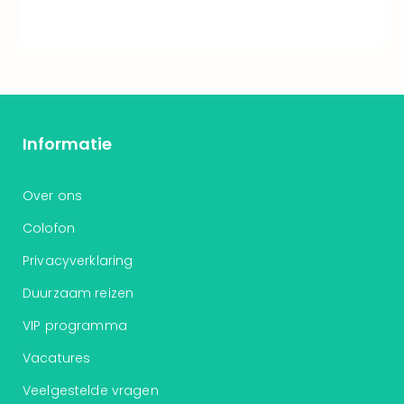
Thro
Stud
Tour
Van
Gog
Mus
Con
Informatie
&
Sho
Loll
Over ons
Berli
Colofon
🎁
Cad
Privacyverklaring
Naa
cate
Duurzaam reizen
Cad
VIP programma
Mov
Park
Vacatures
cad
War
Veelgestelde vragen