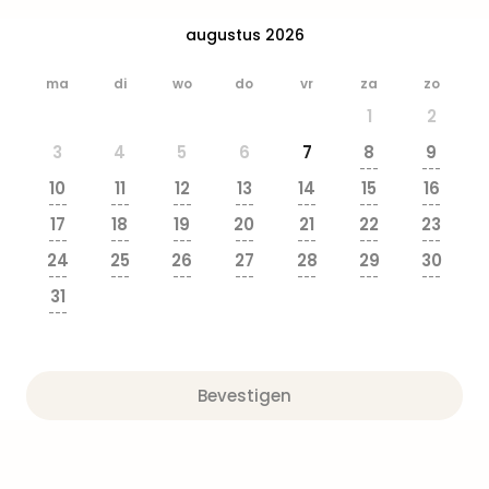
Park
augustus 2026
Safa
Beek
Ber
ma
di
wo
do
vr
za
zo
Wild
1
2
Adve
3
4
5
6
7
8
9
Zoo
---
---
Emm
10
11
12
13
14
15
16
alle
---
---
---
---
---
---
---
17
18
19
20
21
22
23
deal
---
---
---
---
---
---
---
Naa
24
25
26
27
28
29
30
Bes
---
---
---
---
---
---
---
31
Pret
---
Eur
Pret
Duit
Bevestigen
Pret
Nede
Pret
Belg