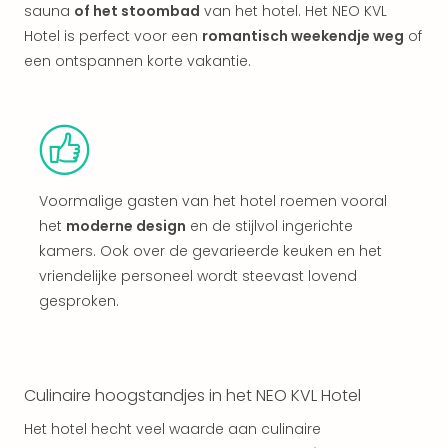
alle
sauna
of het stoombad
van het hotel. Het NEO KVL
aan
Hotel is perfect voor een
romantisch weekendje weg
of
Kort
een ontspannen korte vakantie.
vaka
Naa
bes
Wee
weg
Wee
Voormalige gasten van het hotel roemen vooral
Belg
het
moderne design
en de stijlvol ingerichte
Wee
Duit
kamers. Ook over de gevarieerde keuken en het
Wee
vriendelijke personeel wordt steevast lovend
Nede
gesproken.
alle
wee
weg
Vaka
Culinaire hoogstandjes in het NEO KVL Hotel
Vaka
Oost
Het hotel hecht veel waarde aan culinaire