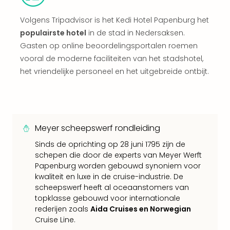
Vaka
Italië
Volgens Tripadvisor is het Kedi Hotel Papenburg het
Vaka
populairste hotel
in de stad in Nedersaksen.
Kroa
alle
Gasten op online beoordelingsportalen roemen
aan
vooral de moderne faciliteiten van het stadshotel,
Naa
het vriendelijke personeel en het uitgebreide ontbijt.
cate
Hote
Nach
weg
Duu
Meyer scheepswerf rondleiding
hote
Sinds de oprichting op 28 juni 1795 zijn de
Stra
schepen die door de experts van Meyer Werft
Kast
Papenburg worden gebouwd synoniem voor
Wint
kwaliteit en luxe in de cruise-industrie. De
alle
scheepswerf heeft al oceaanstomers van
hote
topklasse gebouwd voor internationale
Sted
rederijen zoals
Aida Cruises en Norwegian
Naa
Cruise Line.
bes