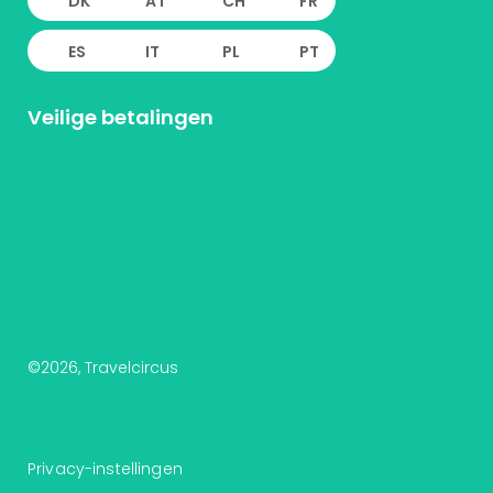
DK
AT
CH
FR
ES
IT
PL
PT
Veilige betalingen
©
2026
, Travelcircus
Privacy-instellingen