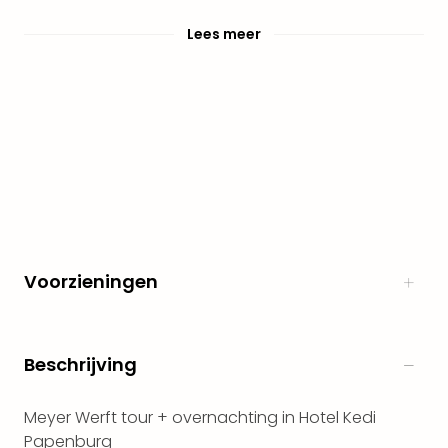
alle
Lees meer
aan
Naa
cate
Well
Cent
Tau
Spa
alle
aan
The
Bad
Voorzieningen
Nie
Clau
The
Bad
Beschrijving
Sch
San
Bali
Meyer Werft tour + overnachting in Hotel Kedi
The
Papenburg