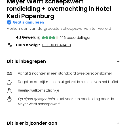
Meyer Werft scheepswerf
Bell
rondleiding + overnachting in Hotel
Park
Kedi Papenburg
Puy
Gratis annuleren
du
Verken een van de grootste scheepswerven ter wereld
Fou
Bob
4.1
geweldig
146
beoordelingen
alle
Hulp nodig?
+31 800 8840488
deal
Wate
Dit is inbegrepen
Trop
Isla
Vanaf 2 nachten in een standaard tweepersoonskamer
Rula
The
Dagelijks ontbijt met een uitgebreide selectie van het buffet
Erdi
Heerlijk welkomstdrankje
alle
deal
Op eigen gelegenheid
ticket voor een rondleiding door de
Meyer Werft scheepswerf
Dier
Zoo
Berli
Dit is er bijzonder aan
Sere