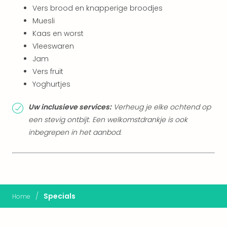
Lon
Vers brood en knapperige broodjes
The
Muesli
Mak
of
Kaas en worst
Harr
Vleeswaren
Pott
Jam
Lon
Vers fruit
met
Yoghurtjes
tran
Mer
Uw inclusieve services:
Verheug je elke ochtend op
Ben
een stevig ontbijt. Een welkomstdrankje is ook
&
inbegrepen in het aanbod.
Pors
Mus
Louv
Mus
Kast
van
/
Specials
Home
Versa
Ga
of