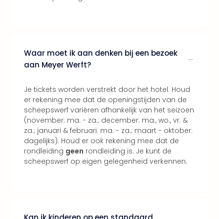
ons
Ban
Duu
reiz
Col
Waar moet ik aan denken bij een bezoek
Priv
aan Meyer Werft?
Je tickets worden verstrekt door het hotel. Houd
er rekening mee dat de openingstijden van de
scheepswerf variëren afhankelijk van het seizoen
(november: ma. - za.; december: ma., wo., vr. &
za.; januari & februari: ma. - za.; maart - oktober:
dagelijks). Houd er ook rekening mee dat de
rondleiding
geen
rondleiding is. Je kunt de
scheepswerf op eigen gelegenheid verkennen.
Kan ik kinderen op een standaard