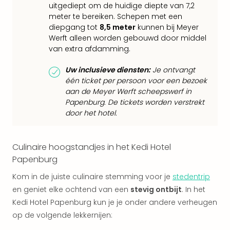
Keul
uitgediept om de huidige diepte van 7,2
Mün
meter te bereiken. Schepen met een
alle
diepgang tot
8,5 meter
kunnen bij Meyer
aan
Werft alleen worden gebouwd door middel
Belg
van extra afdamming.
Ant
Uw inclusieve diensten:
Je ontvangt
Brus
één ticket per persoon voor een bezoek
alle
aan de Meyer Werft scheepswerf in
aan
Papenburg. De tickets worden verstrekt
Cult
door het hotel.
Naa
cate
Mus
Culinaire hoogstandjes in het Kedi Hotel
en
Papenburg
tent
The
Kom in de juiste culinaire stemming voor je
stedentrip
Mak
en geniet elke ochtend van een
stevig ontbijt
. In het
of
Kedi Hotel Papenburg kun je je onder andere verheugen
Harr
op de volgende lekkernijen:
Pott