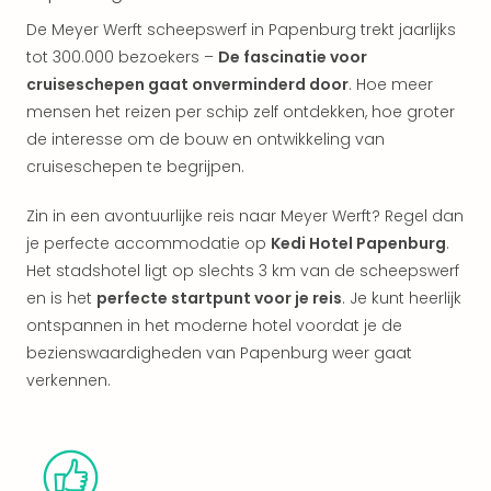
alle
De Meyer Werft scheepswerf in Papenburg trekt jaarlijks
aan
tot 300.000 bezoekers –
De fascinatie voor
Kort
vaka
cruiseschepen gaat onverminderd door
. Hoe meer
Naa
mensen het reizen per schip zelf ontdekken, hoe groter
bes
de interesse om de bouw en ontwikkeling van
Wee
cruiseschepen te begrijpen.
weg
Wee
Zin in een avontuurlijke reis naar Meyer Werft? Regel dan
Belg
je perfecte accommodatie op
Kedi Hotel Papenburg
.
Wee
Het stadshotel ligt op slechts 3 km van de scheepswerf
Duit
en is het
perfecte startpunt voor je reis
. Je kunt heerlijk
Wee
Nede
ontspannen in het moderne hotel voordat je de
alle
bezienswaardigheden van Papenburg weer gaat
wee
verkennen.
weg
Vaka
Vaka
Oost