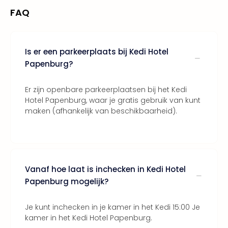
Thro
FAQ
Stud
Tour
Van
Gog
Is er een parkeerplaats bij Kedi Hotel
Mus
Papenburg?
Con
&
Er zijn openbare parkeerplaatsen bij het Kedi
Sho
Hotel Papenburg, waar je gratis gebruik van kunt
Loll
maken (afhankelijk van beschikbaarheid).
Berli
🎁
Cad
Naa
cate
Vanaf hoe laat is inchecken in Kedi Hotel
Cad
Papenburg mogelijk?
Mov
Park
Je kunt inchecken in je kamer in het Kedi 15:00 Je
cad
kamer in het Kedi Hotel Papenburg.
War