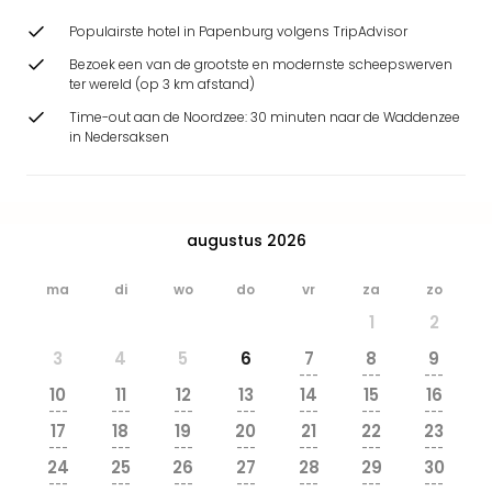
Park
Populairste hotel in Papenburg volgens TripAdvisor
Safa
Beek
Bezoek een van de grootste en modernste scheepswerven
Ber
ter wereld (op 3 km afstand)
Wild
Time-out aan de Noordzee: 30 minuten naar de Waddenzee
Adve
in Nedersaksen
Zoo
Emm
alle
deal
augustus 2026
Naa
Bes
ma
di
wo
do
vr
za
zo
Pret
1
2
Eur
Pret
3
4
5
6
7
8
9
Duit
---
---
---
10
11
12
13
14
15
16
Pret
---
---
---
---
---
---
---
Nede
17
18
19
20
21
22
23
Pret
---
---
---
---
---
---
---
24
25
26
27
28
29
30
Belg
---
---
---
---
---
---
---