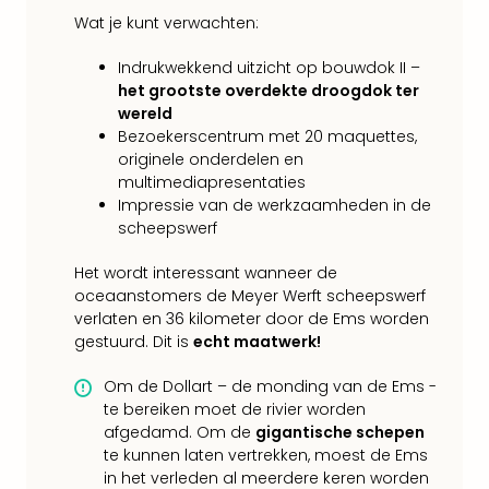
Eur
Wat je kunt verwachten:
Lon
Parij
Indrukwekkend uitzicht op bouwdok II –
Pra
het grootste overdekte droogdok ter
Boe
wereld
Wen
Bezoekerscentrum met 20 maquettes,
originele onderdelen en
alle
multimediapresentaties
aan
Impressie van de werkzaamheden in de
Nede
scheepswerf
Ams
Den
Het wordt interessant wanneer de
Haa
oceaanstomers de Meyer Werft scheepswerf
Rot
verlaten en 36 kilometer door de Ems worden
Utre
gestuurd. Dit is
echt maatwerk!
alle
aan
Om de Dollart – de monding van de Ems -
Duit
te bereiken moet de rivier worden
Berli
afgedamd. Om de
gigantische schepen
Düss
te kunnen laten vertrekken, moest de Ems
Ham
in het verleden al meerdere keren worden