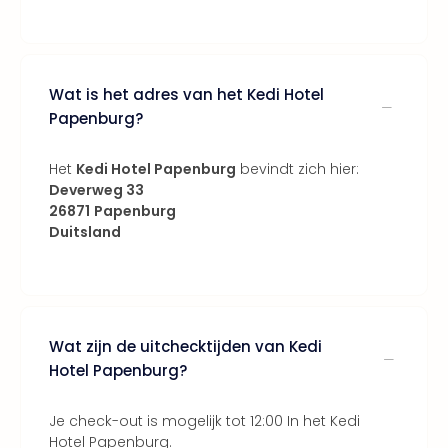
Bros.
Stud
Tour
Harr
Pott
Wat is het adres van het Kedi Hotel
and
Papenburg?
the
curs
Het
Kedi Hotel Papenburg
bevindt zich hier:
chil
Deverweg 33
Lon
26871
Papenburg
Disn
Duitsland
Paris
Aut
bele
Stut
Ove
Wat zijn de uitchecktijden van Kedi
Trav
Hotel Papenburg?
Trav
Ove
Je check-out is mogelijk tot 12:00 In het Kedi
Trav
Hotel Papenburg.
Ove