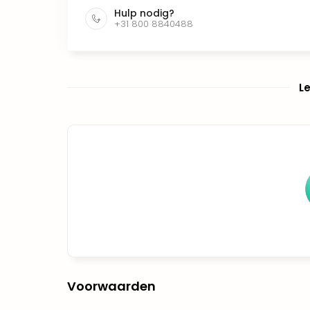
Hulp nodig?
+31 800 8840488
L
Voorwaarden