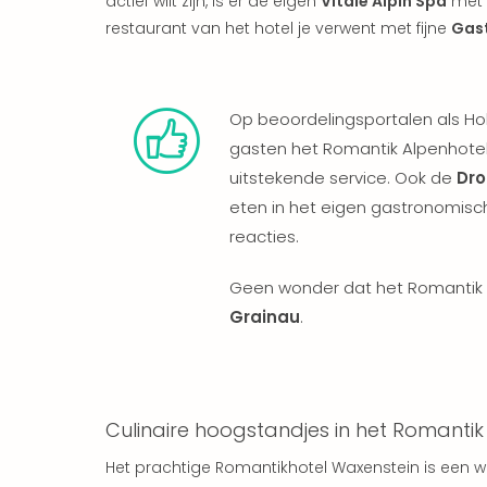
actief wilt zijn, is er de eigen
Vitale Alpin Spa
met 
restaurant van het hotel je verwent met fijne
Gas
Op beoordelingsportalen als Hol
gasten het Romantik Alpenhote
uitstekende service. Ook de
Dro
eten in het eigen gastronomisch
reacties.
Geen wonder dat het Romantik 
Grainau
.
Culinaire hoogstandjes in het Romanti
Het prachtige Romantikhotel Waxenstein is een wa