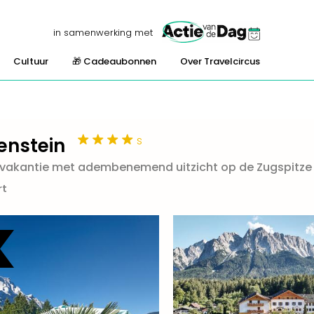
in samenwerking met
Cultuur
🎁 Cadeaubonnen
Over Travelcircus
s
enstein
svakantie met adembenemend uitzicht op de Zugspitze
rt