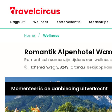
Dagje uit
Wellness
Korte vakantie
Stedentrips
Home
/
Wellness
Romantik Alpenhotel Wax
Romantisch samenzijn tijdens een wellnes
Höhenrainweg 3
,
82491
Grainau
Bekijk op kaa
Momenteel is de aanbieding uitverkocht