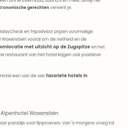
een binnenzwembad, sauna's en meer, terwijl het
tronomische gerechten
verwent je.
idayCheck en Tripadvisor prijzen voormalige
l Waxenstein vooral om de netheid en de
omlocatie met uitzicht op de Zugspitze
en het
e restaurant van het hotel krijgen ook positieve
Hotel een van de vier
favoriete hotels in
k Alpenhotel Waxenstein
ar paradijs voor fijnproevers. Van 's morgens vroeg tot