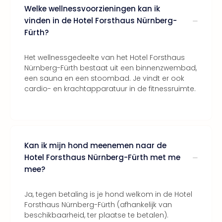
Welke wellnessvoorzieningen kan ik
ons
Ban
vinden in de Hotel Forsthaus Nürnberg-
Duu
Fürth?
reiz
Col
Het wellnessgedeelte van het Hotel Forsthaus
Priv
Nürnberg-Fürth bestaat uit een binnenzwembad,
een sauna en een stoombad. Je vindt er ook
cardio- en krachtapparatuur in de fitnessruimte.
Kan ik mijn hond meenemen naar de
Hotel Forsthaus Nürnberg-Fürth met me
mee?
Ja, tegen betaling is je hond welkom in de Hotel
Forsthaus Nürnberg-Fürth (afhankelijk van
beschikbaarheid, ter plaatse te betalen).