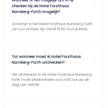
Wanneer is het mogelijk om in te
Bros.
checken bij de Hotel Forsthaus
Stud
Nürnberg-Fürth mogelijk?
Tour
Harr
Pott
Je kamer in het Hotel Forsthaus Nürnberg-Fürth
and
zal voor je klaar zijn vanaf 15:00 Voor je klaar.
the
curs
chil
Lon
Disn
Tot wanneer moet ik Hotel Forsthaus
Paris
Nürnberg-Fürth uitchecken?
Aut
bele
Het uitchecken in de Hotel Forsthaus Nürnberg-
Stut
Fürth moet plaatsvinden voor 11:00 Uur op de
Ove
dag van vertrek.
Trav
Trav
Ove
Trav
Ove