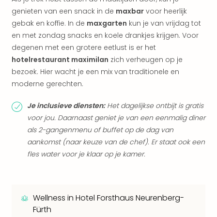
Keul
genieten van een snack in de
maxbar
voor heerlijk
Mün
gebak en koffie. In de
maxgarten
kun je van vrijdag tot
alle
aan
en met zondag snacks en koele drankjes krijgen. Voor
Belg
degenen met een grotere eetlust is er het
Ant
hotelrestaurant maximilan
zich verheugen op je
Brus
bezoek. Hier wacht je een mix van traditionele en
alle
moderne gerechten.
aan
Cult
Je inclusieve diensten:
Het dagelijkse ontbijt is gratis
Naa
voor jou. Daarnaast geniet je van een eenmalig diner
cate
als 2-gangenmenu of buffet op de dag van
Mus
en
aankomst (naar keuze van de chef). Er staat ook een
tent
fles water voor je klaar op je kamer.
The
Mak
of
Harr
Wellness in Hotel Forsthaus Neurenberg-
Pott
Fürth