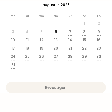
alle
augustus 2026
aan
Well
ma
di
wo
do
vr
za
zo
Naa
bes
1
2
Well
3
4
5
6
7
8
9
Well
---
---
---
Duit
10
11
12
13
14
15
16
---
---
---
---
---
---
---
Well
17
18
19
20
21
22
23
Nede
---
---
---
---
---
---
---
Well
24
25
26
27
28
29
30
---
---
---
---
---
---
---
Oost
31
alle
---
aan
The
The
Bevestigen
Duit
The
Nede
The
Oost