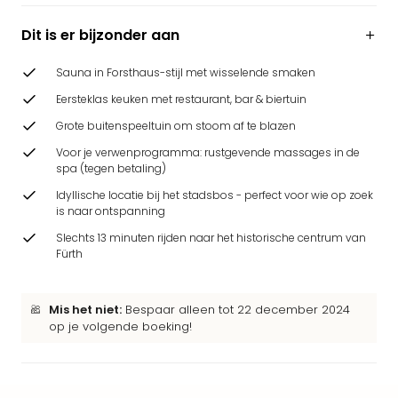
Park
Safa
Dit is er bijzonder aan
Beek
Ber
Sauna in Forsthaus-stijl met wisselende smaken
Wild
Eersteklas keuken met restaurant, bar & biertuin
Adve
Zoo
Grote buitenspeeltuin om stoom af te blazen
Emm
Voor je verwenprogramma: rustgevende massages in de
alle
spa (tegen betaling)
deal
Idyllische locatie bij het stadsbos - perfect voor wie op zoek
Naa
is naar ontspanning
Bes
Slechts 13 minuten rijden naar het historische centrum van
Pret
Fürth
Eur
Pret
Duit
Mis het niet:
Bespaar alleen tot 22 december 2024
Pret
op je volgende boeking!
Nede
Pret
Belg