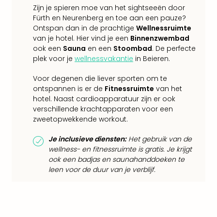
Lon
Zijn je spieren moe van het sightseeën door
The
Fürth en Neurenberg en toe aan een pauze?
Mak
Ontspan dan in de prachtige
Wellnessruimte
of
van je hotel. Hier vind je een
Binnenzwembad
Harr
ook een
Sauna
en een
Stoombad
. De perfecte
Pott
plek voor je
wellnessvakantie
in Beieren.
Lon
met
Voor degenen die liever sporten om te
tran
ontspannen is er de
Fitnessruimte
van het
Mer
hotel. Naast cardioapparatuur zijn er ook
Ben
verschillende krachtapparaten voor een
&
zweetopwekkende workout.
Pors
Mus
Je inclusieve diensten:
Het gebruik van de
Louv
wellness- en fitnessruimte is gratis. Je krijgt
Mus
ook een badjas en saunahanddoeken te
leen voor de duur van je verblijf.
Kast
van
Versa
Ga
of