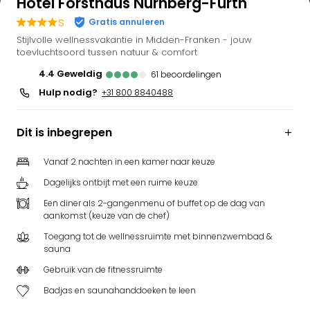
Hotel Forsthaus Nürnberg-Fürth
Bell
s
Gratis annuleren
Park
Stijlvolle wellnessvakantie in Midden-Franken - jouw
Puy
toevluchtsoord tussen natuur & comfort
du
Fou
4.4
geweldig
61
beoordelingen
Bob
Hulp nodig?
+31 800 8840488
alle
deal
Dit is inbegrepen
Wate
Trop
Vanaf 2 nachten in een kamer naar keuze
Isla
Rula
Dagelijks ontbijt met een ruime keuze
The
Een diner als 2-gangenmenu of buffet op de dag van
Erdi
aankomst (keuze van de chef)
alle
Toegang tot de wellnessruimte met binnenzwembad &
deal
sauna
Dier
Gebruik van de fitnessruimte
Zoo
Berli
Badjas en saunahanddoeken te leen
Sere