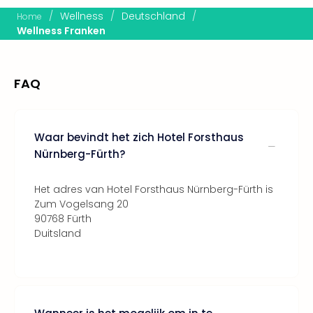
Thro
/
Wellness
/
Deutschland
/
Home
Stud
Wellness Franken
Tour
Van
Gog
FAQ
Mus
Con
&
Sho
Waar bevindt het zich Hotel Forsthaus
Loll
Nürnberg-Fürth?
Berli
🎁
Het adres van Hotel Forsthaus Nürnberg-Fürth is
Cad
Zum Vogelsang 20
Naa
90768 Fürth
cate
Duitsland
Cad
Mov
Park
cad
War