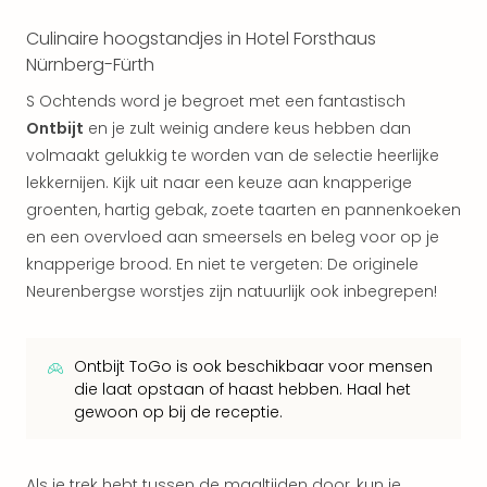
Eur
Culinaire hoogstandjes in Hotel Forsthaus
Lon
Nürnberg-Fürth
Parij
Pra
S Ochtends word je begroet met een fantastisch
Boe
Ontbijt
en je zult weinig andere keus hebben dan
Wen
volmaakt gelukkig te worden van de selectie heerlijke
alle
lekkernijen. Kijk uit naar een keuze aan knapperige
aan
Nede
groenten, hartig gebak, zoete taarten en pannenkoeken
Ams
en een overvloed aan smeersels en beleg voor op je
Den
knapperige brood. En niet te vergeten: De originele
Haa
Neurenbergse worstjes zijn natuurlijk ook inbegrepen!
Rot
Utre
alle
Ontbijt ToGo is ook beschikbaar voor mensen
aan
die laat opstaan of haast hebben. Haal het
Duit
gewoon op bij de receptie.
Berli
Düss
Ham
Als je trek hebt tussen de maaltijden door, kun je