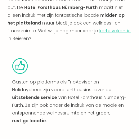
Vaka
Italië
out. De
Hotel Forsthaus Nürnberg-Fürth
maakt niet
Vaka
alleen indruk met zijn fantastische locatie
midden op
Kroa
het platteland
maar biedt je ook een wellness- en
alle
fitnessruimte. Wat wil je nog meer voor je
korte vakantie
aan
in Beieren?
Naa
cate
Hote
Nach
weg
Duu
Gasten op platforms als TripAdvisor en
hote
Stra
Holidaycheck zijn vooral enthousiast over de
Kast
uitstekende service
van Hotel Forsthaus Nürnberg-
Wint
Fürth. Ze zijn ook onder de indruk van de mooie en
alle
ontspannende wellnessruimte en het groen,
hote
rustige locatie
.
Sted
Naa
bes