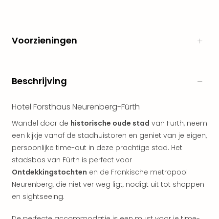
alle
aan
Kort
vaka
Voorzieningen
Naa
bes
Wee
weg
Beschrijving
Wee
Belg
Hotel Forsthaus Neurenberg-Fürth
Wee
Duit
Wandel door de
historische oude stad
van Fürth, neem
Wee
een kijkje vanaf de stadhuistoren en geniet van je eigen,
Nede
persoonlijke time-out in deze prachtige stad. Het
alle
stadsbos van Fürth is perfect voor
wee
Ontdekkingstochten
en de Frankische metropool
weg
Neurenberg, die niet ver weg ligt, nodigt uit tot shoppen
Vaka
en sightseeing.
Vaka
Oost
De perfecte accommodatie is een must voor je time-