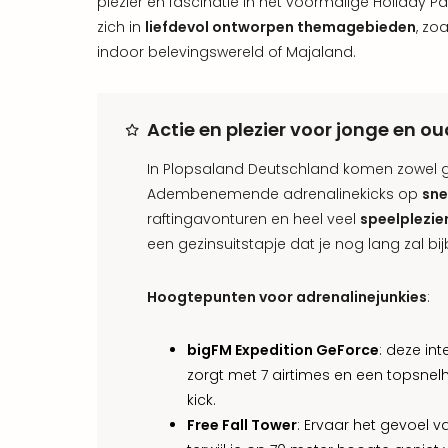
plezier en fascinatie in het voormalige Holiday P
zich in
liefdevol ontworpen themagebieden
, zo
indoor belevingswereld of Majaland.
Actie en plezier voor jonge en o
In Plopsaland Deutschland komen zowel gr
Adembenemende adrenalinekicks op
sne
raftingavonturen en heel veel
speelplezie
een gezinsuitstapje dat je nog lang zal bijb
Hoogtepunten voor adrenalinejunkies
:
bigFM Expedition GeForce
: deze in
zorgt met 7 airtimes en een topsnel
kick.
Free Fall Tower
: Ervaar het gevoel 