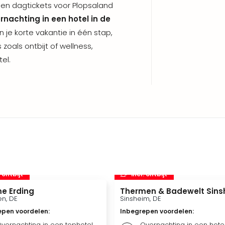
leen dagtickets voor Plopsaland
rnachting in een hotel in de
en je korte vakantie in één stap,
 zoals ontbijt of wellness,
el.
. ontbijt
incl. ontbijt
e Erding
Thermen & Badewelt Sins
n, DE
Sinsheim, DE
epen voordelen
:
Inbegrepen voordelen
:
vernachting in een tophotel
Overnachting in een hote