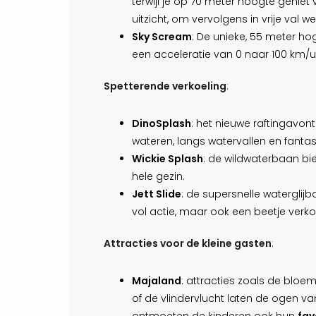
terwijl je op 70 meter hoogte gen
uitzicht, om vervolgens in vrije val 
Sky Scream
: De unieke, 55 meter h
een acceleratie van 0 naar 100 km/u
Spetterende verkoeling
:
DinoSplash
: het nieuwe raftingavo
wateren, langs watervallen en fant
Wickie Splash
: de wildwaterbaan bied
hele gezin.
Jett Slide
: de supersnelle waterglijb
vol actie, maar ook een beetje ver
Attracties voor de kleine gasten
:
Majaland
: attracties zoals de blo
of de vlindervlucht laten de ogen van