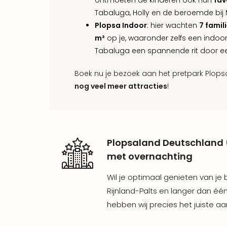
ontmoeten de kinderen ook hun
fav
Tabaluga, Holly en de beroemde bij 
Plopsa Indoor
: hier wachten
7 famil
m²
op je, waaronder zelfs een indo
Tabaluga een spannende rit door ee
Boek nu je bezoek aan het pretpark Plop
nog veel meer attracties
!
Plopsaland Deutschland 
met overnachting
Wil je optimaal genieten van je
Rijnland-Palts en langer dan één
hebben wij precies het juiste aa