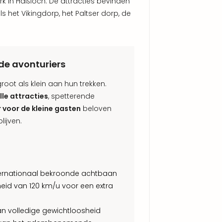
ark in Haßloch. De attracties bevinden
als het Vikingdorp, het Paltser dorp, de
ude avonturiers
oot als klein aan hun trekken.
lle attracties
, spetterende
r voor de kleine gasten
beloven
lijven.
ternationaal bekroonde achtbaan
heid van 120 km/u voor een extra
van volledige gewichtloosheid