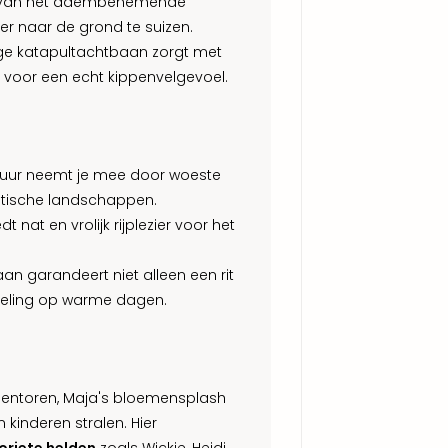
iet van het adembenemende
weer naar de grond te suizen.
oge katapultachtbaan zorgt met
 voor een echt kippenvelgevoel.
ntuur neemt je mee door woeste
astische landschappen.
t nat en vrolijk rijplezier voor het
aan garandeert niet alleen een rit
koeling op warme dagen.
ementoren, Maja's bloemensplash
 kinderen stralen. Hier