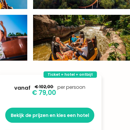
Ticket + hotel + ontbijt
€ 102,00
per persoon
vanaf
€ 79,00
Bekijk de prijzen en kies een hotel