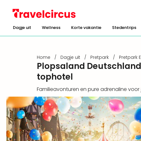
Dagje uit
Wellness
Korte vakantie
Stedentrips
Home
/
Dagje uit
/
Pretpark
/
Pretpark 
Plopsaland Deutschland 
tophotel
Familieavonturen en pure adrenaline voor 