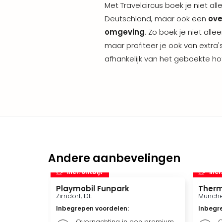
Met Travelcircus boek je niet al
Deutschland, maar ook een
ove
omgeving
. Zo boek je niet alle
maar profiteer je ook van extra's
afhankelijk van het geboekte hot
Andere aanbevelingen
incl. ontbijt
incl
Playmobil Funpark
Therm
Zirndorf, DE
Münche
Inbegrepen voordelen
:
Inbegr
Overnachting in een premium
O