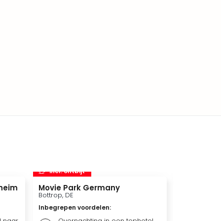
incl. ontbijt
incl. ontbi
heim
Movie Park Germany
Therme Eu
Bottrop, DE
Euskirchen, 
Inbegrepen voordelen
:
Inbegrepen 
l naar
Overnachting in een tophotel
Overna