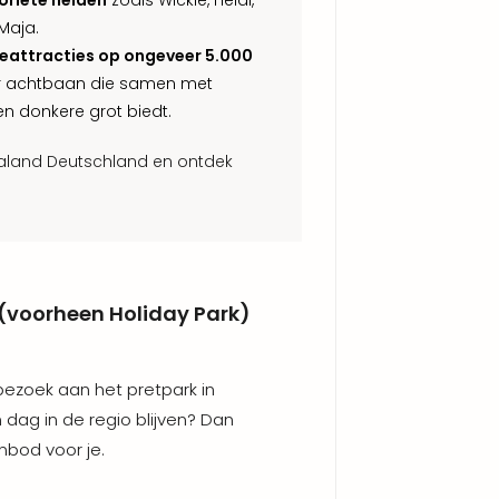
oriete helden
zoals Wickie, Heidi,
Maja.
ieattracties op ongeveer 5.000
or achtbaan die samen met
n donkere grot biedt.
saland Deutschland en ontdek
(voorheen Holiday Park)
 bezoek aan het pretpark in
 dag in de regio blijven? Dan
nbod voor je.