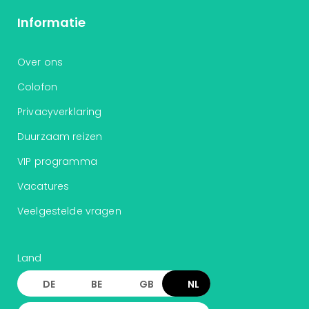
ons
Informatie
Ban
Duu
reiz
Over ons
Col
Colofon
Priv
Privacyverklaring
Duurzaam reizen
VIP programma
Vacatures
Veelgestelde vragen
Land
DE
BE
GB
NL