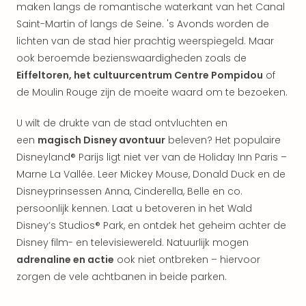
Keul
maken langs de romantische waterkant van het Canal
Mün
Saint-Martin of langs de Seine. 's Avonds worden de
alle
lichten van de stad hier prachtig weerspiegeld. Maar
aan
ook beroemde bezienswaardigheden zoals de
Belg
Eiffeltoren, het cultuurcentrum Centre Pompidou
of
Ant
de Moulin Rouge zijn de moeite waard om te bezoeken.
Brus
alle
U wilt de drukte van de stad ontvluchten en
aan
Cult
een
magisch Disney avontuur
beleven? Het populaire
Naa
Disneyland® Parijs ligt niet ver van de Holiday Inn Paris –
cate
Marne La Vallée. Leer Mickey Mouse, Donald Duck en de
Mus
Disneyprinsessen Anna, Cinderella, Belle en co.
en
persoonlijk kennen. Laat u betoveren in het Wald
tent
Disney’s Studios® Park, en ontdek het geheim achter de
The
Disney film- en televisiewereld. Natuurlijk mogen
Mak
adrenaline en actie
ook niet ontbreken – hiervoor
of
Harr
zorgen de vele achtbanen in beide parken.
Pott