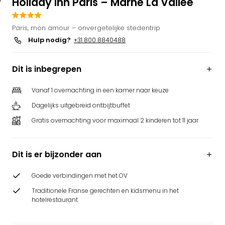
Holiday Inn Paris – Marne La Vallée
Bell
Park
Paris, mon amour – onvergetelijke stedentrip
Puy
Hulp nodig?
+31 800 8840488
du
Fou
Bob
Dit is inbegrepen
alle
deal
Vanaf 1 overnachting in een kamer naar keuze
Wate
Dagelijks uitgebreid ontbijtbuffet
Trop
Isla
Gratis overnachting voor maximaal 2 kinderen tot 11 jaar
Rula
The
Erdi
Dit is er bijzonder aan
alle
deal
Goede verbindingen met het OV
Dier
Traditionele Franse gerechten en kidsmenu in het
Zoo
hotelrestaurant
Berli
Sere