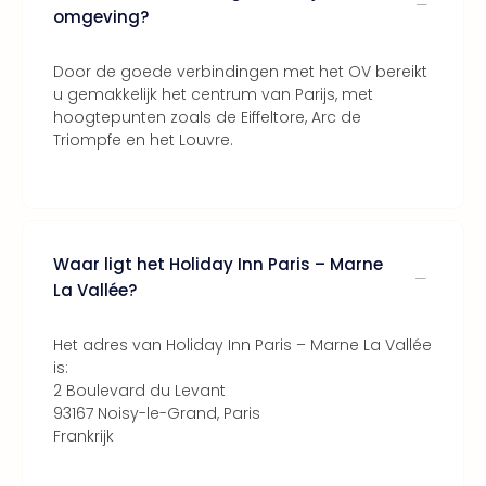
Thro
omgeving?
Stud
Tour
Door de goede verbindingen met het OV bereikt
Van
u gemakkelijk het centrum van Parijs, met
Gog
hoogtepunten zoals de Eiffeltore, Arc de
Mus
Triompfe en het Louvre.
Con
&
Sho
Loll
Berli
Waar ligt het Holiday Inn Paris – Marne
🎁
La Vallée?
Cad
Naa
Het adres van Holiday Inn Paris – Marne La Vallée
cate
is:
Cad
2 Boulevard du Levant
Mov
93167 Noisy-le-Grand, Paris
Park
Frankrijk
cad
War