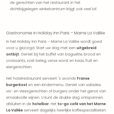
Vaka
de gerechten van het restaurant in het
Italië
dichtbijgelegen winkelcentrum krijgt ook veel lof.
Vaka
Kroa
alle
aan
Gastronomie in Holiday Inn Paris – Marne La Vallée
Naa
cate
In het Holiday Inn Paris – Marne La Vallée wordt goed
Hote
voor u gezorgd. Start uw dag met een
uitgebreid
Nach
ontbijt
. Geniet bij het buffet van baguette, brood en
weg
croissants, zoet beleg, verse worst en kaas, fruit en
Duu
eiergerechten.
hote
Stra
Het hotelrestaurant serveert 's avonds
Franse
Kast
Wint
burgerkost
en een kindermenu. Geniet van salades,
alle
vis- en vleesgerechten of burgers onder het genot van
hote
smaakvolle wijnen. U kunt de drukke dag ontspannen
Sted
afsluiten in de
hotelbar
. Het
to-go café van het Marne
Naa
La Vallée
serveert dagelijks heerlijke koffiespecialiteiten
bes