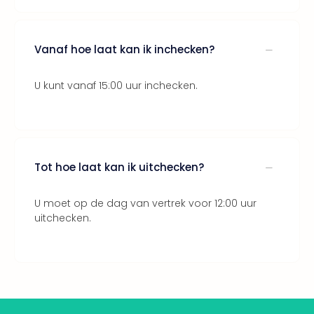
Bros.
Stud
Tour
Vanaf hoe laat kan ik inchecken?
Harr
Pott
and
U kunt vanaf 15:00 uur inchecken.
the
curs
chil
Lon
Disn
Tot hoe laat kan ik uitchecken?
Paris
Aut
U moet op de dag van vertrek voor 12:00 uur
bele
uitchecken.
Stut
Ove
Trav
Trav
Ove
Trav
Ove