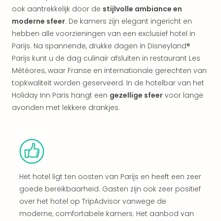
alle
ook aantrekkelijk door de
stijlvolle ambiance en
aan
moderne sfeer
. De kamers zijn elegant ingericht en
Kort
hebben alle voorzieningen van een exclusief hotel in
vaka
Parijs. Na spannende, drukke dagen in Disneyland®
Naa
Parijs kunt u de dag culinair afsluiten in restaurant Les
bes
Wee
Météores, waar Franse en internationale gerechten van
weg
topkwaliteit worden geserveerd. In de hotelbar van het
Wee
Holiday Inn Paris hangt een
gezellige sfeer
voor lange
Belg
avonden met lekkere drankjes.
Wee
Duit
Wee
Nede
alle
wee
Het hotel ligt ten oosten van Parijs en heeft een zeer
weg
Vaka
goede bereikbaarheid. Gasten zijn ook zeer positief
Vaka
over het hotel op TripAdvisor vanwege de
Oost
moderne, comfortabele kamers. Het aanbod van