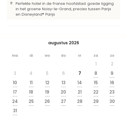
Park
Perfekte hotel in de Franse hoofdstad: goede ligging
in het groene Noisy-le-Grand, precies tussen Parijs
Safa
en Disneyland® Parijs
Beek
Ber
Wild
Adve
Zoo
augustus 2026
Emm
alle
ma
di
wo
do
vr
za
zo
deal
1
2
Naa
Bes
3
4
5
6
7
8
9
Pret
---
---
10
11
12
13
14
15
16
Eur
---
---
---
---
---
---
---
Pret
17
18
19
20
21
22
23
Duit
---
---
---
---
---
---
---
24
25
26
27
28
29
30
Pret
---
---
---
---
---
---
---
Nede
31
Pret
---
Belg