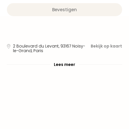
alle
aan
Bevestigen
Well
Naa
bes
Well
Well
Duit
2 Boulevard du Levant
,
93167
Noisy-
Bekijk op kaart
le-Grand, Paris
Well
Nede
Well
Lees meer
Oost
alle
aan
The
The
Duit
The
Nede
The
Oost