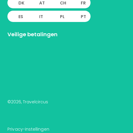
DK
AT
CH
FR
ES
IT
PL
PT
Veilige betalingen
©
2026
, Travelcircus
Privacy-instellingen