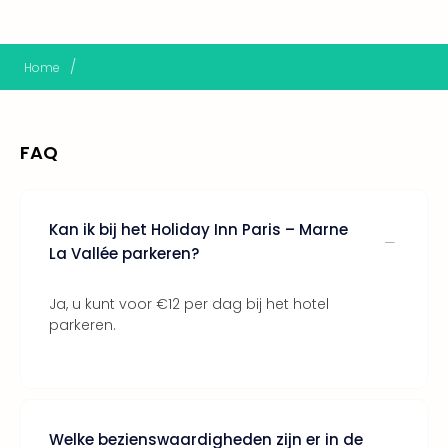
Lon
The
Mak
of
/
Home
Harr
Pott
Lon
FAQ
met
tran
Mer
Ben
Kan ik bij het Holiday Inn Paris – Marne
&
La Vallée parkeren?
Pors
Mus
Ja, u kunt voor €12 per dag bij het hotel
Louv
parkeren.
Mus
Kast
van
Versa
Ga
of
Welke bezienswaardigheden zijn er in de