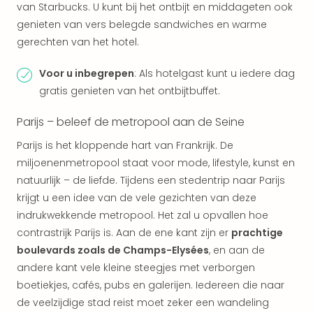
van Starbucks. U kunt bij het ontbijt en middageten ook
Eur
genieten van vers belegde sandwiches en warme
Lon
Parij
gerechten van het hotel.
Pra
Boe
Voor u inbegrepen
: Als hotelgast kunt u iedere dag
Wen
gratis genieten van het ontbijtbuffet.
alle
aan
Parijs – beleef de metropool aan de Seine
Nede
Parijs is het kloppende hart van Frankrijk. De
Ams
miljoenenmetropool staat voor mode, lifestyle, kunst en
Den
Haa
natuurlijk – de liefde. Tijdens een stedentrip naar Parijs
Rot
krijgt u een idee van de vele gezichten van deze
Utre
indrukwekkende metropool. Het zal u opvallen hoe
alle
contrastrijk Parijs is. Aan de ene kant zijn er
prachtige
aan
boulevards zoals de Champs-Elysées
, en aan de
Duit
andere kant vele kleine steegjes met verborgen
Berli
boetiekjes, cafés, pubs en galerijen. Iedereen die naar
Düss
Ham
de veelzijdige stad reist moet zeker een wandeling