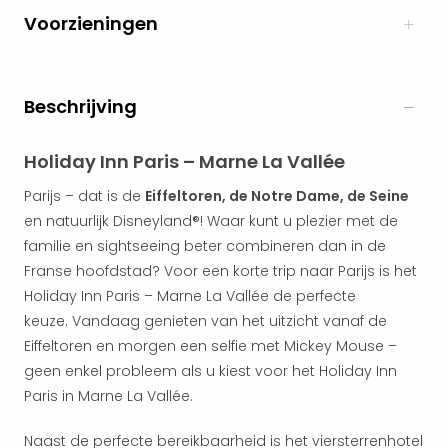
alle
Voorzieningen
aan
Naa
cate
Beschrijving
Well
Cent
Tau
Holiday Inn Paris – Marne La Vallée
Spa
alle
Parijs – dat is de
Eiffeltoren, de Notre Dame, de Seine
aan
en natuurlijk Disneyland®! Waar kunt u plezier met de
The
familie en sightseeing beter combineren dan in de
Bad
Franse hoofdstad? Voor een korte trip naar Parijs is het
Nie
Holiday Inn Paris – Marne La Vallée de perfecte
Clau
keuze. Vandaag genieten van het uitzicht vanaf de
The
Eiffeltoren en morgen een selfie met Mickey Mouse –
Bad
Sch
geen enkel probleem als u kiest voor het Holiday Inn
San
Paris in Marne La Vallée.
Bali
The
Naast de perfecte bereikbaarheid is het viersterrenhotel