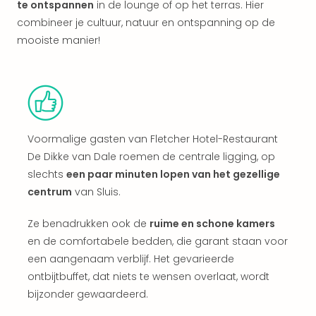
te ontspannen
in de lounge of op het terras. Hier
alle
aan
combineer je cultuur, natuur en ontspanning op de
Kort
mooiste manier!
vaka
Naa
bes
Wee
weg
Wee
Voormalige gasten van Fletcher Hotel-Restaurant
Belg
De Dikke van Dale roemen de centrale ligging, op
Wee
slechts
een paar minuten lopen van het gezellige
Duit
centrum
van Sluis.
Wee
Nede
alle
Ze benadrukken ook de
ruime en schone kamers
wee
en de comfortabele bedden, die garant staan voor
weg
een aangenaam verblijf. Het gevarieerde
Vaka
ontbijtbuffet, dat niets te wensen overlaat, wordt
Vaka
bijzonder gewaardeerd.
Oost