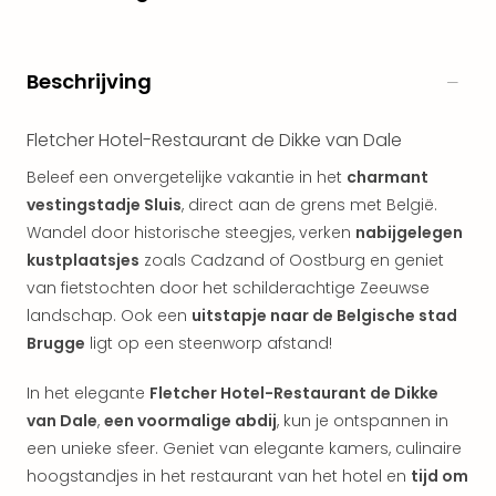
alle
aan
Naa
Beschrijving
cate
Well
Fletcher Hotel-Restaurant de Dikke van Dale
Cent
Tau
Beleef een onvergetelijke vakantie in het
charmant
Spa
vestingstadje Sluis
, direct aan de grens met België.
alle
Wandel door historische steegjes, verken
nabijgelegen
aan
kustplaatsjes
zoals Cadzand of Oostburg en geniet
The
Bad
van fietstochten door het schilderachtige Zeeuwse
Nie
landschap. Ook een
uitstapje naar de Belgische stad
Clau
Brugge
ligt op een steenworp afstand!
The
Bad
In het elegante
Fletcher Hotel-Restaurant de Dikke
Sch
van Dale
,
een voormalige abdij
, kun je ontspannen in
San
een unieke sfeer. Geniet van elegante kamers, culinaire
Bali
hoogstandjes in het restaurant van het hotel en
tijd om
The