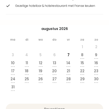
Park
Gezellige hotelbar & hotelrestaurant met Franse keuken
Safa
Beek
Ber
Wild
augustus 2026
Adve
Zoo
ma
di
wo
do
vr
za
zo
Emm
alle
1
2
deal
3
4
5
6
7
8
9
Naa
---
---
Bes
10
11
12
13
14
15
16
Pret
---
---
---
---
---
---
---
17
18
19
20
21
22
23
Eur
---
---
---
---
---
---
---
Pret
24
25
26
27
28
29
30
Duit
---
---
---
---
---
---
---
31
Pret
---
Nede
Pret
Belg