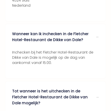
4524 Sluis
Keul
Nederland
Mün
alle
aan
Belg
Ant
Wanneer kan ik inchecken in de Fletcher
Brus
Hotel-Restaurant de Dikke van Dale?
alle
aan
Cult
Inchecken bij het Fletcher Hotel-Restaurant de
Naa
Dikke van Dale is mogelijk op de dag van
cate
aankomst vanaf 15:00.
Mus
en
tent
The
Mak
Tot wanneer is het uitchecken in de
of
Fletcher Hotel-Restaurant de Dikke van
Harr
Dale mogelijk?
Pott