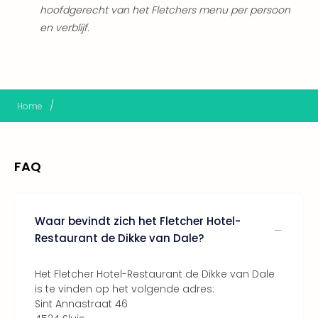
hoofdgerecht van het Fletchers menu per persoon
Eur
Lon
en verblijf.
Parij
Pra
Boe
Wen
alle
/
Home
aan
Nede
Ams
FAQ
Den
Haa
Rot
Utre
Waar bevindt zich het Fletcher Hotel-
alle
Restaurant de Dikke van Dale?
aan
Duit
Het Fletcher Hotel-Restaurant de Dikke van Dale
Berli
is te vinden op het volgende adres:
Düss
Sint Annastraat 46
Ham