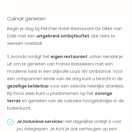
Vaka
Italië
Vaka
Culinair genieten
Kroa
alle
Begin je dag bij Fletcher Hotel-Restaurant De Dikke Van
aan
Dale met een
uitgebreid ontbijtbuffet
, dat niets te
Naa
wensen overlaat.
cate
Hote
S Avonds nodigt het
eigen restaurant
Johan Hendrik
je
Nach
uit om te genieten van Franse klassiekers met een
weg
moderne twist in een stijlvolle Louis XIV ambiance. Voor
Duu
hote
een ontspannen einde van de dag kunt u terecht in de
Stra
gezellige kelderbar
voor een selectie heerlijke drankjes.
Kast
Bij mooi weer kunt u plaatsnemen op het
zonnige
Wint
terras
en genieten van de culinaire hoogstandjes in de
alle
buitenlucht.
hote
Sted
Je inclusieve services:
Het dagelijkse ontbijt is voor
Naa
jou inbegrepen. Je kunt je ook verheugen op een
bes