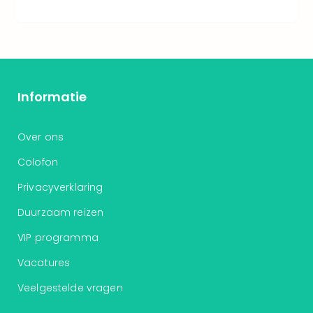
Thro
Stud
Tour
Van
Gog
Mus
Informatie
Con
&
Sho
Over ons
Loll
Colofon
Berli
🎁
Privacyverklaring
Cad
Naa
Duurzaam reizen
cate
VIP programma
Cad
Mov
Vacatures
Park
cad
Veelgestelde vragen
War