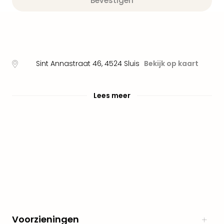
Bevestigen
alle
aan
Well
Naa
bes
Well
Sint Annastraat 46
,
4524
Sluis
Bekijk op kaart
Well
Duit
Well
Lees meer
Nede
Well
Oost
alle
aan
The
The
Duit
The
Nede
The
Voorzieningen
Oost