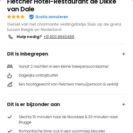
Fletcher Hotel-Restaurant de Dikke
Bell
van Dale
Park
Gratis annuleren
Puy
Geniet van het charmante vestingstadje Sluis op de grens
du
tussen België en Nederland
Fou
Hulp nodig?
+31 800 8840488
Bob
alle
deal
Dit is inbegrepen
Wate
Trop
Vanaf 2 nachten in een kleine tweepersoonskamer
Isla
Dagelijks ontbijtbuffet
Rula
The
Een hoofdgerecht van Fletchers menu/persoon & verblijf
Erdi
alle
deal
Dit is er bijzonder aan
Dier
Zoo
Slechts 15 minuten naar de Noordzee & 30 minuten naar
Brugge
Berli
Sere
Romantische time-out in een voormalig klooster