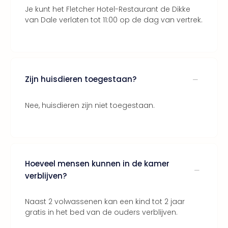
Lon
Je kunt het Fletcher Hotel-Restaurant de Dikke
The
van Dale verlaten tot 11:00 op de dag van vertrek.
Mak
of
Harr
Pott
Lon
met
Zijn huisdieren toegestaan?
tran
Mer
Nee, huisdieren zijn niet toegestaan.
Ben
&
Pors
Mus
Louv
Hoeveel mensen kunnen in de kamer
Mus
verblijven?
Kast
van
Versa
Naast 2 volwassenen kan een kind tot 2 jaar
Ga
gratis in het bed van de ouders verblijven.
of