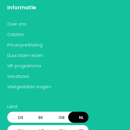
ons
Informatie
Ban
Duu
Over ons
reiz
Col
Colofon
Priv
Privacyverklaring
Duurzaam reizen
VIP programma
Vacatures
Veelgestelde vragen
Land
DE
BE
GB
NL