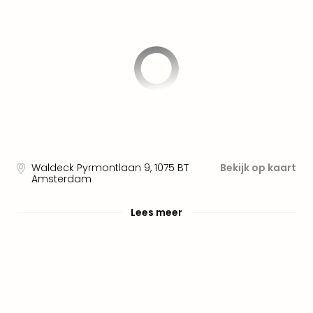
alle
aan
Well
Naa
bes
Well
Well
Duit
Well
Nede
Well
Waldeck Pyrmontlaan 9
,
1075 BT
Bekijk op kaart
Oost
Amsterdam
alle
aan
Lees meer
The
The
Duit
The
Nede
The
Oost