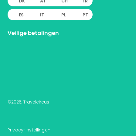
DK
AT
CH
FR
ES
IT
PL
PT
Veilige betalingen
©
2026
, Travelcircus
Privacy-instellingen