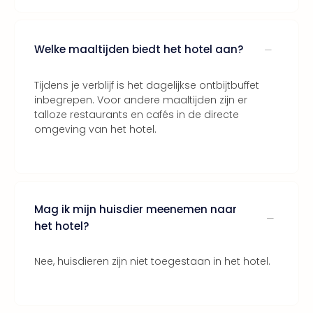
Thro
Stud
Tour
Welke maaltijden biedt het hotel aan?
Van
Gog
Tijdens je verblijf is het dagelijkse ontbijtbuffet
Mus
inbegrepen. Voor andere maaltijden zijn er
Con
talloze restaurants en cafés in de directe
&
omgeving van het hotel.
Sho
Loll
Berli
🎁
Cad
Naa
Mag ik mijn huisdier meenemen naar
cate
het hotel?
Cad
Mov
Nee, huisdieren zijn niet toegestaan in het hotel.
Park
cad
War