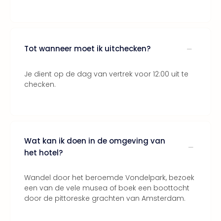
Lon
The
Mak
of
Harr
Tot wanneer moet ik uitchecken?
Pott
Lon
Je dient op de dag van vertrek voor 12:00 uit te
met
checken.
tran
Mer
Ben
&
Pors
Mus
Wat kan ik doen in de omgeving van
Louv
het hotel?
Mus
Kast
Wandel door het beroemde Vondelpark, bezoek
van
een van de vele musea of boek een boottocht
Versa
door de pittoreske grachten van Amsterdam.
Ga
of