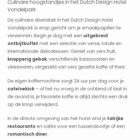
Vaka
Culinaire hoogstandjes in het Dutch Design Hotel
Italië
Vondelpark
Vaka
De culinaire diversiteit in het Dutch Design Hotel
Kroa
alle
Vondelpark is erop gericht om je smaakpapillen te
aan
verwennen. Begin je dag met een
uitgebreid
Naa
ontbijtbuffet
met een selectie van verse, lokale en
cate
internationale delicatessen. Geniet van vers fruit,
Hote
knapperig gebak
, verschillende kaassoorten en
Nach
vleeswaren, vergezeld van vers gezette koffie of thee.
weg
Duu
De eigen koffiemachine zorgt 24 uur per dag voor je
hote
cafeïnekick
– of het nu vroeg in de ochtend of laat in
Stra
Kast
de avond is, je favoriete koffie is altijd slechts een druk
Wint
op de knop verwijderd.
alle
hote
In de directe omgeving van het hotel vind je
talrijke
Sted
restaurants
en cafés voor een tussendoortje of een
Naa
romantisch diner
.
bes