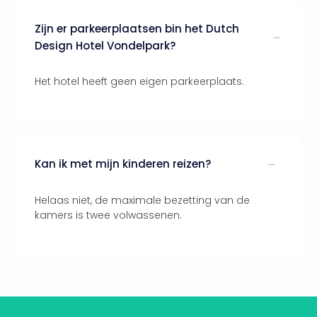
Bros.
Stud
Zijn er parkeerplaatsen bin het Dutch
Tour
Design Hotel Vondelpark?
Harr
Pott
and
Het hotel heeft geen eigen parkeerplaats.
the
curs
chil
Lon
Disn
Kan ik met mijn kinderen reizen?
Paris
Aut
Helaas niet, de maximale bezetting van de
bele
kamers is twee volwassenen.
Stut
Ove
Trav
Trav
Ove
Trav
Ove