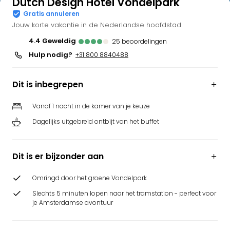
Dutch Design Hotel Vondelpark
Bell
Gratis annuleren
Park
Jouw korte vakantie in de Nederlandse hoofdstad
Puy
4.4
geweldig
25
beoordelingen
du
Fou
Hulp nodig?
+31 800 8840488
Bob
alle
Dit is inbegrepen
deal
Wate
Vanaf 1 nacht in de kamer van je keuze
Trop
Dagelijks uitgebreid ontbijt van het buffet
Isla
Rula
The
Dit is er bijzonder aan
Erdi
alle
Omringd door het groene Vondelpark
deal
Dier
Slechts 5 minuten lopen naar het tramstation - perfect voor
Zoo
je Amsterdamse avontuur
Berli
Sere