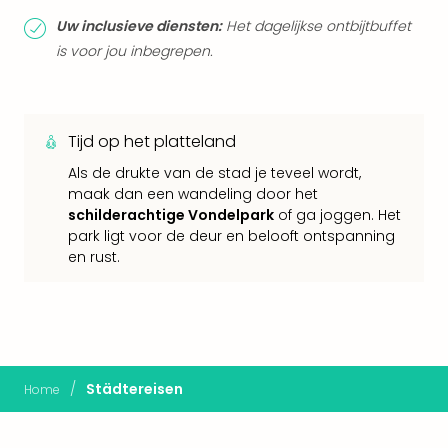
Eur
Uw inclusieve diensten:
Het dagelijkse ontbijtbuffet
Lon
is voor jou inbegrepen.
Parij
Pra
Boe
Wen
Tijd op het platteland
alle
aan
Als de drukte van de stad je teveel wordt,
Nede
maak dan een wandeling door het
Ams
schilderachtige Vondelpark
of ga joggen. Het
Den
park ligt voor de deur en belooft ontspanning
Haa
en rust.
Rot
Utre
alle
aan
Duit
/
Städtereisen
Berli
Home
Düss
Ham