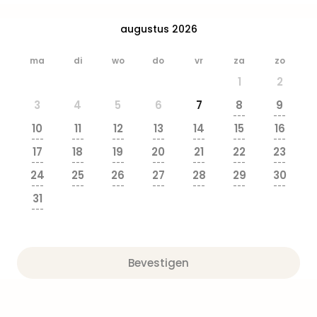
Park
Safa
augustus 2026
Beek
Ber
ma
di
wo
do
vr
za
zo
Wild
1
2
Adve
Zoo
3
4
5
6
7
8
9
Emm
---
---
10
11
12
13
14
15
16
alle
---
---
---
---
---
---
---
deal
17
18
19
20
21
22
23
Naa
---
---
---
---
---
---
---
24
25
26
27
28
29
30
Bes
---
---
---
---
---
---
---
Pret
31
Eur
---
Pret
Duit
Pret
Bevestigen
Nede
Pret
Belg