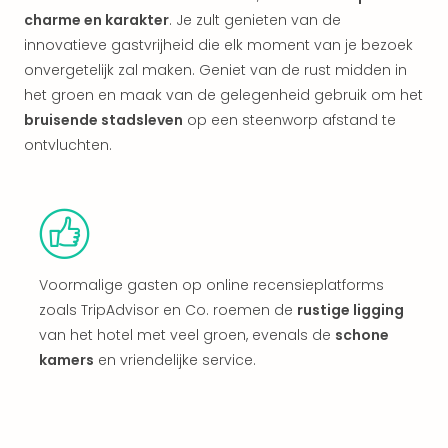
alle
charme en karakter
. Je zult genieten van de
aan
innovatieve gastvrijheid die elk moment van je bezoek
Kort
onvergetelijk zal maken. Geniet van de rust midden in
vaka
het groen en maak van de gelegenheid gebruik om het
Naa
bes
bruisende stadsleven
op een steenworp afstand te
Wee
ontvluchten.
weg
Wee
Belg
Wee
Duit
Wee
Voormalige gasten op online recensieplatforms
Nede
zoals TripAdvisor en Co. roemen de
rustige ligging
alle
van het hotel met veel groen, evenals de
schone
wee
kamers
en vriendelijke service.
weg
Vaka
Vaka
Oost