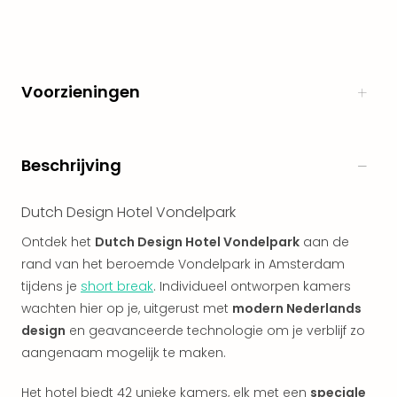
alle
aan
Naa
cate
Voorzieningen
Well
Cent
Tau
Spa
Beschrijving
alle
aan
The
Dutch Design Hotel Vondelpark
Bad
Ontdek het
Dutch Design Hotel Vondelpark
aan de
Nie
rand van het beroemde Vondelpark in Amsterdam
Clau
tijdens je
short break
. Individueel ontworpen kamers
The
Bad
wachten hier op je, uitgerust met
modern Nederlands
Sch
design
en geavanceerde technologie om je verblijf zo
San
aangenaam mogelijk te maken.
Bali
The
Het hotel biedt 42 unieke kamers, elk met een
speciale