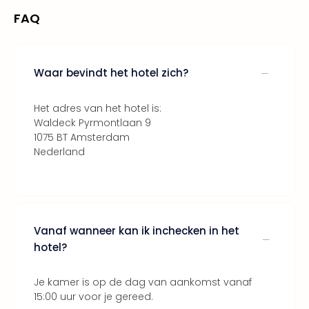
Keul
FAQ
Mün
alle
aan
Belg
Waar bevindt het hotel zich?
Ant
Brus
Het adres van het hotel is:
alle
Waldeck Pyrmontlaan 9
aan
1075 BT Amsterdam
Cult
Nederland
Naa
cate
Mus
en
tent
Vanaf wanneer kan ik inchecken in het
The
hotel?
Mak
of
Harr
Je kamer is op de dag van aankomst vanaf
Pott
15:00 uur voor je gereed.