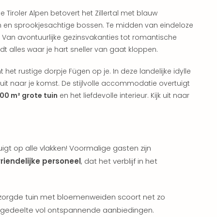
 Tiroler Alpen betovert het Zillertal met blauw
 en sprookjesachtige bossen. Te midden van eindeloze
. Van avontuurlijke gezinsvakanties tot romantische
dt alles waar je hart sneller van gaat kloppen.
et rustige dorpje Fügen op je. In deze landelijke idylle
 uit naar je komst. De stijlvolle accommodatie overtuigt
00 m² grote tuin
en het liefdevolle interieur. Kijk uit naar
igt op alle vlakken! Voormalige gasten zijn
riendelijke personeel
, dat het verblijf in het
rzorgde tuin met bloemenweiden scoort net zo
ssgedeelte vol ontspannende aanbiedingen.