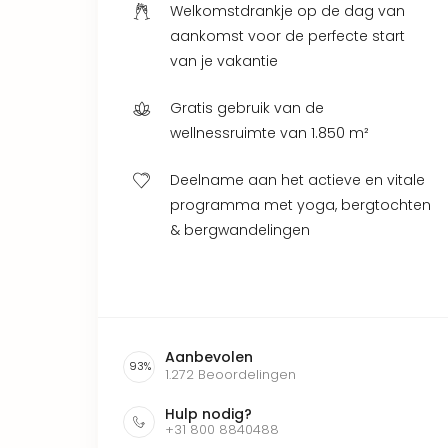
Welkomstdrankje op de dag van
aankomst voor de perfecte start
van je vakantie
Gratis gebruik van de
wellnessruimte van 1.850 m²
Deelname aan het actieve en vitale
programma met yoga, bergtochten
& bergwandelingen
Aanbevolen
93
%
1.272
Beoordelingen
Hulp nodig?
+31 800 8840488