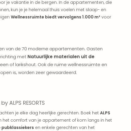
or je vakantie in de bergen. In de appartementen, die
sonen, kun je je helemaal thuis voelen met slaap- en
eigen
Wellnessruimte biedt vervolgens 1.000 m²
voor
 een van de 70 moderne appartementen. Gasten
nrichting met
Natuurlijke materialen uit de
teen of larikshout. Ook de ruime wellnessruimte en
g open is, worden zeer gewaardeerd.
s by ALPS RESORTS
chten je elke dag heerlijke gerechten. Boek het
ALPS
in het comfort van je appartement of kom langs in het
e pubklassiekers
en enkele gerechten van het