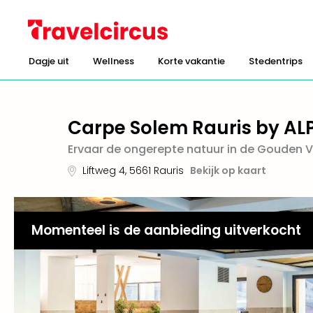
Dagje uit
Wellness
Korte vakantie
Stedentrips
Carpe Solem Rauris by AL
Ervaar de ongerepte natuur in de Gouden Va
Liftweg 4
,
5661
Rauris
Bekijk op kaart
Momenteel is de aanbieding uitverkocht