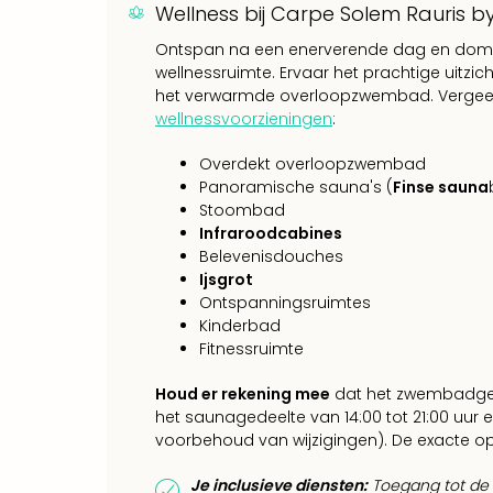
Wellness bij Carpe Solem Rauris b
Ontspan na een enerverende dag en domp
wellnessruimte. Ervaar het prachtige uitzi
het verwarmde overloopzwembad. Vergeet j
wellnessvoorzieningen
:
Overdekt overloopzwembad
Panoramische sauna's (
Finse sauna
Stoombad
Infraroodcabines
Belevenisdouches
Ijsgrot
Ontspanningsruimtes
Kinderbad
Fitnessruimte
Houd er rekening mee
dat het zwembadgede
het saunagedeelte van 14:00 tot 21:00 uur e
voorbehoud van wijzigingen). De exacte open
Je inclusieve diensten:
Toegang tot de w