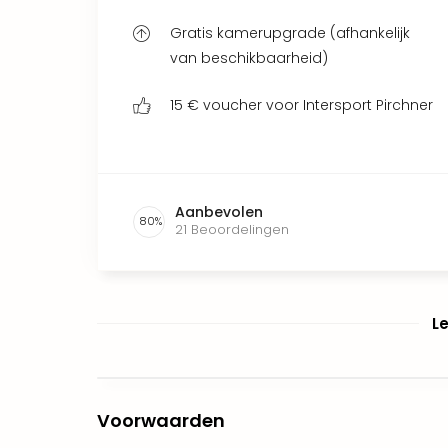
Gratis kamerupgrade (afhankelijk
van beschikbaarheid)
15 € voucher voor Intersport Pirchner
Aanbevolen
80
%
21
Beoordelingen
L
Voorwaarden