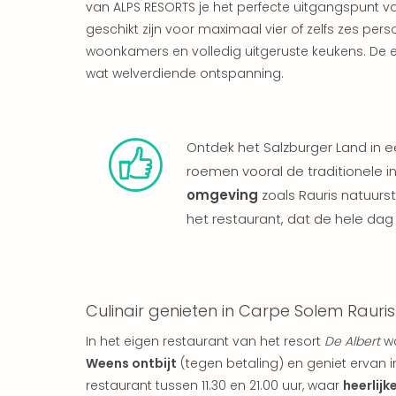
van ALPS RESORTS je het perfecte uitgangspunt vo
geschikt zijn voor maximaal vier of zelfs zes per
woonkamers en volledig uitgeruste keukens. De 
wat welverdiende ontspanning.
Ontdek het Salzburger Land in
roemen vooral de traditionele i
omgeving
zoals Rauris natuurs
het restaurant, dat de hele da
Culinair genieten in Carpe Solem Rauri
In het eigen restaurant van het resort
De Albert
wa
Weens ontbijt
(tegen betaling) en geniet ervan 
restaurant tussen 11.30 en 21.00 uur, waar
heerlijk