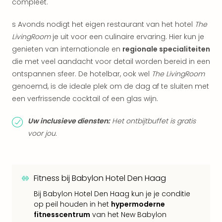
compleet.
Eur
Lon
s Avonds nodigt het eigen restaurant van het hotel
The
Parij
LivingRoom
je uit voor een culinaire ervaring. Hier kun je
Pra
genieten van internationale en
regionale specialiteiten
Boe
die met veel aandacht voor detail worden bereid in een
Wen
alle
ontspannen sfeer. De hotelbar, ook wel
The LivingRoom
aan
genoemd, is de ideale plek om de dag af te sluiten met
Nede
een verfrissende cocktail of een glas wijn.
Ams
Den
Uw inclusieve diensten:
Het ontbijtbuffet is gratis
Haa
voor jou.
Rot
Utre
alle
aan
Fitness bij Babylon Hotel Den Haag
Duit
Berli
Bij Babylon Hotel Den Haag kun je je conditie
Düss
op peil houden in het
hypermoderne
Ham
fitnesscentrum
van het New Babylon