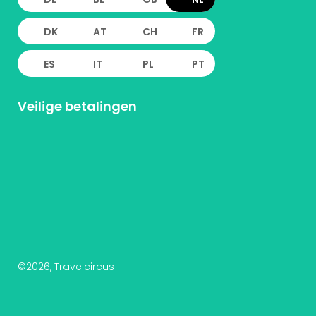
DK
AT
CH
FR
ES
IT
PL
PT
Veilige betalingen
©
2026
, Travelcircus