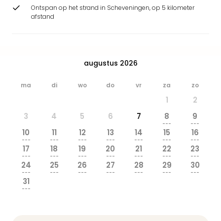
Park
Ontspan op het strand in Scheveningen, op 5 kilometer
Safa
afstand
Beek
Ber
Wild
Adve
augustus 2026
Zoo
Emm
ma
di
wo
do
vr
za
zo
alle
1
2
deal
Naa
3
4
5
6
7
8
9
Bes
---
---
10
11
12
13
14
15
16
Pret
---
---
---
---
---
---
---
Eur
17
18
19
20
21
22
23
Pret
---
---
---
---
---
---
---
24
25
26
27
28
29
30
Duit
---
---
---
---
---
---
---
Pret
31
Nede
---
Pret
Belg