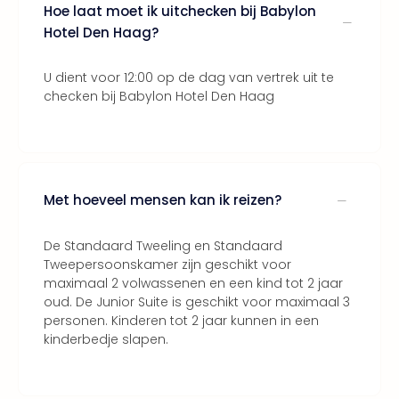
Hoe laat moet ik uitchecken bij Babylon
Thro
Stud
Hotel Den Haag?
Tour
Van
U dient voor 12:00 op de dag van vertrek uit te
Gog
checken bij Babylon Hotel Den Haag
Mus
Con
&
Sho
Loll
Met hoeveel mensen kan ik reizen?
Berli
🎁
De Standaard Tweeling en Standaard
Cad
Tweepersoonskamer zijn geschikt voor
Naa
maximaal 2 volwassenen en een kind tot 2 jaar
cate
oud. De Junior Suite is geschikt voor maximaal 3
Cad
personen. Kinderen tot 2 jaar kunnen in een
Mov
kinderbedje slapen.
Park
cad
War