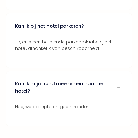
ons
Ban
Duu
Kan ik bij het hotel parkeren?
reiz
Col
Priv
Ja, er is een betalende parkeerplaats bij het
hotel, afhankelijk van beschikbaarheid.
Kan ik mijn hond meenemen naar het
hotel?
Nee, we accepteren geen honden.