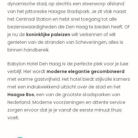
alle
dynamische stad, op slechts een steenworp afstand
aan
van het pittoreske Haagse Stadspark. Je zit vlak naast
Kort
het Centraal Station en hebt snel toegang tot alle
vaka
bezienswaardigheden die Den Haag te bieden heeft. Of
Naa
je nu de
koninklijke paleizen
wilt verkennen of wilt
bes
genieten van de stranden van Scheveningen, alles is
Wee
binnen handbereik.
weg
Wee
Belg
Babylon Hotel Den Haag is de perfecte plek voor je luxe
Wee
verblijf. Hier wordt
moderne elegantie gecombineerd
Duit
met warme gastvrijheid. Het hotel biedt stijlvolle kamers
Wee
met een indrukwekkend uitzicht over de stad en het
Nede
Haagse Bos
, een van de grootste stadsparken van
alle
Nederland. Moderne voorzieningen en attente service
wee
zorgen ervoor dat je je vanaf de eerste minuut thuis
weg
voelt.
Vaka
Vaka
Oost