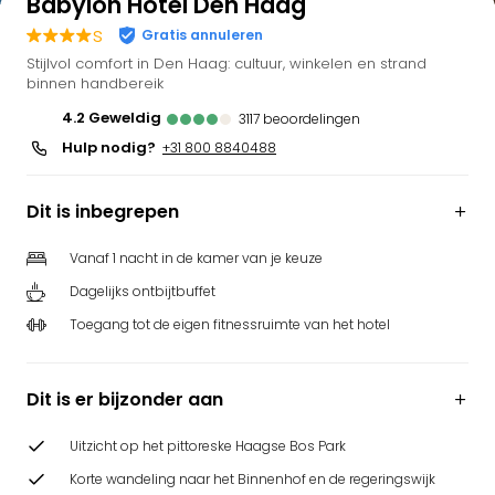
Babylon Hotel Den Haag
Bell
s
Gratis annuleren
Park
Stijlvol comfort in Den Haag: cultuur, winkelen en strand
Puy
binnen handbereik
du
Fou
4.2
geweldig
3117
beoordelingen
Bob
Hulp nodig?
+31 800 8840488
alle
deal
Dit is inbegrepen
Wate
Trop
Vanaf 1 nacht in de kamer van je keuze
Isla
Rula
Dagelijks ontbijtbuffet
The
Toegang tot de eigen fitnessruimte van het hotel
Erdi
alle
deal
Dit is er bijzonder aan
Dier
Zoo
Uitzicht op het pittoreske Haagse Bos Park
Berli
Korte wandeling naar het Binnenhof en de regeringswijk
Sere