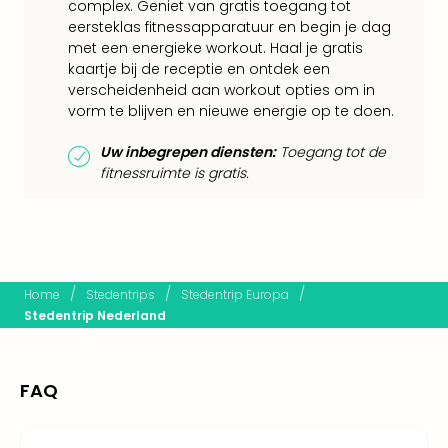
complex. Geniet van gratis toegang tot
Keul
eersteklas fitnessapparatuur en begin je dag
Mün
met een energieke workout. Haal je gratis
alle
kaartje bij de receptie en ontdek een
aan
verscheidenheid aan workout opties om in
Belg
vorm te blijven en nieuwe energie op te doen.
Ant
Brus
Uw inbegrepen diensten:
Toegang tot de
alle
fitnessruimte is gratis.
aan
Cult
Naa
cate
Mus
en
/
/
/
Home
Stedentrips
Stedentrip Europa
tent
Stedentrip Nederland
The
Mak
of
FAQ
Harr
Pott