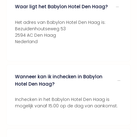
Lon
Waar ligt het Babylon Hotel Den Haag?
The
Mak
of
Het adres van Babylon Hotel Den Haag is:
Harr
Bezuidenhoutseweg 53
Pott
2594 AC Den Haag
Lon
Nederland
met
tran
Mer
Ben
&
Wanneer kan ik inchecken in Babylon
Pors
Hotel Den Haag?
Mus
Louv
Inchecken in het Babylon Hotel Den Haag is
Mus
mogelijk vanaf 15:00 op de dag van aankomst.
Kast
van
Versa
Ga
of