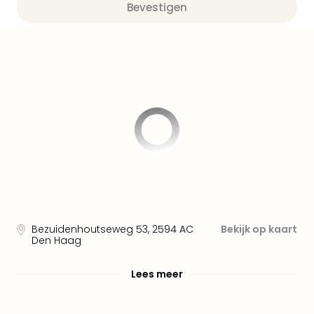
alle
Bevestigen
aan
Well
Naa
bes
Well
Well
Duit
Well
Nede
Well
Oost
alle
aan
The
Bezuidenhoutseweg 53
,
2594 AC
Bekijk op kaart
The
Den Haag
Duit
The
Lees meer
Nede
The
Oost