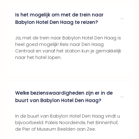
Bros.
Stud
Is het mogelijk om met de trein naar
Tour
Harr
Babylon Hotel Den Haag te reizen?
Pott
and
Ja, met de trein naar Babylon Hotel Den Haag is
the
heel goed mogelijk! Reis naar Den Haag
curs
Centraal en vanaf het station kun je gemakkelijk
chil
naar het hotel lopen.
Lon
Disn
Paris
Aut
bele
Welke bezienswaardigheden zijn er in de
Stut
buurt van Babylon Hotel Den Haag?
Ove
Trav
In de buurt van Babylon Hotel Den Haag vindt u
Trav
bijvoorbeeld: Paleis Noordeinde, het Binnenhof,
Ove
de Pier of Museum Beelden aan Zee.
Trav
Ove