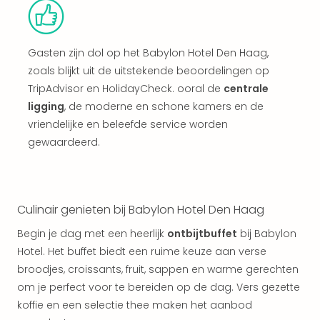
Vaka
Italië
Vaka
Kroa
Gasten zijn dol op het Babylon Hotel Den Haag,
alle
zoals blijkt uit de uitstekende beoordelingen op
aan
TripAdvisor en HolidayCheck. ooral de
centrale
Naa
ligging
, de moderne en schone kamers en de
cate
vriendelijke en beleefde service worden
Hote
Nach
gewaardeerd.
weg
Duu
hote
Stra
Culinair genieten bij Babylon Hotel Den Haag
Kast
Begin je dag met een heerlijk
ontbijtbuffet
bij Babylon
Wint
Hotel. Het buffet biedt een ruime keuze aan verse
alle
hote
broodjes, croissants, fruit, sappen en warme gerechten
Sted
om je perfect voor te bereiden op de dag. Vers gezette
Naa
koffie en een selectie thee maken het aanbod
bes