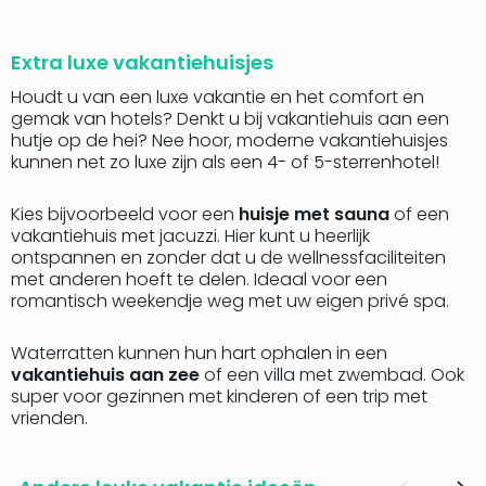
alle
aan
Extra luxe vakantiehuisjes
Naa
cate
Houdt u van een luxe vakantie en het comfort en
Well
gemak van hotels? Denkt u bij vakantiehuis aan een
Cent
hutje op de hei? Nee hoor, moderne vakantiehuisjes
kunnen net zo luxe zijn als een 4- of 5-sterrenhotel!
Tau
Spa
alle
Kies bijvoorbeeld voor een
huisje met sauna
of een
aan
vakantiehuis met jacuzzi. Hier kunt u heerlijk
ontspannen en zonder dat u de wellnessfaciliteiten
The
met anderen hoeft te delen. Ideaal voor een
Bad
romantisch weekendje weg met uw eigen privé spa.
Nie
Clau
Waterratten kunnen hun hart ophalen in een
The
vakantiehuis aan zee
of een villa met zwembad. Ook
Bad
super voor gezinnen met kinderen of een trip met
Sch
vrienden.
San
Bali
The