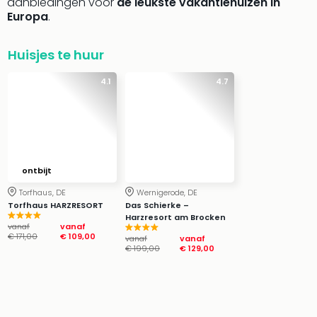
aanbiedingen voor
de leukste vakantiehuizen in
Bell
Europa
.
Park
Puy
Huisjes te huur
du
Fou
4.1
4.7
Bob
alle
deal
Wate
Trop
Isla
ontbijt
Rula
Torfhaus, DE
Wernigerode, DE
The
Torfhaus HARZRESORT
Das Schierke –
Erdi
Harzresort am Brocken
vanaf
vanaf
alle
€ 171,00
€ 109,00
vanaf
vanaf
deal
€ 199,00
€ 129,00
Dier
Zoo
Berli
Sere