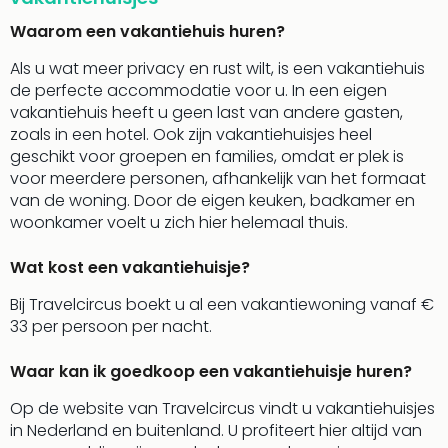
Vaka
Italië
Waarom een vakantiehuis huren?
Vaka
Kroa
Als u wat meer privacy en rust wilt, is een vakantiehuis
alle
de perfecte accommodatie voor u. In een eigen
aan
vakantiehuis heeft u geen last van andere gasten,
Naa
zoals in een hotel. Ook zijn vakantiehuisjes heel
cate
geschikt voor groepen en families, omdat er plek is
Hote
voor meerdere personen, afhankelijk van het formaat
Nach
van de woning. Door de eigen keuken, badkamer en
weg
woonkamer voelt u zich hier helemaal thuis.
Duu
hote
Wat kost een vakantiehuisje?
Stra
Bij Travelcircus boekt u al een vakantiewoning vanaf €
Kast
33 per persoon per nacht.
Wint
alle
Waar kan ik goedkoop een vakantiehuisje huren?
hote
Sted
Op de website van Travelcircus vindt u vakantiehuisjes
Naa
in Nederland en buitenland. U profiteert hier altijd van
bes