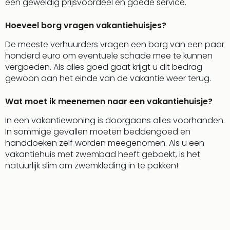
een geweldig prijsvoordeel en goede service.
Eur
Lon
Hoeveel borg vragen vakantiehuisjes?
Parij
Pra
De meeste verhuurders vragen een borg van een paar
Boe
honderd euro om eventuele schade mee te kunnen
Wen
vergoeden. Als alles goed gaat krijgt u dit bedrag
alle
gewoon aan het einde van de vakantie weer terug.
aan
Nede
Wat moet ik meenemen naar een vakantiehuisje?
Ams
In een vakantiewoning is doorgaans alles voorhanden.
Den
In sommige gevallen moeten beddengoed en
Haa
handdoeken zelf worden meegenomen. Als u een
Rot
vakantiehuis met zwembad heeft geboekt, is het
Utre
natuurlijk slim om zwemkleding in te pakken!
alle
aan
Duit
Berli
Düss
Ham