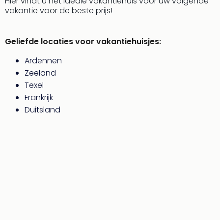
Hier vindt u het ideale vakantiehuis voor uw volgende
alle
vakantie voor de beste prijs!
aan
Well
Naa
Geliefde locaties voor vakantiehuisjes:
bes
Well
Ardennen
Well
Zeeland
Duit
Texel
Well
Frankrijk
Nede
Duitsland
Well
Oost
alle
aan
The
The
Duit
The
Nede
The
Oost