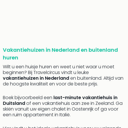
Park
Safa
Beek
Ber
Wild
Adve
Zoo
Emm
Vakantiehuizen in Nederland en buitenland
alle
huren
deal
Naa
Wilt u een huisje huren en weet u niet waar u moet
beginnen? Bij Travelcircus vindt u leuke
Bes
vakantiehuizen in Nederland
en buitenland. Altijd van
Pret
de hoogste kwaliteit en voor de beste prijs.
Eur
Pret
Boek bijvoorbeeld een
last-minute vakantiehuis in
Duit
Duitsland
of een vakantiehuis aan zee in Zeeland. Ga
Pret
skiën vanuit uw eigen chalet in Oostenrijk of ga voor
Nede
een ruim appartement in Italië.
Pret
Belg