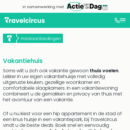
in samenwerking met
Dag
uit
Hotelaanbiedingen
Naa
cate
Pret
Phan
Vakantiehuis
Disn
Soms wilt u zich ook vakantie gewoon
thuis voelen
.
Eur
Lekker in uw eigen vakantiehuisje met volledig
Park
uitgeruste keuken, gezellige woonkamer en
Mov
comfortabele slaapkamers. In een vakantiewoning
Park
combineert u de gemakken en privacy van thuis met
Eftel
het avontuur van een vakantie.
Slag
Parc
Of u nu kiest voor een hip appartement in de stad of
Astér
een knus huisje in een vakantiepark, bij Travelcircus
Wali
vindt u de beste deals. Boek snel en eenvoudig
Belg