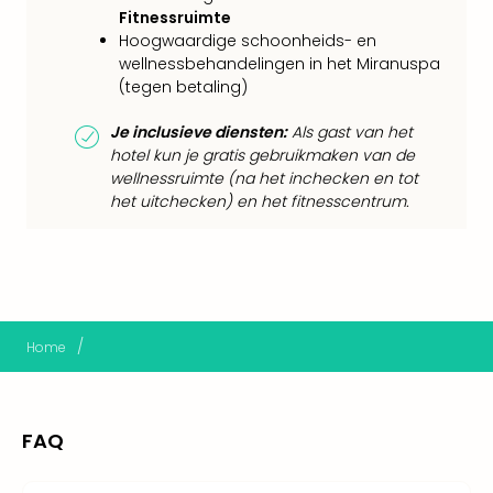
Thro
Fitnessruimte
Stud
Hoogwaardige schoonheids- en
Tour
wellnessbehandelingen in het Miranuspa
Van
(tegen betaling)
Gog
Je inclusieve diensten:
Als gast van het
Mus
hotel kun je gratis gebruikmaken van de
Con
wellnessruimte (na het inchecken en tot
&
het uitchecken) en het fitnesscentrum.
Sho
Loll
Berli
🎁
Cad
Naa
/
Home
cate
Cad
Mov
Park
FAQ
cad
War