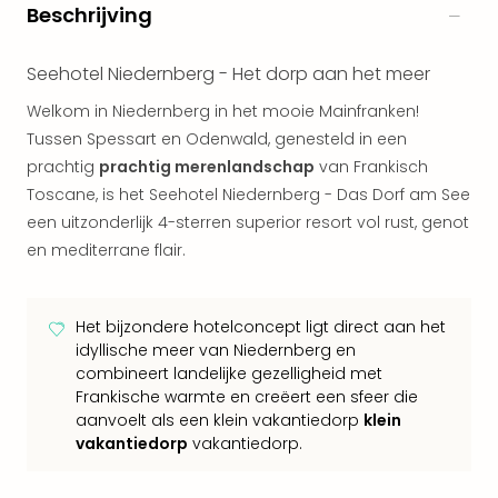
alle
Beschrijving
aan
Kort
Seehotel Niedernberg - Het dorp aan het meer
vaka
Naa
Welkom in Niedernberg in het mooie Mainfranken!
bes
Tussen Spessart en Odenwald, genesteld in een
Wee
prachtig
prachtig merenlandschap
van Frankisch
weg
Toscane, is het Seehotel Niedernberg - Das Dorf am See
Wee
een uitzonderlijk 4-sterren superior resort vol rust, genot
Belg
en mediterrane flair.
Wee
Duit
Wee
Het bijzondere hotelconcept ligt direct aan het
Nede
idyllische meer van Niedernberg en
alle
combineert landelijke gezelligheid met
wee
Frankische warmte en creëert een sfeer die
weg
aanvoelt als een klein vakantiedorp
klein
Vaka
vakantiedorp
vakantiedorp.
Vaka
Oost