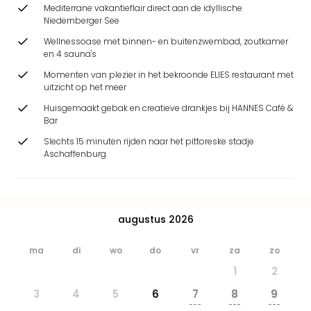
Park
Mediterrane vakantieflair direct aan de idyllische
Niedernberger See
Safa
Beek
Wellnessoase met binnen- en buitenzwembad, zoutkamer
Ber
en 4 sauna's
Wild
Momenten van plezier in het bekroonde ELIES restaurant met
Adve
uitzicht op het meer
Zoo
Huisgemaakt gebak en creatieve drankjes bij HANNES Café &
Emm
Bar
alle
Slechts 15 minuten rijden naar het pittoreske stadje
deal
Aschaffenburg
Naa
Bes
Pret
Eur
augustus 2026
Pret
Duit
ma
di
wo
do
vr
za
zo
Pret
Nede
1
2
Pret
3
4
5
6
7
8
9
Belg
---
---
---