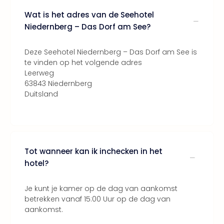
Bros.
Stud
Wat is het adres van de Seehotel
Tour
Niedernberg – Das Dorf am See?
Harr
Pott
Deze Seehotel Niedernberg – Das Dorf am See is
and
te vinden op het volgende adres
the
Leerweg
curs
63843 Niedernberg
chil
Duitsland
Lon
Disn
Paris
Aut
bele
Tot wanneer kan ik inchecken in het
Stut
hotel?
Ove
Trav
Je kunt je kamer op de dag van aankomst
Trav
betrekken vanaf 15:00 Uur op de dag van
Ove
aankomst.
Trav
Ove