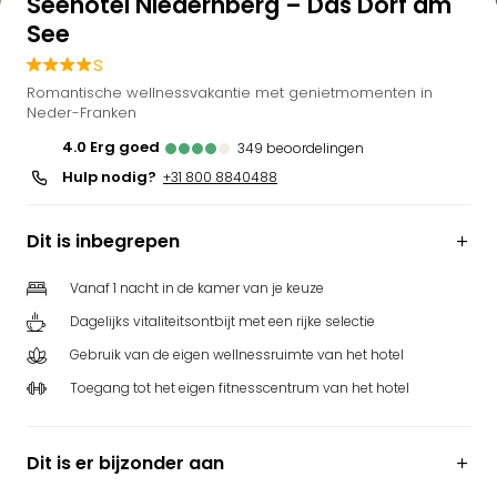
Seehotel Niedernberg – Das Dorf am
Bell
See
Park
s
Puy
Romantische wellnessvakantie met genietmomenten in
du
Neder-Franken
Fou
Bob
4.0
erg goed
349
beoordelingen
alle
Hulp nodig?
+31 800 8840488
deal
Wate
Dit is inbegrepen
Trop
Isla
Rula
Vanaf 1 nacht in de kamer van je keuze
The
Dagelijks vitaliteitsontbijt met een rijke selectie
Erdi
Gebruik van de eigen wellnessruimte van het hotel
alle
deal
Toegang tot het eigen fitnesscentrum van het hotel
Dier
Zoo
Berli
Dit is er bijzonder aan
Sere