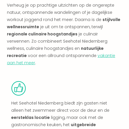
Vaka
Verheug je op prachtige uitzichten op de ongerepte
Italië
natuur, ontspannende wandelingen of je dagelijkse
Vaka
Kroa
workout joggend rond het meer. Daarna is de
stijlvolle
alle
wellnessruimte
je uit om te ontspannen, terwijl
aan
regionale culinaire hoogstandjes
je culinair
Naa
verwennen. Zo combineert Seehotel Niedernberg
cate
wellness, culinaire hoogstandjes en
natuurlijke
Hote
recreatie
voor een allround ontspannende
vakantie
Nach
aan het meer
.
weg
Duu
hote
Stra
Kast
Wint
alle
Het Seehotel Niedernberg biedt zijn gasten niet
hote
alleen het zwemmeer direct voor de deur en de
Sted
eersteklas locatie
ligging, maar ook met de
Naa
gastronomische keuken, het
uitgebreide
bes