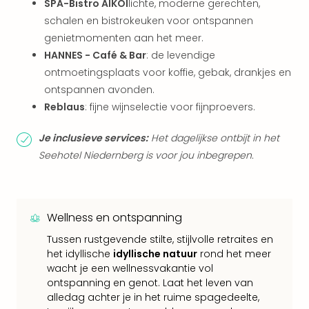
SPA-Bistro AIKOI
lichte, moderne gerechten,
Keul
Mün
schalen en bistrokeuken voor ontspannen
alle
genietmomenten aan het meer.
aan
HANNES - Café & Bar
: de levendige
Belg
ontmoetingsplaats voor koffie, gebak, drankjes en
Ant
ontspannen avonden.
Brus
Reblaus
: fijne wijnselectie voor fijnproevers.
alle
aan
Je inclusieve services:
Het dagelijkse ontbijt in het
Cult
Seehotel Niedernberg is voor jou inbegrepen.
Naa
cate
Mus
en
Wellness en ontspanning
tent
The
Tussen rustgevende stilte, stijlvolle retraites en
Mak
het idyllische
idyllische natuur
rond het meer
of
wacht je een wellnessvakantie vol
Harr
ontspanning en genot. Laat het leven van
Pott
alledag achter je in het ruime spagedeelte,