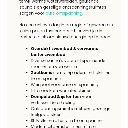
Lon
terwijl warme waterwerelden, geurende
The
sauna's en gezellige ontspanningsruimtes
Mak
zorgen voor
pure ontspanning
.
of
Harr
Na een actieve dag in de regio of gewoon als
kleine pauze tussendoor - hier vind je de
Pott
perfecte plek om nieuwe energie op te doen.
Lon
met
Overdekt zwembad & verwarmd
tran
buitenzwembad
Mer
Diverse sauna's voor ontspannende
Ben
momenten van welzijn
&
Zoutkamer
om diep adem te halen en
Pors
te ontspannen
Mus
Whirlpool voor pure ontspanning
Louv
Infrarood- en warmtecabines
Mus
Dompelbad & ijsfontein
voor
Kast
verfrissende afkoeling
van
Ontspanningsruimte met een gezellige
Versa
feelgood sfeer
Ga
Stijlvolle retraites om te ontspannen
of
Modern uitgeruste fitnessruimte