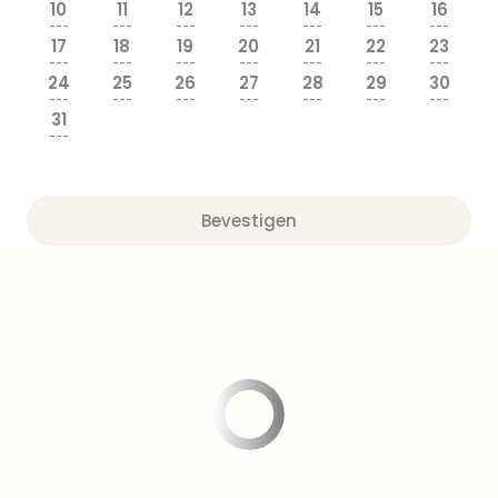
alle
10
11
12
13
14
15
16
aan
---
---
---
---
---
---
---
17
18
19
20
21
22
23
Well
---
---
---
---
---
---
---
Naa
24
25
26
27
28
29
30
bes
---
---
---
---
---
---
---
31
Well
---
Well
Duit
Well
Bevestigen
Nede
Well
Oost
alle
aan
The
The
Duit
The
Nede
The
Oost