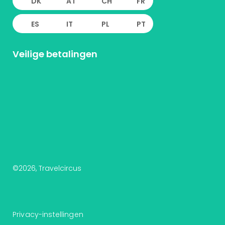
DK
AT
CH
FR
ES
IT
PL
PT
Veilige betalingen
©
2026
, Travelcircus
Privacy-instellingen