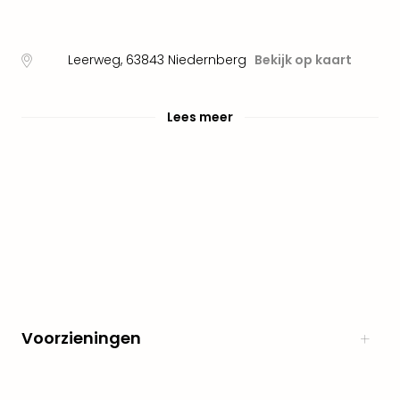
alle
aan
Naa
Leerweg
,
63843
Niedernberg
Bekijk op kaart
cate
Well
Cent
Lees meer
Tau
Spa
alle
aan
The
Bad
Nie
Clau
The
Bad
Sch
Voorzieningen
San
Bali
The