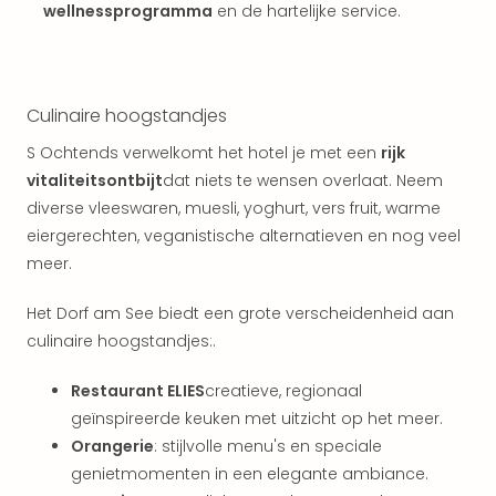
wellnessprogramma
en de hartelijke service.
Eur
Lon
Parij
Pra
Boe
Culinaire hoogstandjes
Wen
S Ochtends verwelkomt het hotel je met een
rijk
alle
vitaliteitsontbijt
dat niets te wensen overlaat. Neem
aan
diverse vleeswaren, muesli, yoghurt, vers fruit, warme
Nede
Ams
eiergerechten, veganistische alternatieven en nog veel
Den
meer.
Haa
Rot
Het Dorf am See biedt een grote verscheidenheid aan
Utre
culinaire hoogstandjes:.
alle
aan
Restaurant ELIES
creatieve, regionaal
Duit
geïnspireerde keuken met uitzicht op het meer.
Berli
Orangerie
: stijlvolle menu's en speciale
Düss
genietmomenten in een elegante ambiance.
Ham