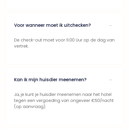
ons
Ban
Duu
reiz
Voor wanneer moet ik uitchecken?
Col
Priv
De check-out moet voor 11:00 Uur op de dag van
vertrek.
Kan ik mijn huisdier meenemen?
Ja, je kunt je huisdier meenemen naar het hotel
tegen een vergoeding van ongeveer €50/nacht
(op aanvraag).