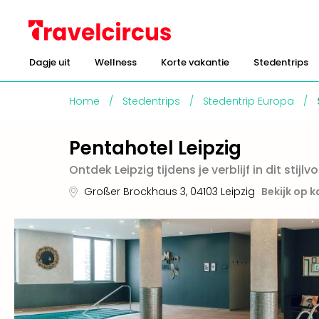
Dagje uit
Wellness
Korte vakantie
Stedentrips
Home
/
Stedentrips
/
Stedentrip Europa
/
Pentahotel Leipzig
Ontdek Leipzig tijdens je verblijf in dit stijlvo
Großer Brockhaus 3
,
04103
Leipzig
Bekijk op k