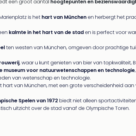
biedt een groot aantal
hoogtepunten en bezienswaardig
Marienplatz is het
hart van München
en herbergt het pra
 een
kalmte in het hart van de stad
en is perfect voor wa
el
ten westen van München, omgeven door prachtige tuin
ouwerij
, waar u kunt genieten van bier van topkwaliteit, B
ste museum voor natuurwetenschappen en technologie
bieden van wetenschap en technologie.
n het hart van München, met een grote verscheidenheid aan
mpische Spelen van 1972
biedt niet alleen sportactivite
isch uitzicht over de stad vanaf de Olympische Toren.