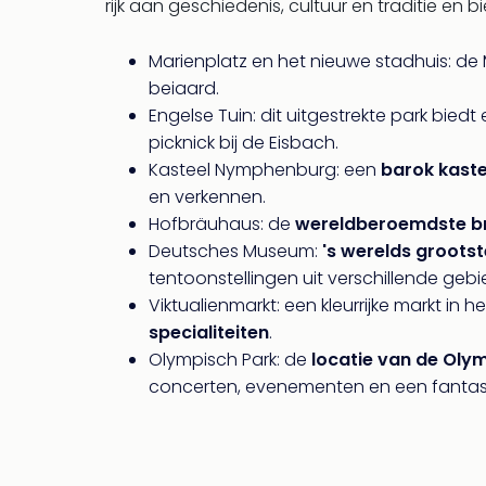
rijk aan geschiedenis, cultuur en traditie en 
Marienplatz en het nieuwe stadhuis: de 
beiaard.
Engelse Tuin: dit uitgestrekte park biedt
picknick bij de Eisbach.
Kasteel Nymphenburg: een
barok kaste
en verkennen.
Hofbräuhaus: de
wereldberoemdste br
Deutsches Museum:
's werelds groot
tentoonstellingen uit verschillende ge
Viktualienmarkt: een kleurrijke markt i
specialiteiten
.
Olympisch Park: de
locatie van de Oly
concerten, evenementen en een fantast