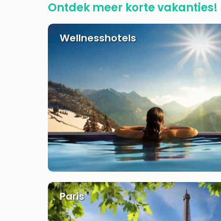
Ontdek meer korte vakanties!
Wellnesshotels
Paris