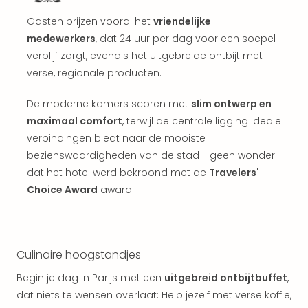
Vaka
Italië
Gasten prijzen vooral het
vriendelijke
Vaka
medewerkers
, dat 24 uur per dag voor een soepel
Kroa
verblijf zorgt, evenals het uitgebreide ontbijt met
alle
verse, regionale producten.
aan
Naa
De moderne kamers scoren met
slim ontwerp en
cate
maximaal comfort
, terwijl de centrale ligging ideale
Hote
Nach
verbindingen biedt naar de mooiste
weg
bezienswaardigheden van de stad - geen wonder
Duu
dat het hotel werd bekroond met de
Travelers'
hote
Choice Award
award.
Stra
Kast
Wint
alle
Culinaire hoogstandjes
hote
Sted
Begin je dag in Parijs met een
uitgebreid ontbijtbuffet
,
Naa
dat niets te wensen overlaat: Help jezelf met verse koffie,
bes