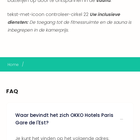
batterijen op door te ontspannen in de
sauna
.
Keul
Mün
tekst-met-icoon controleer-cirkel 22
Uw inclusieve
alle
diensten:
De toegang tot de fitnessruimte en de sauna is
aan
Belg
inbegrepen in de kamerprijs.
Ant
Brus
alle
aan
Cult
/
Home
Naa
cate
Mus
FAQ
en
tent
The
Mak
Waar bevindt het zich OKKO Hotels Paris
of
Gare de l'Est?
Harr
Pott
Je kunt het vinden op het volgende adres: