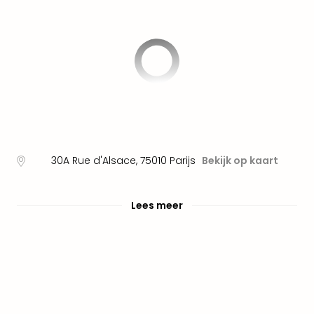
alle
aan
Well
Naa
bes
Well
Well
Duit
Well
Nede
Well
30A Rue d'Alsace
,
75010
Parijs
Bekijk op kaart
Oost
alle
aan
Lees meer
The
The
Duit
The
Nede
The
Oost