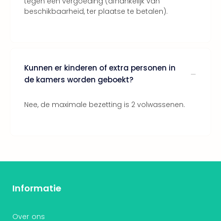
tegen een vergoeding (afhankelijk van
Bros.
beschikbaarheid, ter plaatse te betalen).
Stud
Tour
Harr
Pott
and
the
Kunnen er kinderen of extra personen in
curs
de kamers worden geboekt?
chil
Lon
Nee, de maximale bezetting is 2 volwassenen.
Disn
Paris
Aut
bele
Stut
Ove
Trav
Trav
Informatie
Ove
Trav
Over ons
Ove