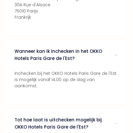
Lon
30A Rue d'Alsace
The
75010 Parijs
Mak
Frankrijk
of
Harr
Pott
Lon
met
Wanneer kan ik inchecken in het OKKO
tran
Hotels Paris Gare de l'Est?
Mer
Ben
&
Inchecken bij het OKKO Hotels Paris Gare de l'Est
Pors
is mogelijk vanaf 14:00 op de dag van
Mus
aankomst.
Louv
Mus
Kast
van
Versa
Tot hoe laat is uitchecken mogelijk bij
Ga
OKKO Hotels Paris Gare de l'Est?
of