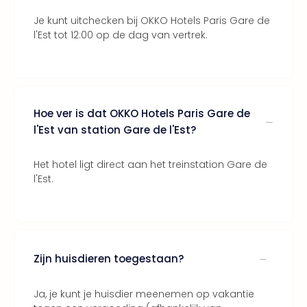
Thro
Je kunt uitchecken bij OKKO Hotels Paris Gare de
Stud
l'Est tot 12:00 op de dag van vertrek.
Tour
Van
Gog
Mus
Con
Hoe ver is dat OKKO Hotels Paris Gare de
&
Sho
l'Est van station Gare de l'Est?
Loll
Berli
Het hotel ligt direct aan het treinstation Gare de
🎁
l'Est.
Cad
Naa
cate
Cad
Mov
Zijn huisdieren toegestaan?
Park
cad
Ja, je kunt je huisdier meenemen op vakantie
War