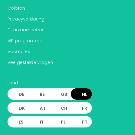
ons
Colofon
Ban
Duu
Privacyverklaring
reiz
Duurzaam reizen
Col
Priv
VIP programma
Vacatures
Veelgestelde vragen
Land
DE
BE
GB
NL
DK
AT
CH
FR
ES
IT
PL
PT