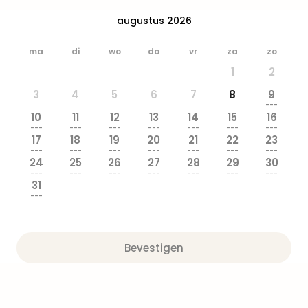
Park
augustus 2026
Safa
Beek
ma
di
wo
do
vr
za
zo
Ber
Wild
1
2
Adve
3
4
5
6
7
8
9
Zoo
---
Emm
10
11
12
13
14
15
16
alle
---
---
---
---
---
---
---
17
18
19
20
21
22
23
deal
---
---
---
---
---
---
---
Naa
24
25
26
27
28
29
30
Bes
---
---
---
---
---
---
---
31
Pret
---
Eur
Pret
Duit
Bevestigen
Pret
Nede
Pret
Belg