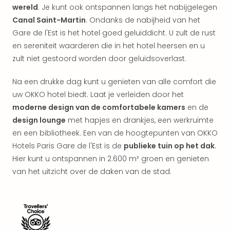
alle
wereld
. Je kunt ook ontspannen langs het nabijgelegen
aan
Canal Saint-Martin
. Ondanks de nabijheid van het
Kort
Gare de l'Est is het hotel goed geluiddicht. U zult de rust
vaka
en sereniteit waarderen die in het hotel heersen en u
Naa
zult niet gestoord worden door geluidsoverlast.
bes
Wee
Na een drukke dag kunt u genieten van alle comfort die
weg
uw OKKO hotel biedt. Laat je verleiden door het
Wee
Belg
moderne design van de comfortabele kamers
en de
Wee
design lounge
met hapjes en drankjes, een werkruimte
Duit
en een bibliotheek. Een van de hoogtepunten van OKKO
Wee
Hotels Paris Gare de l'Est is de
publieke tuin op het dak
.
Nede
Hier kunt u ontspannen in 2.600 m² groen en genieten
alle
van het uitzicht over de daken van de stad.
wee
weg
Vaka
Vaka
Oost