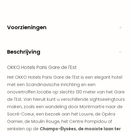
alle
aan
Naa
cate
Voorzieningen
Well
Cent
Tau
Spa
Beschrijving
alle
aan
OKKO Hotels Paris Gare de l'Est
The
Bad
Het OKKO Hotels Paris Gare de l'Est is een elegant hotel
Nie
met een Scandinavische inrichting en een
Clau
onovertroffen locatie op slechts 130 meter van het Gare
The
de l'Est. Van hieruit kunt u verschillende sightseeingtours
Bad
maken, zoals een wandeling door Montmartre naar de
Sch
Sacré-Coeur, een bezoek aan het Louvre, de Opéra
San
Garnier, de Moulin Rouge, het Centre Pompidou of
Bali
The
winkelen op de
Champs-Élysées, de mooiste laan ter