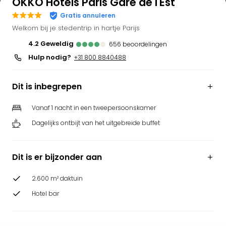
OKKO Hotels Paris Gare de l'Est
Bell
Gratis annuleren
Park
Welkom bij je stedentrip in hartje Parijs
Puy
du
4.2
geweldig
656
beoordelingen
Fou
Hulp nodig?
+31 800 8840488
Bob
alle
Dit is inbegrepen
deal
Wate
Vanaf 1 nacht in een tweepersoonskamer
Trop
Isla
Dagelijks ontbijt van het uitgebreide buffet
Rula
The
Erdi
Dit is er bijzonder aan
alle
deal
2.600 m² daktuin
Dier
Hotel bar
Zoo
Berli
Sere