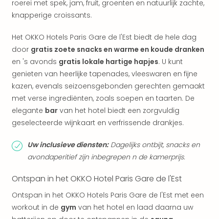
roerei met spek, jam, fruit, groenten en natuurlijk zachte,
Eur
knapperige croissants.
Lon
Parij
Het OKKO Hotels Paris Gare de l'Est biedt de hele dag
Pra
door
gratis zoete snacks en warme en koude dranken
Boe
Wen
en 's avonds
gratis lokale hartige hapjes
. U kunt
alle
genieten van heerlijke tapenades, vleeswaren en fijne
aan
kazen, evenals seizoensgebonden gerechten gemaakt
Nede
met verse ingrediënten, zoals soepen en taarten. De
Ams
elegante
bar
van het hotel biedt een zorgvuldig
Den
geselecteerde wijnkaart en verfrissende drankjes.
Haa
Rot
Uw inclusieve diensten:
Dagelijks ontbijt, snacks en
Utre
avondaperitief zijn inbegrepen n de kamerprijs.
alle
aan
Ontspan in het OKKO Hotel Paris Gare de l'Est
Duit
Berli
Ontspan in het OKKO Hotels Paris Gare de l'Est met een
Düss
workout in de
gym
van het hotel en laad daarna uw
Ham