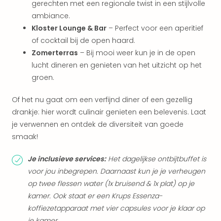
gerechten met een regionale twist in een stijlvolle
Eur
ambiance.
Lon
Kloster Lounge & Bar
– Perfect voor een aperitief
Parij
Pra
of cocktail bij de open haard.
Boe
Zomerterras
– Bij mooi weer kun je in de open
Wen
lucht dineren en genieten van het uitzicht op het
alle
groen.
aan
Nede
Of het nu gaat om een verfijnd diner of een gezellig
Ams
drankje: hier wordt culinair genieten een belevenis. Laat
Den
je verwennen en ontdek de diversiteit van goede
Haa
smaak!
Rot
Utre
Je inclusieve services:
Het dagelijkse ontbijtbuffet is
alle
aan
voor jou inbegrepen. Daarnaast kun je je verheugen
Duit
op twee flessen water (1x bruisend & 1x plat) op je
Berli
kamer. Ook staat er een Krups Essenza-
Düss
koffiezetapparaat met vier capsules voor je klaar op
Ham
je kamer.