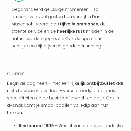
Vaka
Italië
Gegarandeerd gelukkige momenten – zo
Vaka
omschrijven veel gasten hun verblijf in Das
Kroa
Marienhöh. Vooral de
stijlvolle ambiance
, de
alle
attente service en de
heerlijke rust
midden in de
aan
natuur worden geprezen. Ook de spa en het
Naa
cate
heerlijke ontbijt blijven in goede herinnering.
Hote
Nach
weg
Duu
Culinair
hote
Begin de dag heerlijk met een
rijkelijk ontbijtbuffet
dat
Stra
Kast
niets te wensen overlaat – verse broodjes, regionale
Wint
specialiteiten en de beste koffie wachten op je. Ook 's
alle
avonds komt je smaakpapillen volledig aan hun
hote
trekken:
Sted
Naa
Restaurant 1809
– Geniet van creatieve landelijke
bes