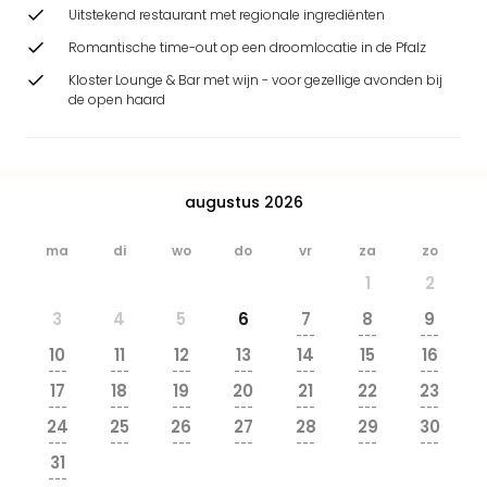
Park
Uitstekend restaurant met regionale ingrediënten
Safa
Romantische time-out op een droomlocatie in de Pfalz
Beek
Kloster Lounge & Bar met wijn - voor gezellige avonden bij
Ber
de open haard
Wild
Adve
Zoo
Emm
augustus 2026
alle
deal
Naa
ma
di
wo
do
vr
za
zo
Bes
1
2
Pret
3
4
5
6
7
8
9
Eur
---
---
---
Pret
10
11
12
13
14
15
16
Duit
---
---
---
---
---
---
---
17
18
19
20
21
22
23
Pret
---
---
---
---
---
---
---
Nede
24
25
26
27
28
29
30
Pret
---
---
---
---
---
---
---
31
Belg
---