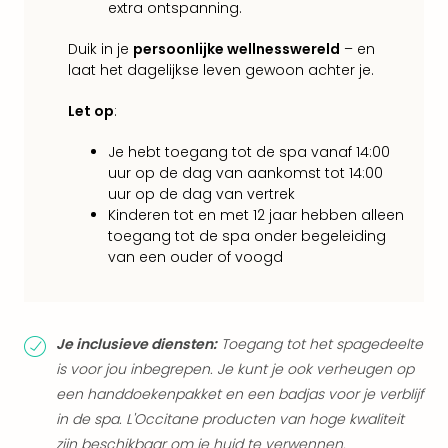
Lon
extra ontspanning.
The
Mak
Duik in je
persoonlijke wellnesswereld
– en
of
laat het dagelijkse leven gewoon achter je.
Harr
Pott
Let op
:
Lon
Je hebt toegang tot de spa vanaf 14:00
met
uur op de dag van aankomst tot 14:00
tran
uur op de dag van vertrek
Mer
Kinderen tot en met 12 jaar hebben alleen
Ben
toegang tot de spa onder begeleiding
&
van een ouder of voogd
Pors
Mus
Louv
Mus
Je inclusieve diensten:
Toegang tot het spagedeelte
Kast
is voor jou inbegrepen. Je kunt je ook verheugen op
van
een handdoekenpakket en een badjas voor je verblijf
Versa
Ga
in de spa. L'Occitane producten van hoge kwaliteit
of
zijn beschikbaar om je huid te verwennen.