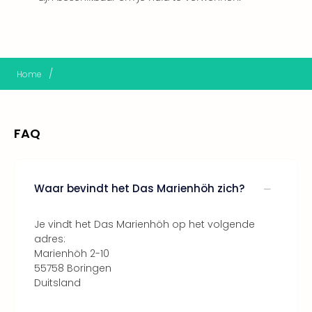
Thro
Stud
Tour
Van
Gog
/
Home
Mus
Con
&
Sho
FAQ
Loll
Berli
🎁
Waar bevindt het Das Marienhöh zich?
Cad
Naa
cate
Je vindt het Das Marienhöh op het volgende
Cad
adres:
Marienhöh 2-10
Mov
55758 Boringen
Park
Duitsland
cad
War