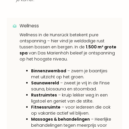
Keul
Mün
alle
aan
Wellness
Belg
Ant
Wellness in de Hunsrück betekent pure
Brus
ontspanning – hier vind je weldadige rust
alle
tussen bossen en bergen. In de
1.500 m² grote
aan
spa
van Das Marienhöh beleef je ontspanning
Cult
op het hoogste niveau.
Naa
Binnenzwembad
– zwem je baantjes
cate
met uitzicht op het groen.
Mus
Saunawereld
– zweet je vrij in de Finse
en
sauna, biosauna en stoombad.
tent
Rustruimtes
– kruip lekker weg in een
The
ligstoel en geniet van de stilte.
Mak
Fitnessruimte
– voor iedereen die ook
of
op vakantie actief wil blijven.
Harr
Massages & behandelingen
– Heerlijke
Pott
behandelingen tegen meerprijs voor