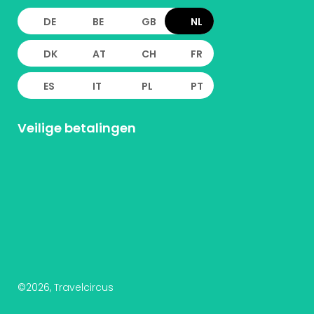
DE
BE
GB
NL
DK
AT
CH
FR
ES
IT
PL
PT
Veilige betalingen
©
2026
, Travelcircus