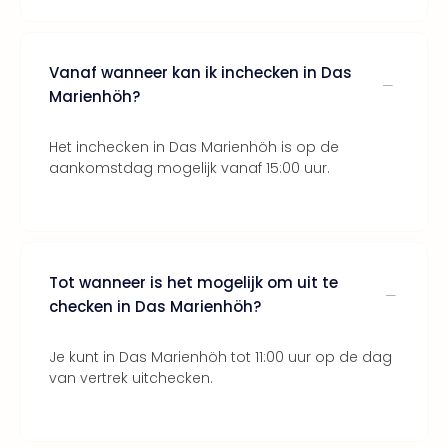
Bros.
Stud
Tour
Harr
Vanaf wanneer kan ik inchecken in Das
Pott
Marienhöh?
and
the
Het inchecken in Das Marienhöh is op de
curs
aankomstdag mogelijk vanaf 15:00 uur.
chil
Lon
Disn
Paris
Aut
Tot wanneer is het mogelijk om uit te
bele
checken in Das Marienhöh?
Stut
Ove
Trav
Je kunt in Das Marienhöh tot 11:00 uur op de dag
van vertrek uitchecken.
Trav
Ove
Trav
Ove