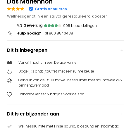
Das Marienhöh
Bell
Gratis annuleren
Park
Wellnessgenot in een stijlvol gerestaureerd klooster
Puy
du
4.3
geweldig
905
beoordelingen
Fou
Hulp nodig?
+31 800 8840488
Bob
alle
Dit is inbegrepen
deal
Wate
Vanaf 1 nacht in een Deluxe kamer
Trop
Isla
Dagelijks ontbijtbuffet met een ruime keuze
Rula
Gebruik van de 1.500 m² wellnessruimte met saunawereld &
The
binnenzwembad
Erdi
Handdoekenset & badjas voor de spa
alle
deal
Dier
Dit is er bijzonder aan
Zoo
Berli
Wellnessruimte met Finse sauna, biosauna en stoombad
Sere