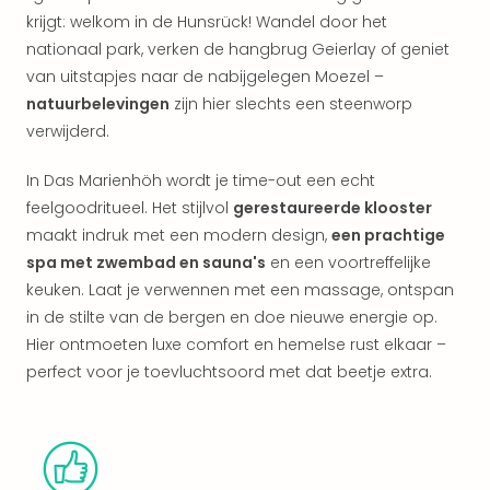
alle
krijgt: welkom in de Hunsrück! Wandel door het
aan
nationaal park, verken de hangbrug Geierlay of geniet
Kort
van uitstapjes naar de nabijgelegen Moezel –
vaka
natuurbelevingen
zijn hier slechts een steenworp
Naa
bes
verwijderd.
Wee
weg
In Das Marienhöh wordt je time-out een echt
Wee
feelgoodritueel. Het stijlvol
gerestaureerde klooster
Belg
maakt indruk met een modern design,
een prachtige
Wee
spa met zwembad en sauna's
en een voortreffelijke
Duit
keuken. Laat je verwennen met een massage, ontspan
Wee
in de stilte van de bergen en doe nieuwe energie op.
Nede
Hier ontmoeten luxe comfort en hemelse rust elkaar –
alle
wee
perfect voor je toevluchtsoord met dat beetje extra.
weg
Vaka
Vaka
Oost