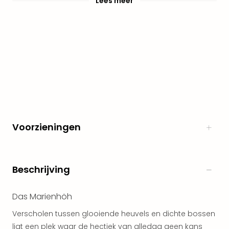
Lees meer
alle
aan
Naa
cate
Well
Cent
Tau
Spa
alle
aan
The
Voorzieningen
Bad
Nie
Clau
The
Beschrijving
Bad
Sch
Das Marienhöh
San
Bali
Verscholen tussen glooiende heuvels en dichte bossen
The
ligt een plek waar de hectiek van alledag geen kans