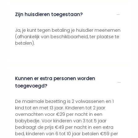
ons
Ban
Zijn huisdieren toegestaan?
Duu
reiz
Ja, je kunt tegen betaling je huisdier meenemen
Col
(afhankelijk van beschikbaarheid, ter plaatse te
Priv
betalen).
Kunnen er extra personen worden
toegevoegd?
De maximale bezetting is 2 volwassenen en 1
kind tot en met 13 jaar. Kinderen tot 2 jaar
overnachten voor €29 per nacht in een
babybedje. Voor kinderen van 3 tot 5 jaar
bedraagt de prijs €49 per nacht in een extra
bed, kinderen van 6 tot 10 jaar betalen €59 per