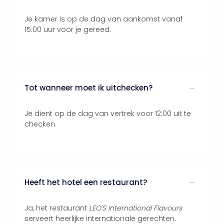
Thro
Stud
Je kamer is op de dag van aankomst vanaf
Tour
15:00 uur voor je gereed.
Van
Gog
Mus
Con
&
Tot wanneer moet ik uitchecken?
Sho
Loll
Je dient op de dag van vertrek voor 12:00 uit te
Berli
checken.
🎁
Cad
Naa
cate
Cad
Heeft het hotel een restaurant?
Mov
Park
cad
Ja, het restaurant
LEO'S International Flavours
War
serveert heerlijke internationale gerechten.