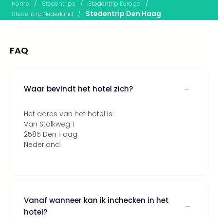
Lon
/
/
/
Home
Stedentrips
Stedentrip Europa
The
/
Stedentrip Den Haag
Stedentrip Nederland
Mak
of
Harr
FAQ
Pott
Lon
met
tran
Waar bevindt het hotel zich?
Mer
Ben
Het adres van het hotel is:
&
Van Stolkweg 1
Pors
2585 Den Haag
Mus
Nederland
Louv
Mus
Kast
van
Versa
Vanaf wanneer kan ik inchecken in het
Ga
hotel?
of