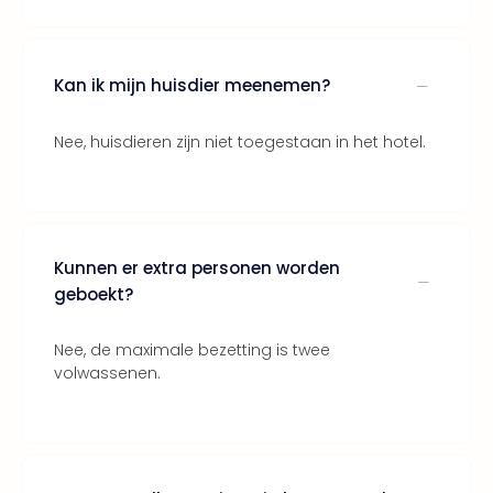
ons
Ban
Duu
Kan ik mijn huisdier meenemen?
reiz
Col
Priv
Nee, huisdieren zijn niet toegestaan in het hotel.
Kunnen er extra personen worden
geboekt?
Nee, de maximale bezetting is twee
volwassenen.