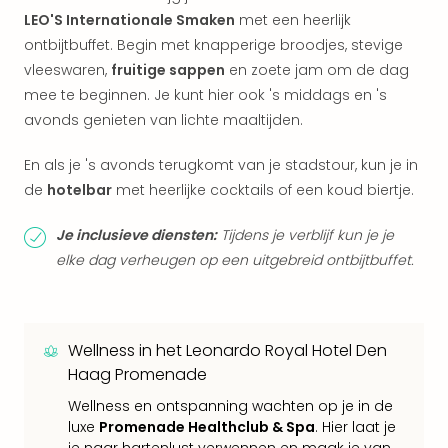
Eur
LEO'S Internationale Smaken
met een heerlijk
Lon
ontbijtbuffet. Begin met knapperige broodjes, stevige
Parij
vleeswaren,
fruitige sappen
en zoete jam om de dag
Pra
mee te beginnen. Je kunt hier ook 's middags en 's
Boe
avonds genieten van lichte maaltijden.
Wen
alle
En als je 's avonds terugkomt van je stadstour, kun je in
aan
de
hotelbar
met heerlijke cocktails of een koud biertje.
Nede
Ams
Den
Je inclusieve diensten:
Tijdens je verblijf kun je je
Haa
elke dag verheugen op een uitgebreid ontbijtbuffet.
Rot
Utre
alle
aan
Wellness in het Leonardo Royal Hotel Den
Duit
Haag Promenade
Berli
Wellness en ontspanning wachten op je in de
Düss
luxe
Promenade Healthclub & Spa
. Hier laat je
Ham