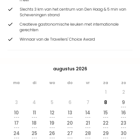
Park
Slechts 3 km van het centrum van Den Haag & 5 min van
Safa
Scheveningen strand
Beek
Ber
Creatieve gastronomische keuken met internationale
gerechten
Wild
Adve
Winnaar van de Travellers' Choice Award
Zoo
Emm
alle
deal
augustus 2026
Naa
Bes
ma
di
wo
do
vr
za
zo
Pret
1
2
Eur
Pret
3
4
5
6
7
8
9
Duit
---
10
11
12
13
14
15
16
Pret
---
---
---
---
---
---
---
Nede
17
18
19
20
21
22
23
Pret
---
---
---
---
---
---
---
24
25
26
27
28
29
30
Belg
---
---
---
---
---
---
---