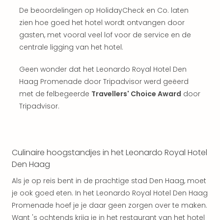
Vaka
De beoordelingen op HolidayCheck en Co. laten
Italië
Vaka
zien hoe goed het hotel wordt ontvangen door
Kroa
gasten, met vooral veel lof voor de service en de
alle
centrale ligging van het hotel.
aan
Naa
Geen wonder dat het Leonardo Royal Hotel Den
cate
Haag Promenade door Tripadvisor werd geëerd
Hote
met de felbegeerde
Travellers' Choice Award
door
Nach
Tripadvisor.
weg
Duu
hote
Stra
Kast
Culinaire hoogstandjes in het Leonardo Royal Hotel
Wint
Den Haag
alle
Als je op reis bent in de prachtige stad Den Haag, moet
hote
je ook goed eten. In het Leonardo Royal Hotel Den Haag
Sted
Promenade hoef je je daar geen zorgen over te maken.
Naa
bes
Want 's ochtends krijg je in het restaurant van het hotel