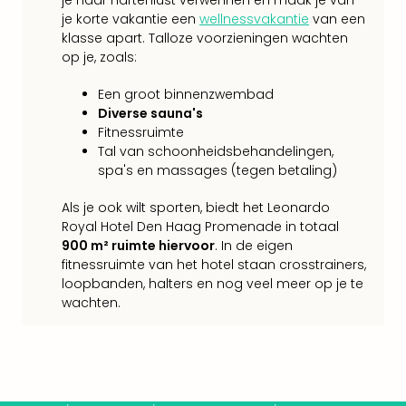
je naar hartenlust verwennen en maak je van
Keul
je korte vakantie een
wellnessvakantie
van een
Mün
klasse apart. Talloze voorzieningen wachten
alle
op je, zoals:
aan
Belg
Een groot binnenzwembad
Ant
Diverse sauna's
Brus
Fitnessruimte
alle
Tal van schoonheidsbehandelingen,
aan
spa's en massages (tegen betaling)
Cult
Naa
Als je ook wilt sporten, biedt het Leonardo
cate
Royal Hotel Den Haag Promenade in totaal
Mus
900 m² ruimte hiervoor
. In de eigen
fitnessruimte van het hotel staan crosstrainers,
en
loopbanden, halters en nog veel meer op je te
tent
wachten.
The
Mak
of
Harr
Pott