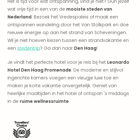
Het is tijd voor wat ontspanning, vind je niet? Gun jezelf
alle
wat vrije tijd in een van de
mooiste steden van
aan
Kort
Nederland
. Bezoek het Vredespaleis of maak een
vaka
ontspannen wandeling door het Van Stolkpark en doe
Naa
nieuwe energie op aan het strand van Scheveningen.
bes
Wil je niet hoeven kiezen tussen een strandvakantie en
Wee
een
stedentrip
? Ga dan naar
Den Haag
!
weg
Wee
Je vindt het perfecte hotel voor je reis bij het
Leonardo
Belg
Hotel Den Haag Promenade
. De moderne en stijlvol
Wee
ingerichte kamers voegen een vleugje luxe toe en
Duit
Wee
maken je korte vakantie onvergetelijk. Geniet van
Nede
heerlijke maaltijden in het hotel of ontspan 's middags
alle
in de
ruime wellnessruimte
.
wee
weg
Vaka
Vaka
Oost