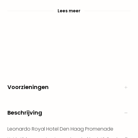
alle
Lees meer
aan
Naa
cate
Well
Cent
Tau
Spa
alle
aan
The
Bad
Voorzieningen
Nie
Clau
The
Bad
Beschrijving
Sch
San
Bali
Leonardo Royal Hotel Den Haag Promenade
The