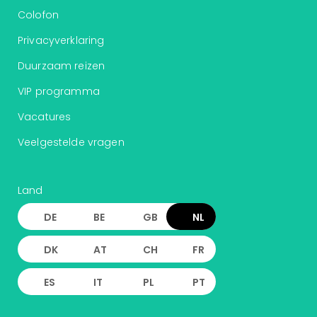
Colofon
Privacyverklaring
Duurzaam reizen
VIP programma
Vacatures
Veelgestelde vragen
Land
DE
BE
GB
NL
DK
AT
CH
FR
ES
IT
PL
PT