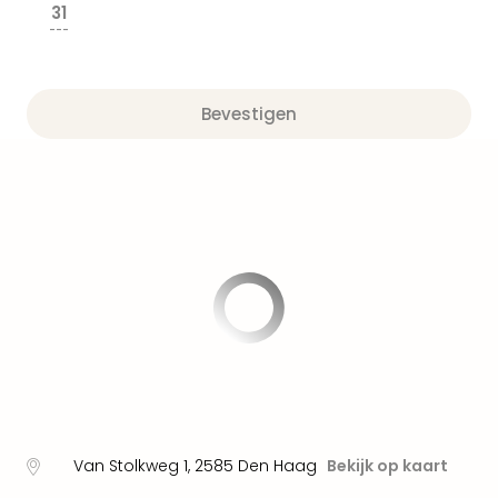
alle
31
aan
---
Well
Naa
bes
Bevestigen
Well
Well
Duit
Well
Nede
Well
Oost
alle
aan
The
The
Duit
The
Nede
Van Stolkweg 1
,
2585
Den Haag
Bekijk op kaart
The
Oost