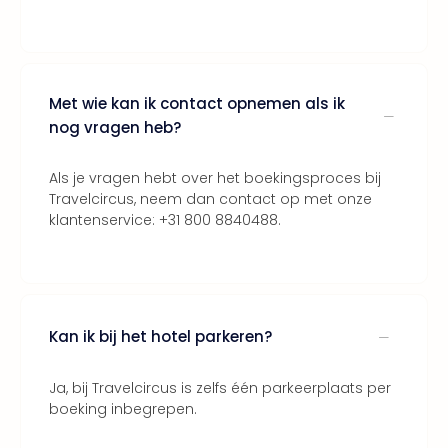
Bros.
Stud
Tour
Harr
Pott
Met wie kan ik contact opnemen als ik
and
nog vragen heb?
the
curs
Als je vragen hebt over het boekingsproces bij
chil
Travelcircus, neem dan contact op met onze
Lon
klantenservice: +31 800 8840488.
Disn
Paris
Aut
bele
Stut
Ove
Kan ik bij het hotel parkeren?
Trav
Trav
Ja, bij Travelcircus is zelfs één parkeerplaats per
Ove
boeking inbegrepen.
Trav
Ove