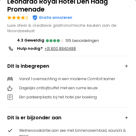
Leonardo Royal Hotel Den Haag
Bell
Promenade
Park
s
Gratis annuleren
Puy
Luxe sfeer & creatieve gastronomische keuken aan de
du
Noordzeekust
Fou
Bob
4.3
geweldig
515
beoordelingen
alle
Hulp nodig?
+31 800 8840488
deal
Wate
Dit is inbegrepen
Trop
Isla
Rula
Vanaf 1 overnachting in een moderne Comfort kamer
The
Dagelijks ontbijtbuffet met een ruime keuze
Erdi
Eén parkeerplaats bij het hotel per boeking
alle
deal
Dier
Dit is er bijzonder aan
Zoo
Berli
Wellnessvakantie aan zee met binnenzwembad, sauna's &
Sere
meer