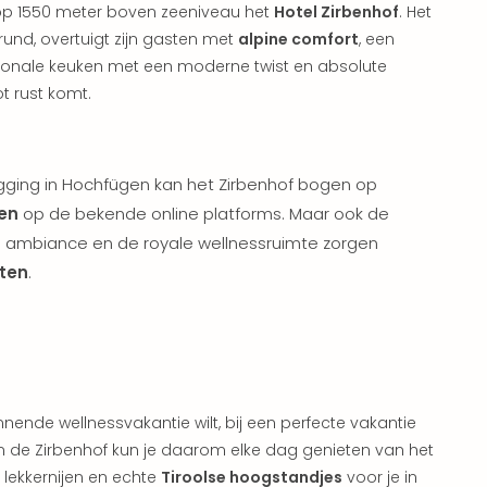
gt op 1550 meter boven zeeniveau het
Hotel Zirbenhof
. Het
rund, overtuigt zijn gasten met
alpine comfort
, een
gionale keuken met een moderne twist en absolute
t rust komt.
ligging in Hochfügen kan het Zirbenhof bogen op
gen
op de bekende online platforms. Maar ook de
ne ambiance en de royale wellnessruimte zorgen
ten
.
nende wellnessvakantie wilt, bij een perfecte vakantie
 In de Zirbenhof kun je daarom elke dag genieten van het
 lekkernijen en echte
Tiroolse hoogstandjes
voor je in