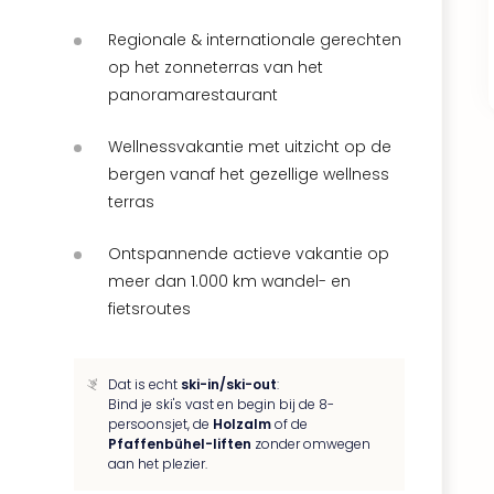
Regionale & internationale gerechten
op het zonneterras van het
panoramarestaurant
Wellnessvakantie met uitzicht op de
bergen vanaf het gezellige wellness
terras
Ontspannende actieve vakantie op
meer dan 1.000 km wandel- en
fietsroutes
Dat is echt
ski-in/ski-out
:
Bind je ski's vast en begin bij de 8-
persoonsjet, de
Holzalm
of de
Pfaffenbühel-liften
zonder omwegen
aan het plezier.