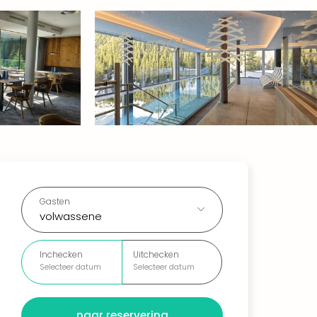
Gasten
volwassene
Inchecken
Uitchecken
Selecteer datum
Selecteer datum
naar reservering