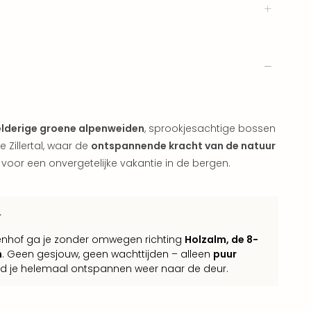
lderige groene alpenweiden
, sprookjesachtige bossen
 Zillertal, waar de
ontspannende kracht van de natuur
 voor een onvergetelijke vakantie in de bergen.
r
irbenhof ga je zonder omwegen richting
Holzalm, de 8-
n
. Geen gesjouw, geen wachttijden – alleen
puur
ijd je helemaal ontspannen weer naar de deur.