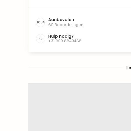
Aanbevolen
100
%
69
Beoordelingen
Hulp nodig?
+31 800 8840488
L