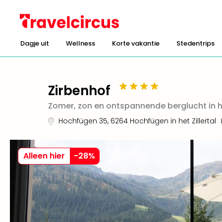
Dagje uit
Wellness
Korte vakantie
Stedentrips
Zirbenhof
Zomer, zon en ontspannende berglucht in 
Hochfügen 35
,
6264
Hochfügen in het Zillertal
Alleen hier
-
28
%