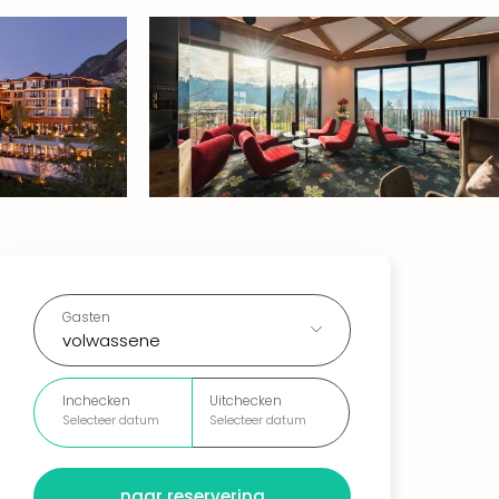
Gasten
volwassene
Inchecken
Uitchecken
Selecteer datum
Selecteer datum
naar reservering