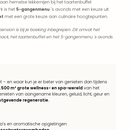
n aan hemelse lekkernijen bij het taartenbuffet
k is het
5-gangenmenu
's avonds met een keuze uit
et
met een grote keuze aan culinaire hoogtepunten.
ension is bij je boeking inbegrepen. Dit omvat het
snack, het taartenbuffet en het 5-gangenmenu 's avonds.
 – en waar kun je er beter van genieten dan tijdens
.500 m² grote wellness- en spa-wereld
van het
nieten van aangename kleuren, geluid, licht, geur en
stgevende regeneratie.
a's en aromatische opgietingen
n zoetwaterzwembaden