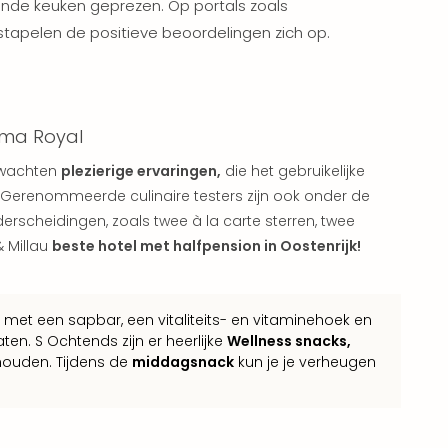
ende keuken geprezen. Op portals zoals
tapelen de positieve beoordelingen zich op.
ama Royal
rwachten
plezierige ervaringen,
die het gebruikelijke
d! Gerenommeerde culinaire testers zijn ook onder de
derscheidingen, zoals twee à la carte sterren, twee
& Millau
beste hotel met halfpension in Oostenrijk!
met een sapbar, een vitaliteits- en vitaminehoek en
laten. S Ochtends zijn er heerlijke
Wellness snacks,
houden. Tijdens de
middagsnack
kun je je verheugen