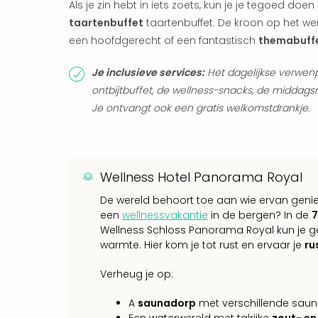
Als je zin hebt in iets zoets, kun je je tegoed doe
taartenbuffet
taartenbuffet. De kroon op het wer
een hoofdgerecht of een fantastisch
themabuff
Je inclusieve services:
Het dagelijkse verwenp
ontbijtbuffet, de wellness-snacks, de middag
Je ontvangt ook een gratis welkomstdrankje.
Wellness Hotel Panorama Royal
De wereld behoort toe aan wie ervan geniet
een
wellnessvakantie
in de bergen? In de
7
Wellness Schloss Panorama Royal kun je ge
warmte. Hier kom je tot rust en ervaar je
ru
Verheug je op:
A
saunadorp
met verschillende saun
Een waterwereld met talrijke
zout- e