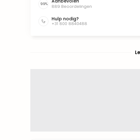
Aanbevolen
99
%
889
Beoordelingen
Hulp nodig?
+31 800 8840488
L