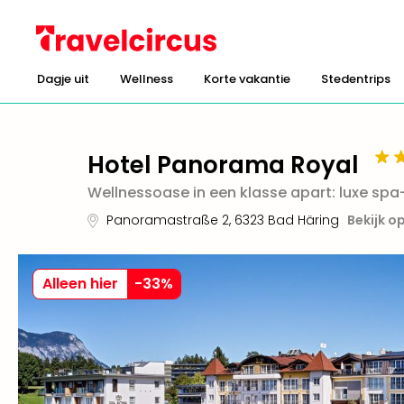
Dagje uit
Wellness
Korte vakantie
Stedentrips
Hotel Panorama Royal
Wellnessoase in een klasse apart: luxe spa-
Panoramastraße 2
,
6323
Bad Häring
Bekijk o
Alleen hier
-
33
%