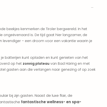
de beekjes kenmerken de Tiroler bergwereld. In het
die ongeëvenaard is. De tijd gaat hier langzamer, de
jn levendiger – een droom voor een vakantie waarin je
 je batterijen kunt opladen en kunt genieten van het
toverd op het
zonnig plateau
van Bad Häring en met
hotel gasten aan die verlangen naar genezing of op zoek
air bij zijn gasten. Naast de luxe flair, de
antastische
fantastische wellness- en spa-