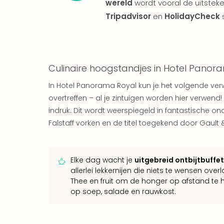
wereld
wordt vooral de uitstek
Tripadvisor
en
HolidayCheck
s
Culinaire hoogstandjes in Hotel Panor
In Hotel Panorama Royal kun je het volgende ve
overtreffen – al je zintuigen worden hier verwen
indruk. Dit wordt weerspiegeld in fantastische on
Falstaff vorken en de titel toegekend door Gault 
Elke dag wacht je
uitgebreid ontbijtbuffet
allerlei lekkernijen die niets te wensen over
Thee en fruit om de honger op afstand te 
op soep, salade en rauwkost.