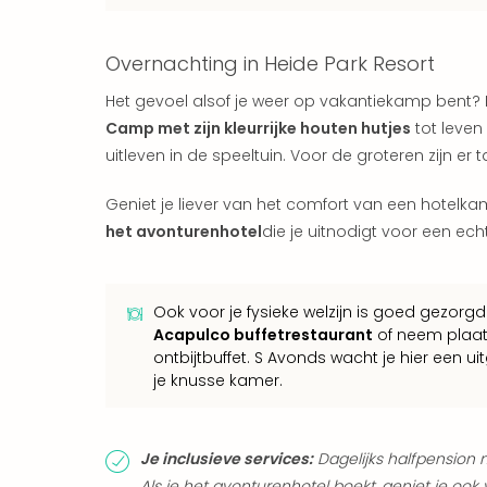
Overnachting in Heide Park Resort
Het gevoel alsof je weer op vakantiekamp bent? Da
Camp met zijn kleurrijke houten hutjes
tot leven
uitleven in de speeltuin. Voor de groteren zijn er
Geniet je liever van het comfort van een hotelk
het avonturenhotel
die je uitnodigt voor een ech
Ook voor je fysieke welzijn is goed gezorgd i
Acapulco buffetrestaurant
of neem plaats
ontbijtbuffet. S Avonds wacht je hier een ui
je knusse kamer.
Je inclusieve services:
Dagelijks halfpension m
Als je het avonturenhotel boekt, geniet je ook va