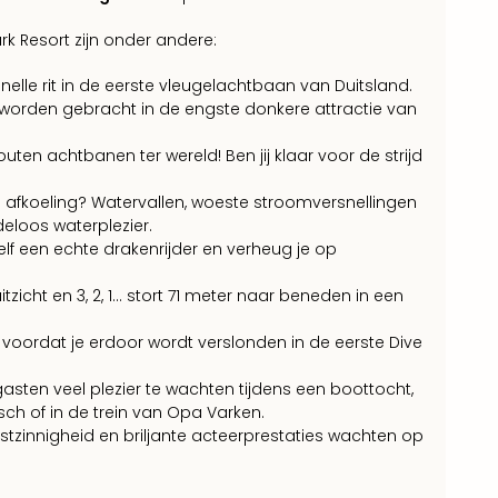
rk Resort zijn onder andere:
lle rit in de eerste vleugelachtbaan van Duitsland.
 worden gebracht in de engste donkere attractie van
en achtbanen ter wereld! Ben jij klaar voor de strijd
e afkoeling? Watervallen, woeste stroomversnellingen
eloos waterplezier.
lf een echte drakenrijder en verheug je op
tzicht en 3, 2, 1... stort 71 meter naar beneden in een
t voordat je erdoor wordt verslonden in de eerste Dive
gasten veel plezier te wachten tijdens een boottocht,
ch of in de trein van Opa Varken.
nnigheid en briljante acteerprestaties wachten op