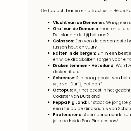
De top achtbanen en attracties in Heide Pa
Vlucht van de Demonen:
Waag een sne
Graf van de Demon
er moeten offers
Duitsland - durf jij het aan?
Colossos:
Een van de beroemdste hout
tussen hout en vuur?
Raften in de bergen:
Zin in een beetj
en wilde draaikolken zorgen voor eind
Draken temmen - Het eiland:
Word ze
drakenritten.
Schreeuw:
Rijd hoog, geniet van het ui
vrije val. Durf jij het aan?
Octopus:
Kijk het beest in het gezich
Coaster van Duitsland.
Peppa Pig Land:
Er staat de jongste 
een ritje op de dinosaurus van Schors
Piratenarena:
Adembenemende kunstzi
je in de Heide Park Piratenshow!