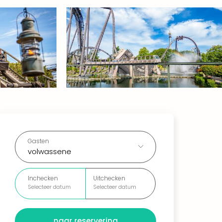
Gasten
volwassene
Inchecken
Uitchecken
Selecteer datum
Selecteer datum
naar reservering