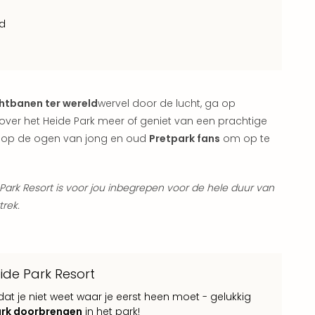
nd
htbanen ter wereld
wervel door de lucht, ga op
ver het Heide Park meer of geniet van een prachtige
ch op de ogen van jong en oud
Pretpark fans
om op te
ark Resort is voor jou inbegrepen voor de hele duur van
trek.
ide Park Resort
 dat je niet weet waar je eerst heen moet - gelukkig
park doorbrengen
in het park!