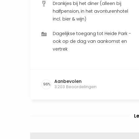
Drankjes bij het diner (alleen bij
halfpension, in het avonturenhotel
incl. bier & wijn)
Dagelijkse toegang tot Heide Park -
ook op de dag van aankomst en
vertrek
Aanbevolen
96
%
3.203
Beoordelingen
L