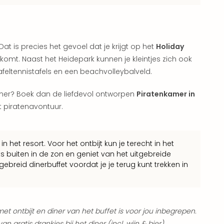
t is precies het gevoel dat je krijgt op het
Holiday
 komt. Naast het Heidepark kunnen je kleintjes zich ook
 tafeltennistafels en een beachvolleybalveld.
amer? Boek dan de liefdevol ontworpen
Piratenkamer in
t piratenavontuur.
n het resort. Voor het ontbijt kun je terecht in het
 buiten in de zon en geniet van het uitgebreide
tgebreid dinerbuffet voordat je je terug kunt trekken in
et ontbijt en diner van het buffet is voor jou inbegrepen.
n gratis drankjes bij het diner (incl. wijn & bier).