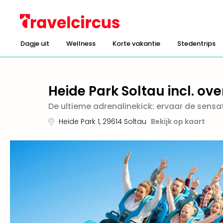
Dagje uit
Wellness
Korte vakantie
Stedentrips
Heide Park Soltau incl. ove
De ultieme adrenalinekick: ervaar de sens
Heide Park 1
,
29614
Soltau
Bekijk op kaart