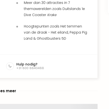
Meer dan 30 attracties in 7
themawerelden zoals Duitslands 1e
Dive Coaster
Krake
Hoogtepunten zoals Het temmen
van de draak - Het eiland, Peppa Pig
Land & Ghostbusters 5D
Hulp nodig?
+31 800 8840488
ees meer