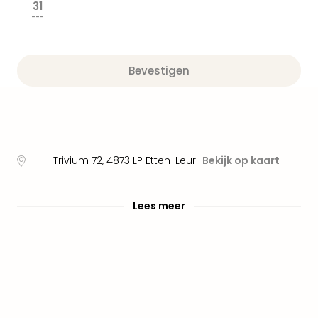
alle
31
aan
---
Well
Naa
bes
Bevestigen
Well
Well
Duit
Well
Nede
Well
Trivium 72
,
4873 LP
Etten-Leur
Bekijk op kaart
Oost
alle
aan
Lees meer
The
The
Duit
The
Nede
The
Oost