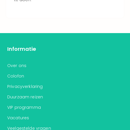
ons
Ban
Duu
reiz
Col
Priv
Informatie
Over ons
Colofon
Privacyverklaring
Duurzaam reizen
VIP programma
Vacatures
Veelgestelde vragen