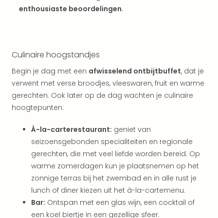
Vaka
enthousiaste beoordelingen
.
Italië
Vaka
Kroa
alle
aan
Culinaire hoogstandjes
Naa
Begin je dag met een
afwisselend ontbijtbuffet
, dat je
cate
verwent met verse broodjes, vleeswaren, fruit en warme
Hote
gerechten. Ook later op de dag wachten je culinaire
Nach
weg
hoogtepunten:
Duu
hote
À-la-carterestaurant:
geniet van
Stra
seizoensgebonden specialiteiten en regionale
Kast
gerechten, die met veel liefde worden bereid. Op
Wint
warme zomerdagen kun je plaatsnemen op het
alle
zonnige terras bij het zwembad en in alle rust je
hote
lunch of diner kiezen uit het à-la-cartemenu.
Sted
Bar:
Ontspan met een glas wijn, een cocktail of
Naa
bes
een koel biertje in een gezellige sfeer.