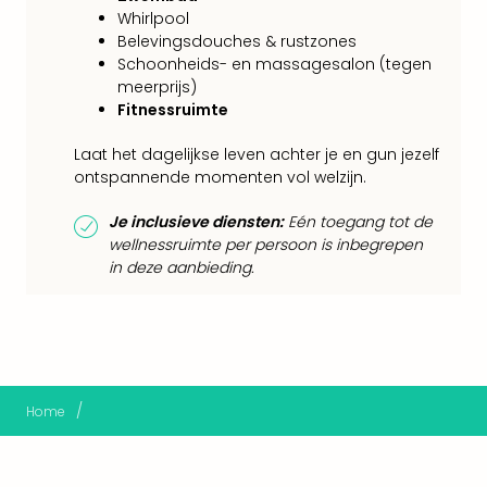
Keul
Whirlpool
Mün
Belevingsdouches & rustzones
alle
Schoonheids- en massagesalon (tegen
aan
meerprijs)
Belg
Fitnessruimte
Ant
Brus
Laat het dagelijkse leven achter je en gun jezelf
alle
ontspannende momenten vol welzijn.
aan
Je inclusieve diensten:
Eén toegang tot de
Cult
wellnessruimte per persoon is inbegrepen
Naa
in deze aanbieding.
cate
Mus
en
tent
The
Mak
/
Home
of
Harr
Pott