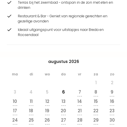
Terras bij het zwembad - ontspan in de zon met eten en
Park
drinken
Safa
Beek
Restaurant & Bar - Geniet van regionale gerechten en
gezellige avonden
Ber
Wild
Ideaal uitgangspunt voor uitstapjes naar Breda en
Adve
Roosendaal
Zoo
Emm
alle
deal
augustus 2026
Naa
Bes
ma
di
wo
do
vr
za
zo
Pret
1
2
Eur
Pret
3
4
5
6
7
8
9
Duit
---
---
---
10
11
12
13
14
15
16
Pret
---
---
---
---
---
---
---
Nede
17
18
19
20
21
22
23
Pret
---
---
---
---
---
---
---
24
25
26
27
28
29
30
Belg
---
---
---
---
---
---
---