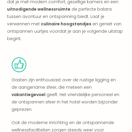
dat je met modern comfort, gezellige kamers en een
alle
aan
uitnodigende wellnessruimte
de perfecte balans
Kort
tussen avontuur en ontspanning biedt. Laat je
vaka
verwennen met
culinaire hoogstandjes
en geniet van
Naa
ontspannen uurtjes voordat je aan je volgende uitstap
bes
begint.
Wee
weg
Wee
Belg
Wee
Duit
Gasten zijn enthousiast over de rustige ligging en
Wee
Nede
de aangename sfeer, die meteen een
alle
vakantiegevoel
geeft. Het vriendelijke personeel en
wee
de ontspannen sfeer in het hotel worden bijzonder
weg
geprezen.
Vaka
Vaka
Ook de moderne inrichting en de ontspannende
Oost
wellnessfaciliteiten zorgen steeds weer voor