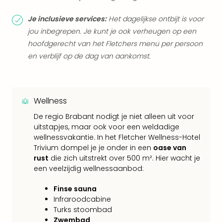
Eur
Lon
Je inclusieve services:
Het dagelijkse ontbijt is voor
Parij
jou inbegrepen. Je kunt je ook verheugen op een
Pra
hoofdgerecht van het Fletchers menu per persoon
Boe
en verblijf op de dag van aankomst.
Wen
alle
aan
Nede
Wellness
Ams
Den
De regio Brabant nodigt je niet alleen uit voor
uitstapjes, maar ook voor een weldadige
Haa
wellnessvakantie. In het Fletcher Wellness-Hotel
Rot
Trivium dompel je je onder in een
oase van
Utre
rust
die zich uitstrekt over 500 m². Hier wacht je
alle
een veelzijdig wellnessaanbod:
aan
Duit
Finse sauna
Berli
Infraroodcabine
Düss
Turks stoombad
Ham
Zwembad