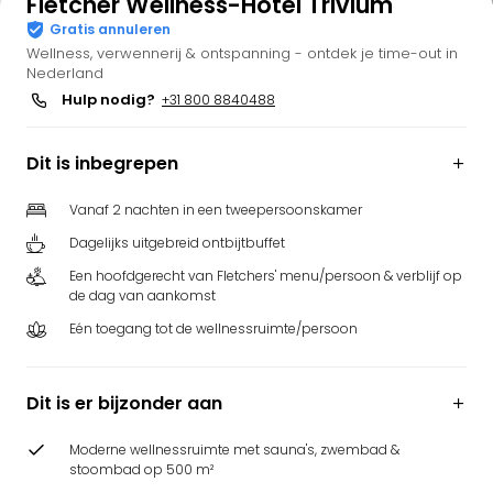
Fletcher Wellness-Hotel Trivium
Bell
Gratis annuleren
Park
Wellness, verwennerij & ontspanning - ontdek je time-out in
Puy
Nederland
du
Hulp nodig?
+31 800 8840488
Fou
Bob
Dit is inbegrepen
alle
deal
Vanaf 2 nachten in een tweepersoonskamer
Wate
Trop
Dagelijks uitgebreid ontbijtbuffet
Isla
Een hoofdgerecht van Fletchers' menu/persoon & verblijf op
Rula
de dag van aankomst
The
Eén toegang tot de wellnessruimte/persoon
Erdi
alle
deal
Dit is er bijzonder aan
Dier
Zoo
Moderne wellnessruimte met sauna's, zwembad &
Berli
stoombad op 500 m²
Sere