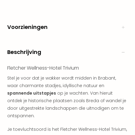
alle
aan
Naa
cate
Voorzieningen
Well
Cent
Tau
Beschrijving
Spa
alle
aan
Fletcher Wellness-Hotel Trivium
The
Bad
Stel je voor dat je wakker wordt midden in Brabant,
Nie
waar charmante stadjes, idyllische natuur en
Clau
spannende uitstapjes
op je wachten. Van hieruit
The
ontdek je historische plaatsen zoals Breda of wandel je
Bad
door uitgestrekte landschappen die uitnodigen om te
Sch
ontspannen.
San
Bali
Je toevluchtsoord is het Fletcher Wellness-Hotel Trivium,
The