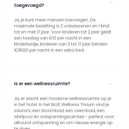
Bros.
toegevoegd?
Stud
Tour
Ja, je kunt meer mensen toevoegen. De
Harr
maximale bezetting is 2 volwassenen en 1 kind
Pott
tot en met 17 jaar. Voor kinderen tot 2 jaar geldt
and
een toeslag van €10 per nacht in een
the
kinderbedje, kinderen van 3 tot 17 jaar betalen
curs
€36,50 per nacht in een extra bed.
chil
Lon
Disn
Paris
Aut
Is er een wellnessruimte?
bele
Stut
Ove
Ja, er wacht een moderne wellnessruimte op je
Trav
in het hotel. In het BLUE Wellness Trivium vind je
Trav
sauna's, een stoombad, een zwembad, een
Ove
whirlpool en ontspanningsruimtes - perfect voor
Trav
allround ontspanning en om nieuwe energie op
Ove
te doen.