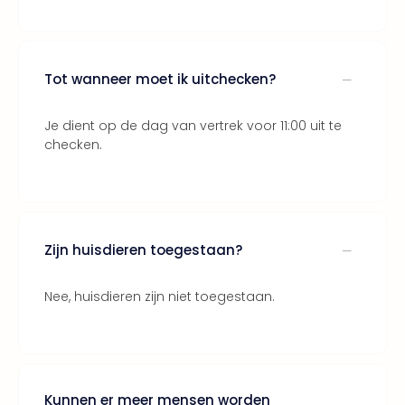
Thro
Stud
Tour
Van
Tot wanneer moet ik uitchecken?
Gog
Mus
Je dient op de dag van vertrek voor 11:00 uit te
Con
checken.
&
Sho
Loll
Berli
🎁
Zijn huisdieren toegestaan?
Cad
Naa
cate
Nee, huisdieren zijn niet toegestaan.
Cad
Mov
Park
cad
War
Kunnen er meer mensen worden