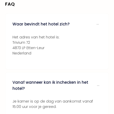
Lon
FAQ
The
Mak
of
Harr
Waar bevindt het hotel zich?
Pott
Lon
Het adres van het hotel is:
met
Trivium 72
tran
4873 LP Etten-Leur
Mer
Nederland
Ben
&
Pors
Mus
Louv
Vanaf wanneer kan ik inchecken in het
Mus
hotel?
Kast
van
Versa
Je kamer is op de dag van aankomst vanaf
Ga
15:00 uur voor je gereed.
of