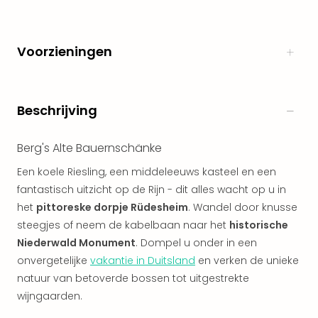
alle
aan
Naa
Voorzieningen
cate
Well
Cent
Tau
Beschrijving
Spa
alle
Berg's Alte Bauernschänke
aan
The
Een koele Riesling, een middeleeuws kasteel en een
Bad
fantastisch uitzicht op de Rijn - dit alles wacht op u in
Nie
het
pittoreske dorpje Rüdesheim
. Wandel door knusse
Clau
steegjes of neem de kabelbaan naar het
historische
The
Niederwald Monument
. Dompel u onder in een
Bad
onvergetelijke
vakantie in Duitsland
en verken de unieke
Sch
San
natuur van betoverde bossen tot uitgestrekte
Bali
wijngaarden.
The