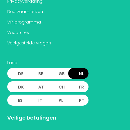
Privacyverklaring
Duurzaam reizen
VIP programma
Vacatures
Veelgestelde vragen
Land
DE
BE
GB
NL
DK
AT
CH
FR
ES
IT
PL
PT
Veilige betalingen