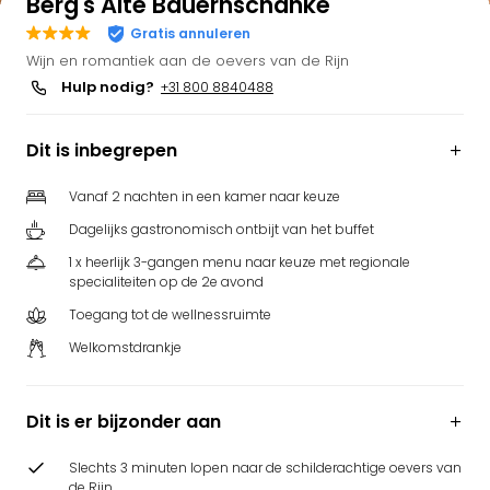
Berg's Alte Bauernschänke
Bell
Gratis annuleren
Park
Wijn en romantiek aan de oevers van de Rijn
Puy
Hulp nodig?
+31 800 8840488
du
Fou
Bob
Dit is inbegrepen
alle
deal
Vanaf 2 nachten in een kamer naar keuze
Wate
Dagelijks gastronomisch ontbijt van het buffet
Trop
Isla
1 x heerlijk 3-gangen menu naar keuze met regionale
specialiteiten op de 2e avond
Rula
The
Toegang tot de wellnessruimte
Erdi
Welkomstdrankje
alle
deal
Dier
Dit is er bijzonder aan
Zoo
Berli
Slechts 3 minuten lopen naar de schilderachtige oevers van
Sere
de Rijn