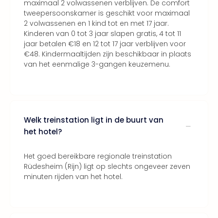
Bros.
maximaal 2 volwassenen verblijven. De comfort
Stud
tweepersoonskamer is geschikt voor maximaal
2 volwassenen en 1 kind tot en met 17 jaar.
Tour
Kinderen van 0 tot 3 jaar slapen gratis, 4 tot 11
Harr
jaar betalen €18 en 12 tot 17 jaar verblijven voor
Pott
€48. Kindermaaltijden zijn beschikbaar in plaats
and
van het eenmalige 3-gangen keuzemenu.
the
curs
chil
Lon
Disn
Welk treinstation ligt in de buurt van
Paris
Aut
het hotel?
bele
Stut
Het goed bereikbare regionale treinstation
Ove
Rüdesheim (Rijn) ligt op slechts ongeveer zeven
Trav
minuten rijden van het hotel.
Trav
Ove
Trav
Ove