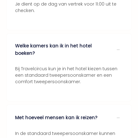
Thro
Je dient op de dag van vertrek voor 11:00 uit te
checken.
Stud
Tour
Van
Gog
Mus
Con
Welke kamers kan ik in het hotel
&
boeken?
Sho
Loll
Bij Travelcircus kun je in het hotel kiezen tussen
Berli
een standaard tweepersoonskamer en een
🎁
comfort tweepersoonskamer.
Cad
Naa
cate
Cad
Mov
Met hoeveel mensen kan ik reizen?
Park
cad
War
In de standaard tweepersoonskamer kunnen