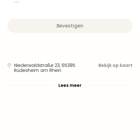
alle
---
aan
Well
Naa
Bevestigen
bes
Well
Well
Duit
Well
Nede
Niederwaldstraße 23
,
65385
Bekijk op kaart
Well
Rüdesheim am Rhein
Oost
alle
Lees meer
aan
The
The
Duit
The
Nede
The
Oost