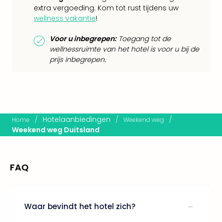
Keul
extra vergoeding. Kom tot rust tijdens uw
Mün
wellness vakantie
!
alle
aan
Voor u inbegrepen:
Toegang tot de
Belg
wellnessruimte van het hotel is voor u bij de
Ant
prijs inbegrepen.
Brus
alle
aan
Cult
Naa
/
Hotelaanbiedingen
/
/
Home
Weekend weg
cate
Weekend weg Duitsland
Mus
en
tent
FAQ
The
Mak
of
Harr
Waar bevindt het hotel zich?
Pott