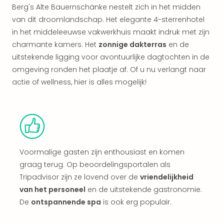
alle
Berg's Alte Bauernschänke nestelt zich in het midden
aan
van dit droomlandschap. Het elegante 4-sterrenhotel
Kort
in het middeleeuwse vakwerkhuis maakt indruk met zijn
vaka
charmante kamers. Het
zonnige dakterras
en de
Naa
uitstekende ligging voor avontuurlijke dagtochten in de
bes
omgeving ronden het plaatje af. Of u nu verlangt naar
Wee
weg
actie of wellness, hier is alles mogelijk!
Wee
Belg
Wee
Duit
Wee
Nede
Voormalige gasten zijn enthousiast en komen
alle
graag terug. Op beoordelingsportalen als
wee
Tripadvisor zijn ze lovend over de
vriendelijkheid
weg
van het personeel
en de uitstekende gastronomie.
Vaka
De
ontspannende spa
is ook erg populair.
Vaka
Oost