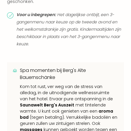
geschonken.
Eur
Lon
Voor u inbegrepen:
Het dagelijkse ontbijt, een 3-
Parij
gangenmenu naar keuze op de tweede avond en
Pra
het welkomstdrankje zijn gratis. Kindermaaltijden zijn
Boe
Wen
beschikbaar in plaats van het 3-gangenmenu naar
alle
keuze.
aan
Nede
Ams
Den
Spa momenten bij Berg's Alte
Haa
Bauernschänke
Rot
Kom tot rust, ver weg van de stress van
Utre
alledag, in de uitnodigende wellnessruimte
alle
van het hotel. Ervaar pure ontspanning in de
aan
Saunawelt Berg's Auszeit
met tintelende
Duit
warmte. U kunt ook genieten van een
aroma
Berli
bad
(tegen betaling). Verrukkelijke badoliën en
Düss
geuren zullen uw zintuigen strelen. Ook
Ham
massages
kunnen geboekt worden tegen een