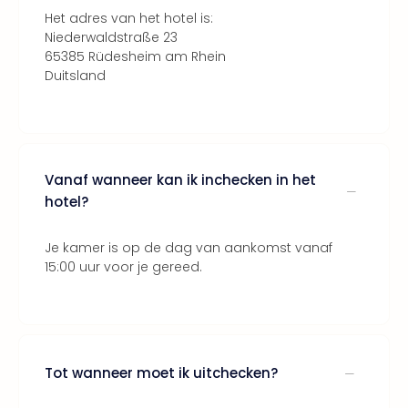
Lon
Het adres van het hotel is:
The
Niederwaldstraße 23
Mak
65385 Rüdesheim am Rhein
of
Duitsland
Harr
Pott
Lon
met
tran
Mer
Vanaf wanneer kan ik inchecken in het
Ben
hotel?
&
Pors
Je kamer is op de dag van aankomst vanaf
Mus
15:00 uur voor je gereed.
Louv
Mus
Kast
van
Versa
Tot wanneer moet ik uitchecken?
Ga
of