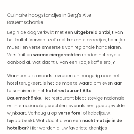
Vaka
Italië
Vaka
Culinaire hoogstandjes in Berg's Alte
Kroa
Bauernschänke
alle
Begin de dag verkwikt met een
uitgebreid ontbijt
van
aan
Naa
het buffet! Verwen uzelf met krokante broodjes, heerlijke
cate
muesli en verse smeersels van regionale handelaren.
Hote
Vers fruit en
warme eiergerechten
ronden het royale
Nach
aanbod af. Wat dacht u van een kopje koffie erbij?
weg
Duu
Wanneer u 's avonds tevreden en hongerig naar het
hote
hotel terugkeert, is het de moeite waard om even aan
Stra
te schuiven in het
hotelrestaurant Alte
Kast
Bauernschänke
. Het restaurant biedt stevige nationale
Wint
alle
en internationale gerechten, evenals een goedgevulde
hote
wijnkaart. Verheug u op
verse forel
of kabeljauw,
Sted
bijvoorbeeld. Wat dacht u van een
nachtmutsje in de
Naa
hotelbar
? Hier worden al uw favoriete drankjes
bes