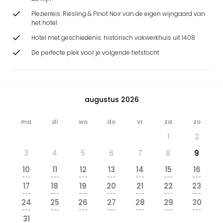
Park
Plezierreis: Riesling & Pinot Noir van de eigen wijngaard van
Safa
het hotel
Beek
Ber
Hotel met geschiedenis: historisch vakwerkhuis uit 1408
Wild
De perfecte plek voor je volgende fietstocht
Adve
Zoo
Emm
alle
augustus 2026
deal
Naa
ma
di
wo
do
vr
za
zo
Bes
1
2
Pret
Eur
3
4
5
6
7
8
9
Pret
10
11
12
13
14
15
16
Duit
---
---
---
---
---
---
---
Pret
17
18
19
20
21
22
23
Nede
---
---
---
---
---
---
---
24
25
26
27
28
29
30
Pret
---
---
---
---
---
---
---
Belg
31